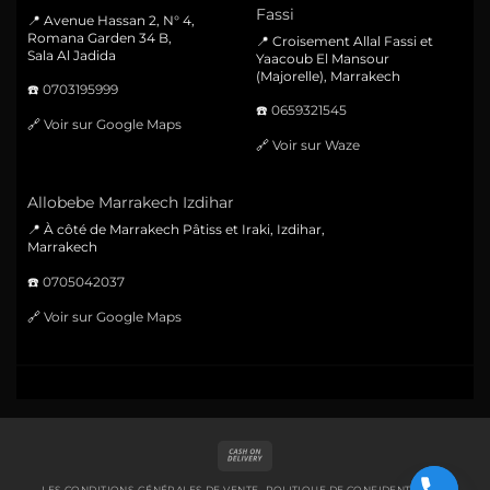
Fassi
📍 Avenue Hassan 2, N° 4,
Romana Garden 34 B,
📍 Croisement Allal Fassi et
Sala Al Jadida
Yaacoub El Mansour
(Majorelle), Marrakech
☎️
0703195999
☎️
0659321545
🔗
Voir sur Google Maps
🔗
Voir sur Waze
Allobebe Marrakech Izdihar
📍 À côté de Marrakech Pâtiss et Iraki, Izdihar,
Marrakech
☎️
0705042037
🔗
Voir sur Google Maps
Cash
On
Delivery