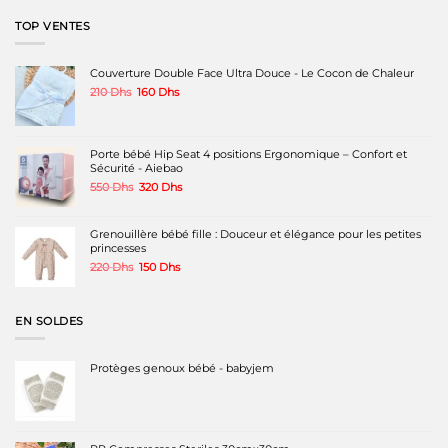
900 Dhs.
500 Dhs.
TOP VENTES
Couverture Double Face Ultra Douce - Le Cocon de Chaleur
Le
Le
210
Dhs
160
Dhs
prix
prix
initial
actuel
était :
est :
210 Dhs.
160 Dhs.
Porte bébé Hip Seat 4 positions Ergonomique – Confort et
Sécurité - Aiebao
Le
Le
550
Dhs
320
Dhs
prix
prix
initial
actuel
était :
est :
Grenouillère bébé fille : Douceur et élégance pour les petites
550 Dhs.
320 Dhs.
princesses
Le
Le
220
Dhs
150
Dhs
prix
prix
initial
actuel
était :
est :
EN SOLDES
220 Dhs.
150 Dhs.
Protèges genoux bébé - babyjem