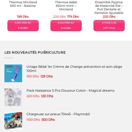
Thermos Miniland
Thermos bébé
Ensemble Pyjama
500 ml – Baleine
350ml mint –
de Maternité Été –
Miniland
Pull Dentelle et
Pantalon Ajustable
Le
Le
199
Dhs
220
Dhs
179
Dhs
220
Dhs
x
prix
prix
uel
initial
actuel
AJOUTER AU
AJOUTER AU
CHOIX DES
:
était :
est :
0 Dhs.
220 Dhs.
179 Dhs.
PANIER
PANIER
OPTIONS
Ce
produit
a
plusieurs
variations.
LES NOUVEAUTÉS PUÉRICULTURE
Les
options
peuvent
Uriage Bébé 1er Crème de Change prévention et soin siége
être
100ml
choisies
Le
Le
150
Dhs
129
Dhs
sur
prix
prix
la
initial
actuel
page
était :
est :
Pack Naissance 5 Pcs Douceur Coton - Magical dreams
du
150 Dhs.
129 Dhs.
produit
Le
Le
220
Dhs
120
Dhs
prix
prix
initial
actuel
était :
est :
220 Dhs.
120 Dhs.
Chargeuse sur pneus 70445 - Playmobil
Le
Le
900
Dhs
500
Dhs
prix
prix
initial
actuel
était :
est :