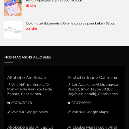
RR Compresses Steriles 30cmx30cm
15
Dhs
Coton-tige Bâtonnets d'Oreille souples pour bébé - 55pcs
20
Dhs
NOS MAGASINS ALLOBEBE
Allobebe Ain Sebaa
Allobebe Jnane Californie
📍 Villa N61, derrière café
📍 Lot Assakane Al Mounawar,
Pomme de Pain, route de
Rue 93, Imm Tayba 50 (BD
Zenata, Casablanca
Hayfa ain chock), Casablanca
☎️
0670030178
☎️
0703196999
🔗
Voir sur Google Maps
🔗
Voir sur Google Maps
Allobebe Sala Al Jadida
Allobebe Marrakech Allal