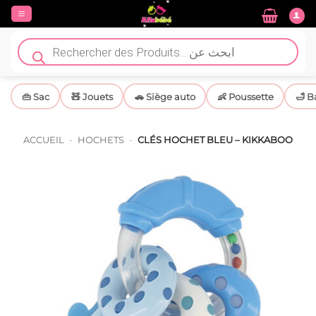
Passer
au
contenu
Recherche
de
produits
👜 Sac
🧸 Jouets
🚗 Siège auto
👶 Poussette
🛁 B
ACCUEIL
-
HOCHETS
-
CLÉS HOCHET BLEU – KIKKABOO