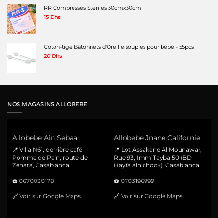
RR Compresses Steriles 30cmx30cm
15
Dhs
Coton-tige Bâtonnets d'Oreille souples pour bébé - 55pcs
20
Dhs
NOS MAGASINS ALLOBEBE
Allobebe Ain Sebaa
Allobebe Jnane Californie
📍 Villa N61, derrière café
📍 Lot Assakane Al Mounawar,
Pomme de Pain, route de
Rue 93, Imm Tayba 50 (BD
Zenata, Casablanca
Hayfa ain chock), Casablanca
☎️
0670030178
☎️
0703196999
🔗
Voir sur Google Maps
🔗
Voir sur Google Maps