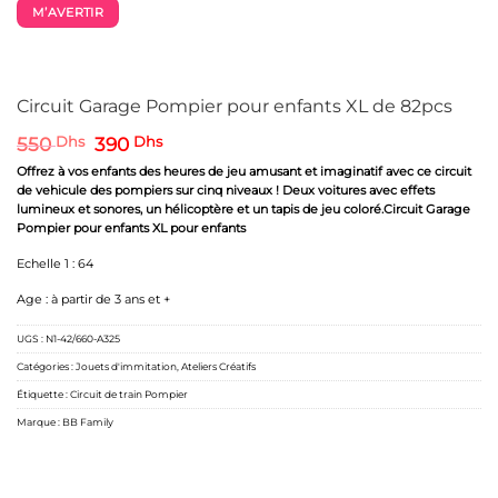
M’AVERTIR
Circuit Garage Pompier pour enfants XL de 82pcs
Le
Le
550
Dhs
390
Dhs
prix
prix
Offrez à vos enfants des heures de jeu amusant et imaginatif avec ce circuit
initial
actuel
de vehicule des pompiers sur cinq niveaux ! Deux voitures avec effets
était :
est :
lumineux et sonores, un hélicoptère et un tapis de jeu coloré.Circuit Garage
550 Dhs.
390 Dhs.
Pompier pour enfants XL pour enfants
Echelle 1 : 64
Age : à partir de 3 ans et +
UGS :
N1-42/660-A325
Catégories :
Jouets d'immitation
,
Ateliers Créatifs
Étiquette :
Circuit de train Pompier
Marque :
BB Family