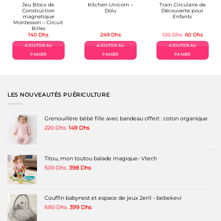
Jeu Blocs de
Kitchen Unicorn –
Train Circulaire de
Construction
Dolu
Découverte pour
magnetique
Enfants
Montessori – Circuit
Billes
Le
Le
140
Dhs
249
Dhs
120
Dhs
60
Dhs
prix
prix
el
initial
actuel
AJOUTER AU
AJOUTER AU
AJOUTER AU
était :
est :
Dhs.
120 Dhs.
60 Dhs.
PANIER
PANIER
PANIER
LES NOUVEAUTÉS PUÉRICULTURE
Grenouillère bébé fille avec bandeau offert : coton organique
Le
Le
220
Dhs
149
Dhs
prix
prix
initial
actuel
était :
est :
220 Dhs.
149 Dhs.
Titou, mon toutou balade magique- Vtech
Le
Le
500
Dhs
398
Dhs
prix
prix
initial
actuel
était :
est :
500 Dhs.
398 Dhs.
Couffin babynest et espace de jeux 2en1 - bebekevi
Le
Le
680
Dhs
399
Dhs
prix
prix
initial
actuel