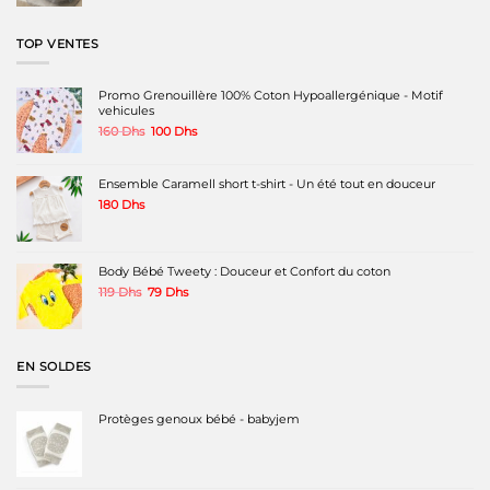
était :
est :
680 Dhs.
399 Dhs.
TOP VENTES
Promo Grenouillère 100% Coton Hypoallergénique - Motif
vehicules
Le
Le
160
Dhs
100
Dhs
prix
prix
initial
actuel
était :
est :
Ensemble Caramell short t-shirt - Un été tout en douceur
160 Dhs.
100 Dhs.
180
Dhs
Body Bébé Tweety : Douceur et Confort du coton
Le
Le
119
Dhs
79
Dhs
prix
prix
initial
actuel
était :
est :
119 Dhs.
79 Dhs.
EN SOLDES
Protèges genoux bébé - babyjem