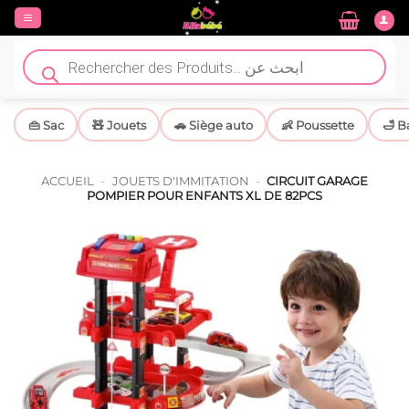
Passer
au
contenu
Recherche
de
produits
👜 Sac
🧸 Jouets
🚗 Siège auto
👶 Poussette
🛁 B
ACCUEIL
-
JOUETS D'IMMITATION
-
CIRCUIT GARAGE
POMPIER POUR ENFANTS XL DE 82PCS