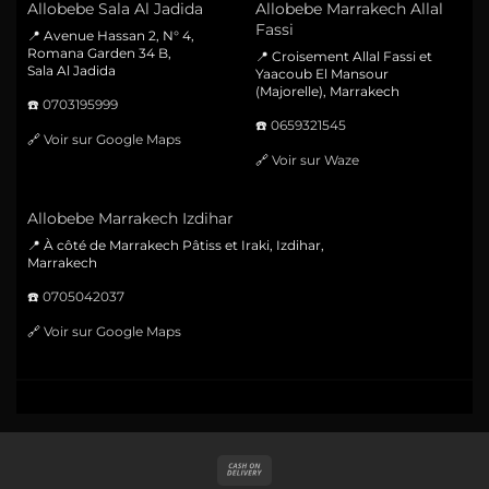
Allobebe Sala Al Jadida
Allobebe Marrakech Allal
Fassi
📍 Avenue Hassan 2, N° 4,
Romana Garden 34 B,
📍 Croisement Allal Fassi et
Sala Al Jadida
Yaacoub El Mansour
(Majorelle), Marrakech
☎️
0703195999
☎️
0659321545
🔗
Voir sur Google Maps
🔗
Voir sur Waze
Allobebe Marrakech Izdihar
📍 À côté de Marrakech Pâtiss et Iraki, Izdihar,
Marrakech
☎️
0705042037
🔗
Voir sur Google Maps
Cash
On