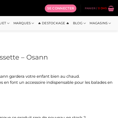
SE CONNECTER
PANIER /
0
DHS
OUET
MARQUES
🔥 DESTOCKAGE 🔥
BLOG
MAGASINS
ssette – Osann
Osann gardera votre enfant bien au chaud.
es en font un accessoire indispensable pour les balades en
orsque ce produit sera de nouveau en stock ?