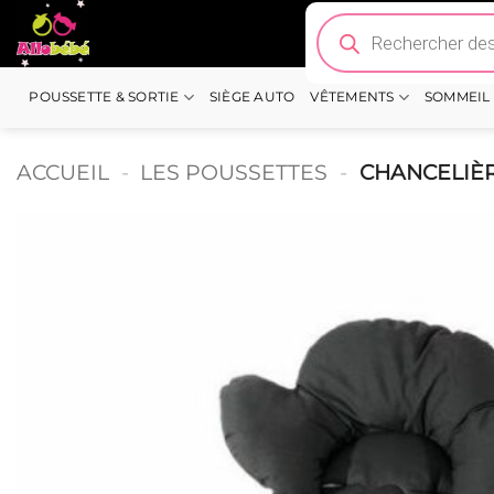
Passer
Recherche
de
au
produits
contenu
POUSSETTE & SORTIE
SIÈGE AUTO
VÊTEMENTS
SOMMEIL
ACCUEIL
-
LES POUSSETTES
-
CHANCELIÈ