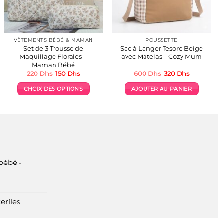
VÊTEMENTS BÉBÉ & MAMAN
POUSSETTE
Set de 3 Trousse de
Sac à Langer Tesoro Beige
Maquillage Florales –
avec Matelas – Cozy Mum
Maman Bébé
Le
Le
Le
Le
220
Dhs
150
Dhs
600
Dhs
320
Dhs
prix
prix
prix
prix
initial
actuel
initial
actuel
CHOIX DES OPTIONS
AJOUTER AU PANIER
était :
est :
était :
est :
s.
220 Dhs.
150 Dhs.
600 Dhs.
320 Dhs.
Ce
produit
a
plusieurs
variations.
Les
options
bébé -
peuvent
être
choisies
eriles
sur
la