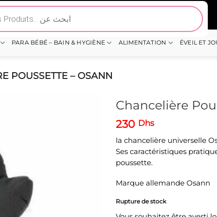
PARA BÉBÉ – BAIN & HYGIÈNE
ALIMENTATION
ÉVEIL ET J
RE POUSSETTE – OSANN
Chancelière Pou
230
Dhs
la chancelière universelle 
Ses caractéristiques pratiqu
poussette.
Marque allemande Osann
Rupture de stock
Vous souhaitez être averti l