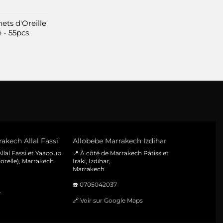
page
du
ets d'Oreille
produit
 - 55pcs
akech Allal Fassi
Allobebe Marrakech Izdihar
llal Fassi et Yaacoub
📍 À côté de Marrakech Pâtiss et
orelle), Marrakech
Iraki, Izdihar,
Marrakech
☎️
0705042037
e
🔗
Voir sur Google Maps