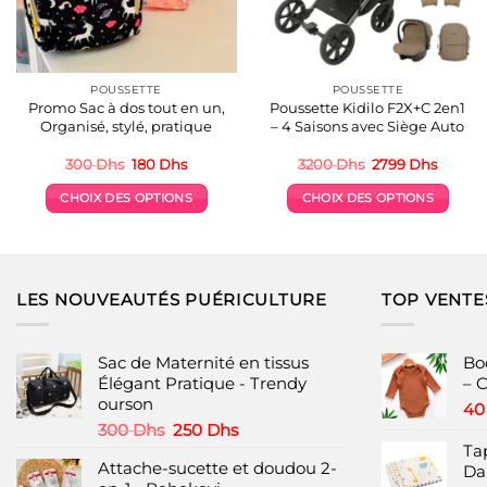
POUSSETTE
POUSSETTE
Promo Sac à dos tout en un,
Poussette Kidilo F2X+C 2en1
Organisé, stylé, pratique
– 4 Saisons avec Siège Auto
Le
Le
Le
Le
300
Dhs
180
Dhs
3200
Dhs
2799
Dhs
prix
prix
prix
prix
initial
actuel
initial
actuel
CHOIX DES OPTIONS
CHOIX DES OPTIONS
était :
est :
était :
est :
300 Dhs.
180 Dhs.
3200 Dhs.
2799 D
Ce
Ce
produit
produit
a
a
plusieurs
plusieurs
LES NOUVEAUTÉS PUÉRICULTURE
TOP VENTE
variations.
variations.
Les
Les
options
options
Sac de Maternité en tissus
Bo
peuvent
peuvent
Élégant Pratique - Trendy
– C
ourson
être
être
4
choisies
choisies
Le
Le
300
Dhs
250
Dhs
prix
prix
Ta
sur
sur
Attache-sucette et doudou 2-
initial
actuel
Dal
la
la