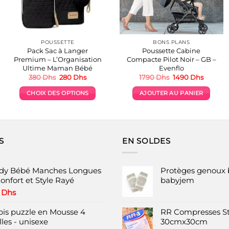
POUSSETTE
BONS PLANS
Pack Sac à Langer
Poussette Cabine
Premium – L’Organisation
Compacte Pilot Noir – GB –
Ultime Maman Bébé
Evenflo
Le
Le
Le
Le
380
Dhs
280
Dhs
1790
Dhs
1490
Dhs
prix
prix
prix
prix
initial
actuel
initial
actuel
CHOIX DES OPTIONS
AJOUTER AU PANIER
était :
est :
était :
est :
hs.
380 Dhs.
280 Dhs.
1790 Dhs.
1490 Dh
Ce
produit
a
plusieurs
S
EN SOLDES
variations.
Les
options
dy Bébé Manches Longues
Protèges genoux 
peuvent
onfort et Style Rayé
babyjem
être
0
Dhs
choisies
pis puzzle en Mousse 4
RR Compresses St
sur
les - unisexe
30cmx30cm
la