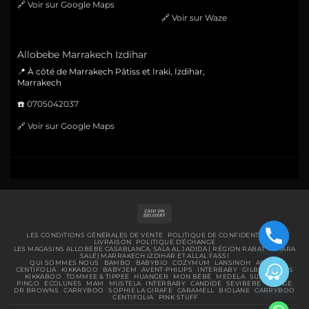
🔗
Voir sur Google Maps
🔗
Voir sur Waze
Allobebe Marrakech Izdihar
📍 À côté de Marrakech Pâtiss et Iraki, Izdihar,
Marrakech
☎️
0705042037
🔗
Voir sur Google Maps
Cash
On
Delivery
LES CONDITIONS GÉNÉRALES DE VENTE
POLITIQUE DE CONFIDENTIALITÉ
LIVRAISON
POLITIQUE D’ÉCHANGE
LES MAGASINS ALLOBEBE CASABLANCA, SALA AL JADIDA ( RÉGION RABAT TEMARA
SALÉ) MARRAKECH IZDIHAR ET ALLAL FASSI
QUI SOMMES NOUS
BAMBO
BABYBIO
COZYMUM
LANSINOH
ABENA
CENTIFOLIA
KIKKABOO
BABYJEM
AVENT-PHILIPS
INTERBABY
GILBERT
BIBS
KIKKABOO
TOMMEE & TIPPEE
HUANGER
MON BÉBÉ
MEDELA
SUAVINEX
PINGO
ECOLUNES
MAM
MUSTELA
INTERBABY
CANDIDE
SEVIBEBE
URIAGE
DR BROWNS
CARRYBOO
SOPHIE LA GIRAFE
CARAMELL
BIOLANE
CARRYBOO
CENTIFOLIA
PINK STUFF