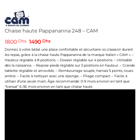
Chaise haute Pappananna 248 – CAM
Le
Le
1800
Dhs
1490
Dhs
prix
prix
Donnez à votre bébé une place confortable et sécuritaire où s’asseoir durant
initial
actuel
les repas, grâce à la chaise haute Pappananna de la marque Italien « CAM ». –
était :
est :
Hauteur réglable à 8 positions. – Dossier réglable sur 4 positions. – Utilisable
1800 Dhs.
1490 Dhs.
dès la naissance. – Repose-pieds réglable sur 3 positions en hauteur. – Grande
tablette réglable et amovible. – Rembourrage souple, harnais 5 points, roues
arrière. – Facile à nettoyer avec une éponge. – Pliage compact. – Facile à
utiliser d’une seule main. Âge recommandé: 0-9 mois environ en tant que
“transat” 6-36 mois environ en tant que chaise haute