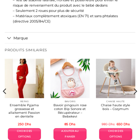
– Test de stabilité latérale, frontale et postérieure pour éviter le
risque de renversement du produit avec le bébé dedans
– Seulement 2 roues pour plus de sécurité
– Matériaux complètement atoxiques (EN 71) et sans phtalates
(directive 2005/84/CE)
Marque
PRODUITS SIMILAIRES
REPAS
BAVOIRS
CHAISE HAUTE
Ensemble Pyjama
Bavoir pingouin rose
Chaise haute style
grossesse et
coton Bip Sonore et
bois – Cozymum
allaitement Passion
Récupérateur –
en dentelle
Bebekevi
Le
Le
250
Dhs
85
Dhs
980
Dhs
650
Dhs
prix
prix
initial
actuel
CHOIX DES
AJOUTER AU
CHOIX DES
était :
est :
980 Dhs.
650 Dh
OPTIONS
PANIER
OPTIONS