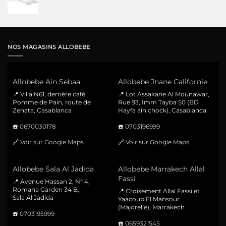
NOS MAGASINS ALLOBEBE
Allobebe Ain Sebaa
Allobebe Jnane Californie
📍 Villa N61, derrière café
📍 Lot Assakane Al Mounawar,
Pomme de Pain, route de
Rue 93, Imm Tayba 50 (BD
Zenata, Casablanca
Hayfa ain chock), Casablanca
☎️
0670030178
☎️
0703196999
🔗
Voir sur Google Maps
🔗
Voir sur Google Maps
Allobebe Sala Al Jadida
Allobebe Marrakech Allal
Fassi
📍 Avenue Hassan 2, N° 4,
Romana Garden 34 B,
📍 Croisement Allal Fassi et
Sala Al Jadida
Yaacoub El Mansour
(Majorelle), Marrakech
☎️
0703195999
☎️
0659321545