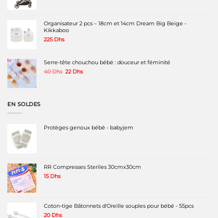
initial
actuel
était :
est :
2200 Dhs.
1699 Dhs.
Organisateur 2 pcs – 18cm et 14cm Dream Big Beige -
Kikkaboo
225
Dhs
Serre-tête chouchou bébé : douceur et féminité
Le
Le
40
Dhs
22
Dhs
prix
prix
initial
actuel
était :
est :
40 Dhs.
22 Dhs.
EN SOLDES
Protèges genoux bébé - babyjem
RR Compresses Steriles 30cmx30cm
15
Dhs
Coton-tige Bâtonnets d'Oreille souples pour bébé - 55pcs
20
Dhs