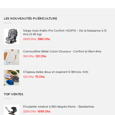
Ce
Ce
produit
produit
a
a
plusieurs
plusieurs
variations.
variations.
LES NOUVEAUTÉS PUÉRICULTURE
Les
Les
options
options
peuvent
peuvent
Siège Auto Kidilo Pro Confort +ISOFIX – De la Naissance à 12
être
être
Ans (0-36 kg)
choisies
choisies
Le
Le
2200
Dhs
1580
Dhs
sur
sur
prix
prix
la
la
initial
actuel
page
page
était :
est :
Grenouillère Bébé Coton Douceur - Confort et Bien-être
du
du
2200 Dhs.
1580 Dhs.
produit
produit
Le
Le
180
Dhs
120
Dhs
prix
prix
initial
actuel
était :
est :
180 Dhs.
120 Dhs.
Chapeau bebe doux et respirant 0-18mois- Kitti
Le
Le
120
Dhs
75
Dhs
prix
prix
initial
actuel
était :
est :
120 Dhs.
75 Dhs.
TOP VENTES
Poussette rotative à 360 degrés Noire – Baobaohao
Le
Le
2200
Dhs
1699
Dhs
prix
prix