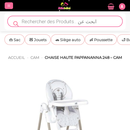
Passer
au
contenu
Recherche
de
produits
👜 Sac
🧸 Jouets
🚗 Siège auto
👶 Poussette
🛁 B
ACCUEIL
-
CAM
-
CHAISE HAUTE PAPPANANNA 248 – CAM