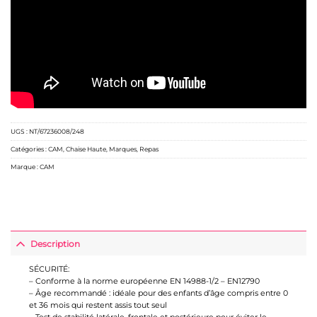
UGS :
NT/67236008/248
Catégories :
CAM
,
Chaise Haute
,
Marques
,
Repas
Marque :
CAM
Description
SÉCURITÉ:
– Conforme à la norme européenne EN 14988-1/2 – EN12790
– Âge recommandé : idéale pour des enfants d’âge compris entre 0
et 36 mois qui restent assis tout seul