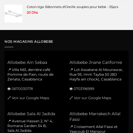
Coton-tige Bâtonnets d'Oreille souples pour bébé - 55pcs
20
Dhs
NOS MAGASINS ALLOBEBE
Allobebe Ain Sebaa
Allobebe Jnane Californie
📍 Villa N61, derrière café
📍 Lot Assakane Al Mounawar,
Pomme de Pain, route de
Rue 93, Imm Tayba 50 (BD
Zenata, Casablanca
Hayfa ain chock), Casablanca
☎️
0670030178
☎️
0703196999
🔗
Voir sur Google Maps
🔗
Voir sur Google Maps
Allobebe Sala Al Jadida
Allobebe Marrakech Allal
Fassi
📍 Avenue Hassan 2, N° 4,
Romana Garden 34 B,
📍 Croisement Allal Fassi et
Sala Al Jadida
Yaacoub El Mansour