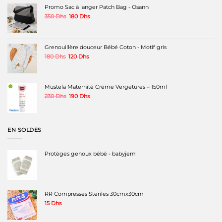
Promo Sac à langer Patch Bag - Osann
Le
Le
350
Dhs
180
Dhs
prix
prix
initial
actuel
était :
est :
350 Dhs.
180 Dhs.
Grenouillère douceur Bébé Coton - Motif gris
Le
Le
180
Dhs
120
Dhs
prix
prix
initial
actuel
était :
est :
180 Dhs.
120 Dhs.
Mustela Maternité Crème Vergetures – 150ml
Le
Le
230
Dhs
190
Dhs
prix
prix
initial
actuel
était :
est :
230 Dhs.
190 Dhs.
EN SOLDES
Protèges genoux bébé - babyjem
RR Compresses Steriles 30cmx30cm
15
Dhs