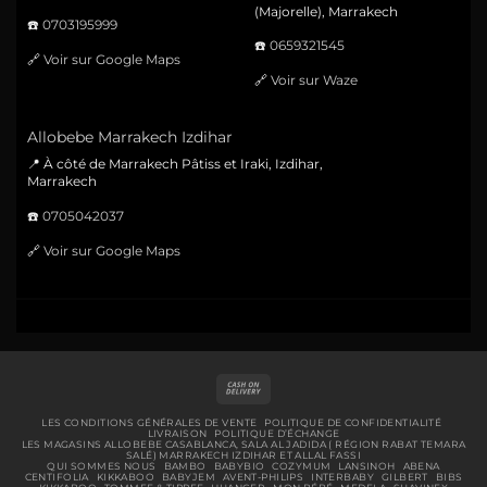
(Majorelle), Marrakech
☎️
0703195999
☎️
0659321545
🔗
Voir sur Google Maps
🔗
Voir sur Waze
Allobebe Marrakech Izdihar
📍 À côté de Marrakech Pâtiss et Iraki, Izdihar,
Marrakech
☎️
0705042037
🔗
Voir sur Google Maps
Cash
On
Delivery
LES CONDITIONS GÉNÉRALES DE VENTE
POLITIQUE DE CONFIDENTIALITÉ
LIVRAISON
POLITIQUE D’ÉCHANGE
LES MAGASINS ALLOBEBE CASABLANCA, SALA AL JADIDA ( RÉGION RABAT TEMARA
SALÉ) MARRAKECH IZDIHAR ET ALLAL FASSI
QUI SOMMES NOUS
BAMBO
BABYBIO
COZYMUM
LANSINOH
ABENA
CENTIFOLIA
KIKKABOO
BABYJEM
AVENT-PHILIPS
INTERBABY
GILBERT
BIBS