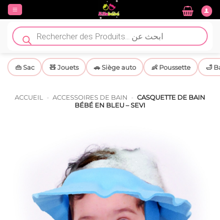
Passer
au
contenu
Recherche
de
produits
👜 Sac
🧸 Jouets
🚗 Siège auto
👶 Poussette
🛁 B
ACCUEIL
-
ACCESSOIRES DE BAIN
-
CASQUETTE DE BAIN
BÉBÉ EN BLEU – SEVI