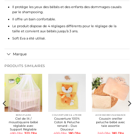
Il protège les yeux des bébés et des enfants des dommages causés
par le shampooing.
Il offre un bain confortable.
Le produit dispose de 4 réglages différents pour le réglage de la
taille et convient aux bébés jusqu’à 3 ans.
Soft Eva a été utilisé.
Marque
PRODUITS SIMILAIRES
BONS PLANS
COUVERTURES & LITERIE
ACCESSOIRES NAISSANCE
Ciel de lit /
Couverture 100%
Coussin oreiller
moustiquaire bébé
Coton & Peluche
peluche bébé avec
réglable avec
renard – Duo
taie assortie
Support Réglable
Douceur
Le
Le
Le
Le
Le
Le
490
Dhs
320
Dhs
400
Dhs
180
Dhs
240
Dhs
180
Dhs