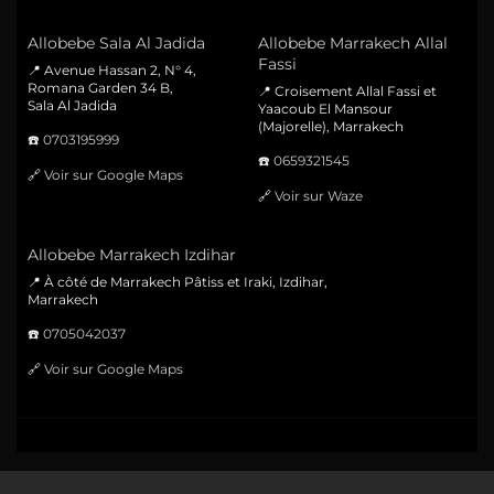
Allobebe Sala Al Jadida
Allobebe Marrakech Allal
Fassi
📍 Avenue Hassan 2, N° 4,
Romana Garden 34 B,
📍 Croisement Allal Fassi et
Sala Al Jadida
Yaacoub El Mansour
(Majorelle), Marrakech
☎️
0703195999
☎️
0659321545
🔗
Voir sur Google Maps
🔗
Voir sur Waze
Allobebe Marrakech Izdihar
📍 À côté de Marrakech Pâtiss et Iraki, Izdihar,
Marrakech
☎️
0705042037
🔗
Voir sur Google Maps