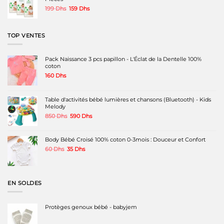
Le
Le
199
Dhs
159
Dhs
prix
prix
initial
actuel
était :
est :
TOP VENTES
199 Dhs.
159 Dhs.
Pack Naissance 3 pcs papillon - L'Éclat de la Dentelle 100%
coton
160
Dhs
Table d'activités bébé lumières et chansons (Bluetooth) - Kids
Melody
Le
Le
850
Dhs
590
Dhs
prix
prix
initial
actuel
était :
est :
Body Bébé Croisé 100% coton 0-3mois : Douceur et Confort
850 Dhs.
590 Dhs.
Le
Le
60
Dhs
35
Dhs
prix
prix
initial
actuel
était :
est :
60 Dhs.
35 Dhs.
EN SOLDES
Protèges genoux bébé - babyjem