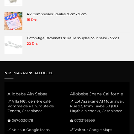
RR Compresses Steriles 30cmx30cm
15
Dhs
Coton-tige Bâtonnets d'Oreille souples pour bébé - 55pcs
20
Dhs
NOS MAGASINS ALLOBEBE
Allobebe Ain Sebaa
Allobebe Jnane Californie
📍 Villa N61, derrière café
📍 Lot Assakane Al Mounawar,
Pomme de Pain, route de
Rue 93, Imm Tayba 50 (BD
Zenata, Casablanca
Hayfa ain chock), Casablanca
☎️
0670030178
☎️
0703196999
🔗
Voir sur Google Maps
🔗
Voir sur Google Maps