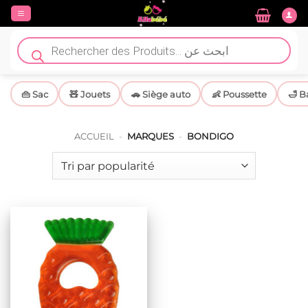
Passer
au
contenu
Recherche
de
produits
👜 Sac
🧸 Jouets
🚗 Siège auto
👶 Poussette
🛁 B
ACCUEIL
-
MARQUES
-
BONDIGO