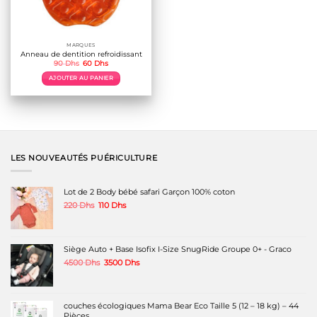
MARQUES
Anneau de dentition refroidissant
Le
Le
90
Dhs
60
Dhs
prix
prix
initial
actuel
AJOUTER AU PANIER
était :
est :
90 Dhs.
60 Dhs.
LES NOUVEAUTÉS PUÉRICULTURE
Lot de 2 Body bébé safari Garçon 100% coton
Le
Le
220
Dhs
110
Dhs
prix
prix
initial
actuel
était :
est :
220 Dhs.
110 Dhs.
Siège Auto + Base Isofix I-Size SnugRide Groupe 0+ - Graco
Le
Le
4500
Dhs
3500
Dhs
prix
prix
initial
actuel
était :
est :
4500 Dhs.
3500 Dhs.
couches écologiques Mama Bear Eco Taille 5 (12 – 18 kg) – 44
Pièces