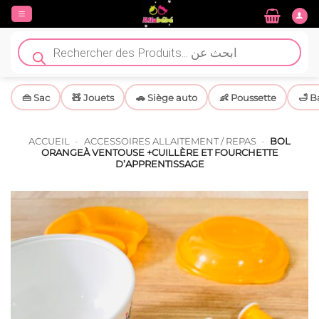
Passer
au
contenu
Recherche
de
produits
👜 Sac
🧸 Jouets
🚗 Siège auto
👶 Poussette
🛁 B
ACCUEIL
-
ACCESSOIRES ALLAITEMENT / REPAS
-
BOL
ORANGEÀ VENTOUSE +CUILLÈRE ET FOURCHETTE
D’APPRENTISSAGE