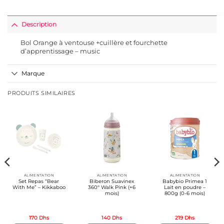
Description
Bol Orange à ventouse +cuillère et fourchette
d’apprentissage – music
Marque
PRODUITS SIMILAIRES
ALIMENTATION
ALIMENTATION
ALIMENTATION
Set Repas “Bear
Biberon Suavinex
Babybio Primea 1
With Me” – Kikkaboo
360° Walk Pink (+6
Lait en poudre –
mois)
800g (0-6 mois)
170
Dhs
140
Dhs
219
Dhs