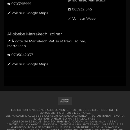
(Majorelle), Marrakech
☎️
0703195999
☎️
0659321545
🔗
Voir sur Google Maps
🔗
Voir sur Waze
Allobebe Marrakech Izdihar
📍 À côté de Marrakech Pâtiss et Iraki, Izdihar,
Marrakech
☎️
0705042037
🔗
Voir sur Google Maps
Cash
On
Delivery
LES CONDITIONS GÉNÉRALES DE VENTE
POLITIQUE DE CONFIDENTIALITÉ
LIVRAISON
POLITIQUE D’ÉCHANGE
LES MAGASINS ALLOBEBE CASABLANCA, SALA AL JADIDA ( RÉGION RABAT TEMARA
SALÉ) MARRAKECH IZDIHAR ET ALLAL FASSI
QUI SOMMES NOUS
BAMBO
BABYBIO
COZYMUM
LANSINOH
ABENA
CENTIFOLIA
KIKKABOO
BABYJEM
AVENT-PHILIPS
INTERBABY
GILBERT
BIBS
KIKKABOO
TOMMEE & TIPPEE
HUANGER
MON BÉBÉ
MEDELA
SUAVINEX