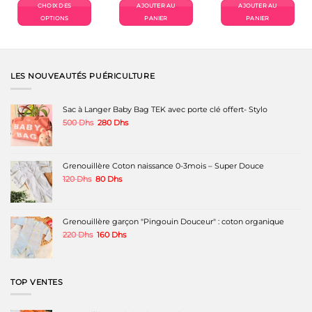
l
CHOIX DES
AJOUTER AU
AJOUTER AU
s.
OPTIONS
PANIER
PANIER
Ce
produit
a
plusieurs
variations.
LES NOUVEAUTÉS PUÉRICULTURE
Les
options
peuvent
Sac à Langer Baby Bag TEK avec porte clé offert- Stylo
être
Le
Le
500
Dhs
280
Dhs
choisies
prix
prix
sur
initial
actuel
la
était :
est :
page
500 Dhs.
280 Dhs.
Grenouillère Coton naissance 0-3mois – Super Douce
du
produit
Le
Le
120
Dhs
80
Dhs
prix
prix
initial
actuel
était :
est :
120 Dhs.
80 Dhs.
Grenouillère garçon "Pingouin Douceur" : coton organique
Le
Le
220
Dhs
160
Dhs
prix
prix
initial
actuel
était :
est :
220 Dhs.
160 Dhs.
TOP VENTES