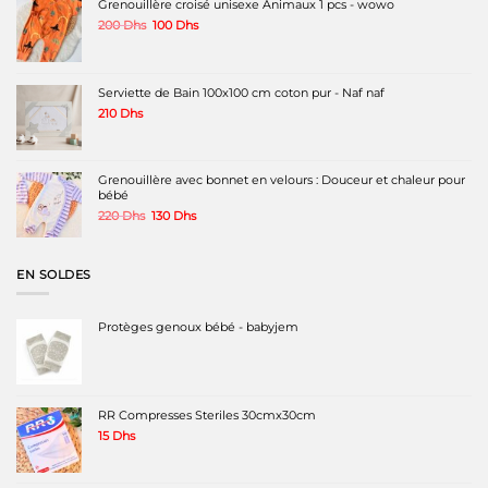
Grenouillère croisé unisexe Animaux 1 pcs - wowo
Le
Le
200
Dhs
100
Dhs
prix
prix
initial
actuel
était :
est :
200 Dhs.
100 Dhs.
Serviette de Bain 100x100 cm coton pur - Naf naf
210
Dhs
Grenouillère avec bonnet en velours : Douceur et chaleur pour
bébé
Le
Le
220
Dhs
130
Dhs
prix
prix
initial
actuel
était :
est :
EN SOLDES
220 Dhs.
130 Dhs.
Protèges genoux bébé - babyjem
RR Compresses Steriles 30cmx30cm
15
Dhs