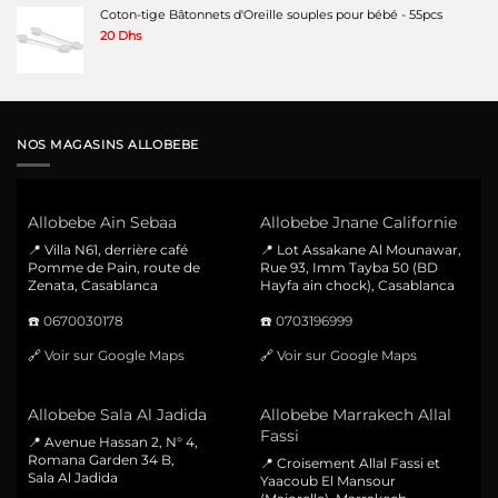
Coton-tige Bâtonnets d'Oreille souples pour bébé - 55pcs
20
Dhs
NOS MAGASINS ALLOBEBE
Allobebe Ain Sebaa
Allobebe Jnane Californie
📍 Villa N61, derrière café
📍 Lot Assakane Al Mounawar,
Pomme de Pain, route de
Rue 93, Imm Tayba 50 (BD
Zenata, Casablanca
Hayfa ain chock), Casablanca
☎️
0670030178
☎️
0703196999
🔗
Voir sur Google Maps
🔗
Voir sur Google Maps
Allobebe Sala Al Jadida
Allobebe Marrakech Allal
Fassi
📍 Avenue Hassan 2, N° 4,
Romana Garden 34 B,
📍 Croisement Allal Fassi et
Sala Al Jadida
Yaacoub El Mansour