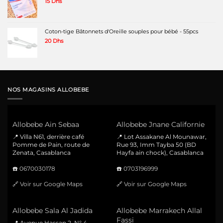
15
Dhs
Coton-tige Bâtonnets d'Oreille souples pour bébé - 55pcs
20
Dhs
NOS MAGASINS ALLOBEBE
Allobebe Ain Sebaa
Allobebe Jnane Californie
📍 Villa N61, derrière café
📍 Lot Assakane Al Mounawar,
Pomme de Pain, route de
Rue 93, Imm Tayba 50 (BD
Zenata, Casablanca
Hayfa ain chock), Casablanca
☎️
0670030178
☎️
0703196999
🔗
Voir sur Google Maps
🔗
Voir sur Google Maps
Allobebe Sala Al Jadida
Allobebe Marrakech Allal
Fassi
📍 Avenue Hassan 2, N° 4,