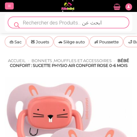
Passer
au
contenu
Recherche
de
produits
👜 Sac
🧸 Jouets
🚗 Siège auto
👶 Poussette
🛁 B
ACCUEIL
-
BONNETS ,MOUFFLES ET ACCESSOIRES
-
BÉBÉ
CONFORT : SUCETTE PHYSIO AIR CONFORT ROSE 0-6 MOIS