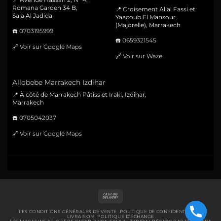
Romana Garden 34 B,
📍 Croisement Allal Fassi et
Sala Al Jadida
Yaacoub El Mansour
(Majorelle), Marrakech
☎️
0703195999
☎️
0659321545
🔗
Voir sur Google Maps
🔗
Voir sur Waze
Allobebe Marrakech Izdihar
📍 À côté de Marrakech Pâtiss et Iraki, Izdihar,
Marrakech
☎️
0705042037
🔗
Voir sur Google Maps
Cash
On
Delivery
LES CONDITIONS GÉNÉRALES DE VENTE
POLITIQUE DE CONFIDENTIALITÉ
LIVRAISON
POLITIQUE D’ÉCHANGE