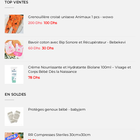
TOP VENTES
Grenouillère croisé unisexe Animaux 1 pcs - wowo
Le
Le
200
Dhs
100
Dhs
prix
prix
initial
actuel
était :
est :
200 Dhs.
100 Dhs.
Bavoir coton avec Bip Sonore et Récupérateur - Bebekevi
Le
Le
60
Dhs
30
Dhs
prix
prix
initial
actuel
était :
est :
60 Dhs.
30 Dhs.
Crème Nourrissante et Hydratante Biolane 100ml – Visage et
Corps Bébé Dès la Naissance
78
Dhs
EN SOLDES
Protèges genoux bébé - babyjem
RR Compresses Steriles 30cmx30cm