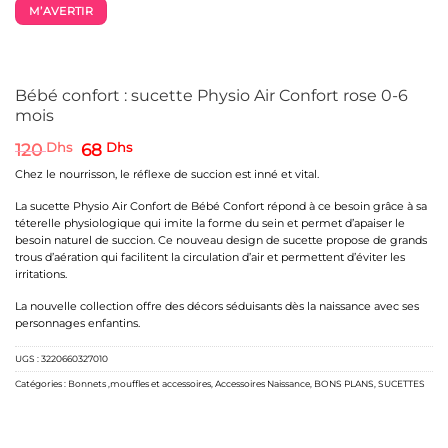
M’AVERTIR
Bébé confort : sucette Physio Air Confort rose 0-6
mois
Le
Le
120
Dhs
68
Dhs
prix
prix
Chez le nourrisson, le réflexe de succion est inné et vital.
initial
actuel
était :
est :
La sucette Physio Air Confort de Bébé Confort répond à ce besoin grâce à sa
120 Dhs.
68 Dhs.
téterelle physiologique qui imite la forme du sein et permet d’apaiser le
besoin naturel de succion. Ce nouveau design de sucette propose de grands
trous d’aération qui facilitent la circulation d’air et permettent d’éviter les
irritations.
La nouvelle collection offre des décors séduisants dès la naissance avec ses
personnages enfantins.
UGS :
3220660327010
Catégories :
Bonnets ,mouffles et accessoires
,
Accessoires Naissance
,
BONS PLANS
,
SUCETTES