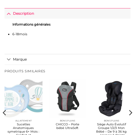
Description
Informations générales
6-18mois
Marque
PRODUITS SIMILAIRES
ALLAITEMENT
BONS PLANS
BONS PLANS
Sucettes
CHICCO – Porte
Siège Auto Évolutif
Anatomiques
bébé UltraSoft
Groupe 1/2/3 Mon
symetrique 6+ Mois :
Bébé – De 9 à 36 kg