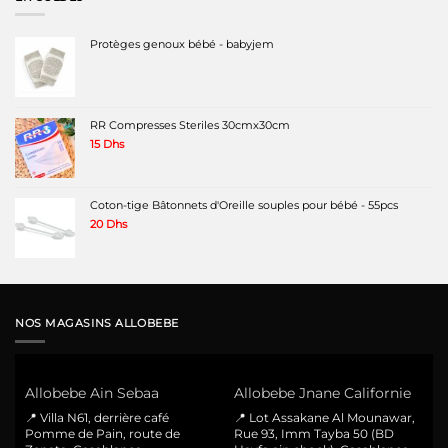
Protèges genoux bébé - babyjem
RR Compresses Steriles 30cmx30cm
15
Dhs
Coton-tige Bâtonnets d'Oreille souples pour bébé - 55pcs
20
Dhs
NOS MAGASINS ALLOBEBE
Allobebe Ain Sebaa
Allobebe Jnane Californie
📍 Villa N61, derrière café
📍 Lot Assakane Al Mounawar,
Pomme de Pain, route de
Rue 93, Imm Tayba 50 (BD