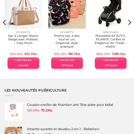
POUSSETTE
POUSSETTE
BONS PLANS
Sac à Langer Tesoro
Promo Sac à dos
Poussette A2 AUTO-
Beige avec Matelas
tout en un,
PLIANTE Confort et
– Cozy Mum
Organisé, stylé,
Élégance Air Travel –
pratique
Kidilo
Le
Le
Le
Le
Le
Le
600
Dhs
320
Dhs
300
Dhs
180
Dhs
1800
Dhs
1298
Dhs
prix
prix
prix
prix
prix
prix
el
initial
actuel
initial
actuel
initial
actue
AJOUTER AU
CHOIX DES
CHOIX DES
était :
est :
était :
est :
était :
est :
Dhs.
600 Dhs.
320 Dhs.
300 Dhs.
180 Dhs.
1800 Dhs.
1298 
PANIER
OPTIONS
OPTIONS
Ce
Ce
produit
produit
a
a
plusieurs
plusieurs
variations.
variations.
LES NOUVEAUTÉS PUÉRICULTURE
Les
Les
options
options
peuvent
peuvent
Coussin oreiller de Maintien anti Tête plate pour bébé
être
être
Le
Le
120
Dhs
70
Dhs
choisies
choisies
prix
prix
sur
sur
initial
actuel
la
la
était :
est :
page
page
120 Dhs.
70 Dhs.
Attache-sucette et doudou 2-en-1 - Bebekevi
du
du
produit
produit