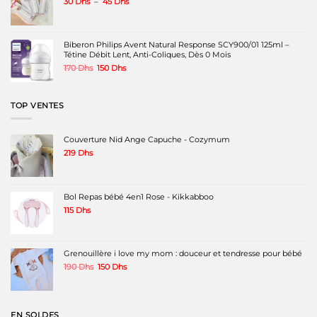
Plage
30
Dhs
–
45
Dhs
de
prix :
30 Dhs
à
Biberon Philips Avent Natural Response SCY900/01 125ml –
45 Dhs
Tétine Débit Lent, Anti-Coliques, Dès 0 Mois
Le
Le
170
Dhs
150
Dhs
prix
prix
initial
actuel
était :
est :
TOP VENTES
170 Dhs.
150 Dhs.
Couverture Nid Ange Capuche - Cozymum
219
Dhs
Bol Repas bébé 4en1 Rose - Kikkabboo
115
Dhs
Grenouillère i love my mom : douceur et tendresse pour bébé
Le
Le
190
Dhs
150
Dhs
prix
prix
initial
actuel
était :
est :
190 Dhs.
150 Dhs.
EN SOLDES