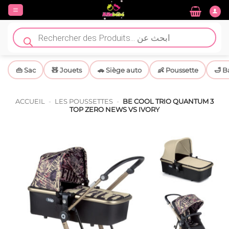
Passer
au
contenu
Recherche
de
produits
👜 Sac
🧸 Jouets
🚗 Siège auto
👶 Poussette
🛁 B
ACCUEIL
-
LES POUSSETTES
-
BE COOL TRIO QUANTUM 3
TOP ZERO NEWS VS IVORY