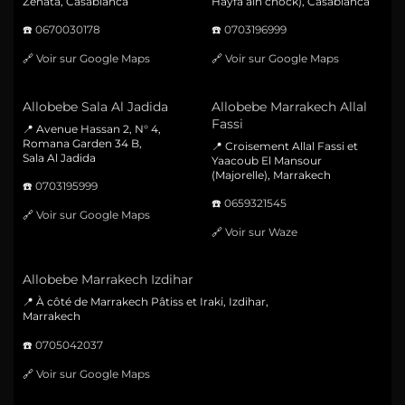
Zenata, Casablanca
Hayfa ain chock), Casablanca
☎️
0670030178
☎️
0703196999
🔗
Voir sur Google Maps
🔗
Voir sur Google Maps
Allobebe Sala Al Jadida
Allobebe Marrakech Allal
Fassi
📍 Avenue Hassan 2, N° 4,
Romana Garden 34 B,
📍 Croisement Allal Fassi et
Sala Al Jadida
Yaacoub El Mansour
(Majorelle), Marrakech
☎️
0703195999
☎️
0659321545
🔗
Voir sur Google Maps
🔗
Voir sur Waze
Allobebe Marrakech Izdihar
📍 À côté de Marrakech Pâtiss et Iraki, Izdihar,
Marrakech
☎️
0705042037
🔗
Voir sur Google Maps