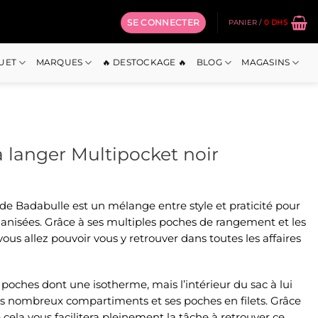
SE CONNECTER
PANIER /
0
DHS
OUET
MARQUES
🔥 DESTOCKAGE 🔥
BLOG
MAGASINS
à langer Multipocket noir
de Badabulle est un mélange entre style et praticité pour
nisées. Grâce à ses multiples poches de rangement et les
s allez pouvoir vous y retrouver dans toutes les affaires
 poches dont une isotherme, mais l’intérieur du sac à lui
es nombreux compartiments et ses poches en filets. Grâce
ré cela vous facilitera pleinement la tâche à retrouver ce