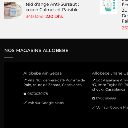
produit
Nid d'ange Anti-Sursaut :
initial
actuel
Éc
cocon Calmes et Paisible
était :
est :
2L 
580 Dhs.
380 Dhs.
De
Le
Le
340
Dhs
230
Dhs
Fa
prix
prix
initial
actuel
25
était :
est :
340 Dhs.
230 Dhs.
NOS MAGASINS ALLOBEBE
Allobebe Ain Sebaa
Allobebe Jnane Ca
📍 Villa N61, derrière café Pomme de
📍 Lot Assakane Al 
Pain, route de Zenata, Casablanca
93, Imm Tayba 50 (B
chock), Casablanca
☎️
0670030178
☎️
0703196999
🔗
Voir sur Google Maps
🔗
Voir sur Google M