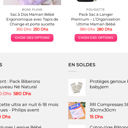
BONS PLANS
POUSSETTE
Sac à Dos Maman Bébé
Pack Sac à Langer
Ergonomique avec Tapis de
Premium – L’Organisation
Change et porte sucette
Ultime Maman Bébé
Le
Le
Le
Le
350
Dhs
250
Dhs
380
Dhs
280
Dhs
prix
prix
prix
prix
initial
actuel
initial
actuel
CHOIX DES OPTIONS
CHOIX DES OPTIONS
était :
est :
était :
est :
.
350 Dhs.
250 Dhs.
380 Dhs.
280 Dhs.
Ce
Ce
produit
produit
a
a
plusieurs
plusieurs
S
EN SOLDES
variations.
variations.
Les
Les
options
options
ent : Pack Biberons
Protèges genoux 
peuvent
peuvent
uveau Né Natural
babyjem
être
être
Le
Le
0
Dhs
580
Dhs
choisies
choisies
prix
prix
initial
actuel
ette ultra air nuit 6-18 mois
RR Compresses St
sur
sur
était :
est :
ues - Philips avent
30cmx30cm
la
la
790 Dhs.
580 Dhs.
page
page
0
Dhs
15
Dhs
du
du
olunes Lessive Bébé
Coton-tige Bâtonn