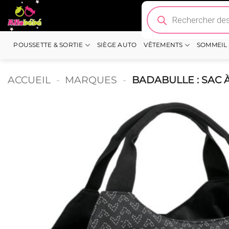
Passer
Recherche
de
au
produits
contenu
POUSSETTE & SORTIE
SIÈGE AUTO
VÊTEMENTS
SOMMEIL
ACCUEIL
-
MARQUES
-
BADABULLE : SAC 