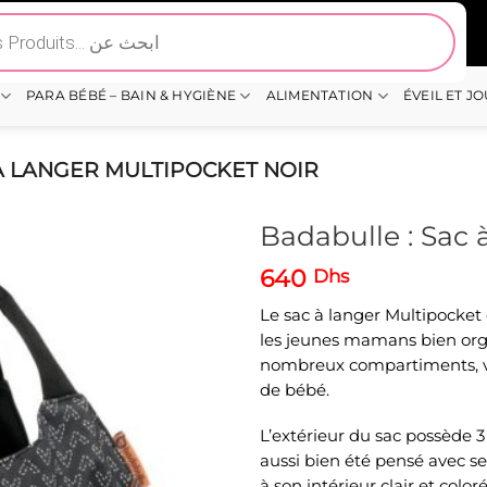
PARA BÉBÉ – BAIN & HYGIÈNE
ALIMENTATION
ÉVEIL ET J
À LANGER MULTIPOCKET NOIR
Badabulle : Sac 
640
Dhs
Le sac à langer Multipocket 
les jeunes mamans bien orga
nombreux compartiments, vou
de bébé.
L’extérieur du sac possède 3
aussi bien été pensé avec s
à son intérieur clair et colo