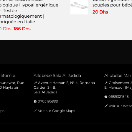
produit
produit
ologique Hypoallergénique
souples pour bébé
- Testée
20
Dhs
rmatologiquement |
briquée en Italie
Le
Le
0
Dhs
186
Dhs
prix
prix
initial
actuel
était :
est :
250 Dhs.
186 Dhs.
lifornie
Allobebe Sala Al Jadida
Allobebe Marr
Mounawar, Rue
📍 Avenue Hassan 2, N° 4, Romana
📍 Croisement A
D Hayfa ain
Garden 34 B,
El Mansour (Maj
Sala Al Jadida
☎️
0659321545
☎️
0703195999
🔗
Voir sur Waz
aps
🔗
Voir sur Google Maps