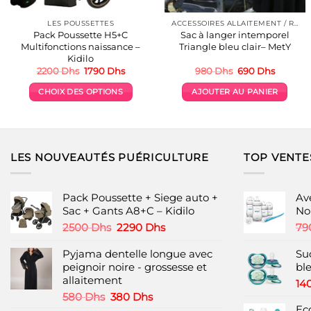
LES POUSSETTES
ACCESSOIRES ALLAITEMENT / REPAS
Pack Poussette H5+C
Sac à langer intemporel
Multifonctions naissance –
Triangle bleu clair– MetY
Kidilo
Le
Le
Le
Le
2200
Dhs
1790
Dhs
980
Dhs
690
Dhs
prix
prix
prix
prix
initial
actuel
initial
actuel
CHOIX DES OPTIONS
AJOUTER AU PANIER
était :
est :
était :
est :
2200 Dhs.
1790 Dhs.
980 Dhs.
690 Dhs
Ce
produit
a
plusieurs
LES NOUVEAUTÉS PUÉRICULTURE
TOP VENTE
variations.
Les
options
Pack Poussette + Siege auto +
Av
peuvent
Sac + Gants A8+C – Kidilo
No
être
Le
Le
2500
Dhs
2290
Dhs
79
choisies
prix
prix
initial
actuel
Pyjama dentelle longue avec
Suc
sur
était :
est :
peignoir noire - grossesse et
ble
la
2500 Dhs.
2290 Dhs.
allaitement
page
14
Le
Le
580
Dhs
380
Dhs
du
prix
prix
Ec