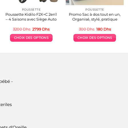
POUSSETTE
POUSSETTE
Poussette Kidilo F2X+C 2en1
Promo Sac à dos tout en un,
– 4 Saisons avec Siège Auto
Organisé, stylé, pratique
Le
Le
Le
Le
3200
Dhs
2799
Dhs
300
Dhs
180
Dhs
prix
prix
prix
prix
initial
actuel
initial
actuel
CHOIX DES OPTIONS
CHOIX DES OPTIONS
était :
est :
était :
est :
3200 Dhs.
2799 Dhs.
300 Dhs.
180 Dhs.
Ce
Ce
produit
produit
a
a
plusieurs
plusieurs
variations.
variations.
Les
Les
options
options
bébé -
peuvent
peuvent
être
être
choisies
choisies
eriles
sur
sur
la
la
page
page
du
du
ets d'Oreille