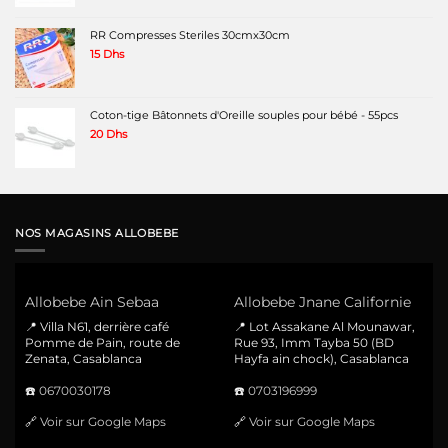
RR Compresses Steriles 30cmx30cm
15
Dhs
Coton-tige Bâtonnets d'Oreille souples pour bébé - 55pcs
20
Dhs
NOS MAGASINS ALLOBEBE
Allobebe Ain Sebaa
Allobebe Jnane Californie
📍 Villa N61, derrière café
📍 Lot Assakane Al Mounawar,
Pomme de Pain, route de
Rue 93, Imm Tayba 50 (BD
Zenata, Casablanca
Hayfa ain chock), Casablanca
☎️
0670030178
☎️
0703196999
🔗
Voir sur Google Maps
🔗
Voir sur Google Maps