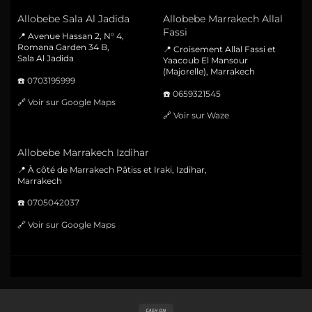
Allobebe Sala Al Jadida
Allobebe Marrakech Allal
Fassi
📍 Avenue Hassan 2, N° 4,
Romana Garden 34 B,
📍 Croisement Allal Fassi et
Sala Al Jadida
Yaacoub El Mansour
(Majorelle), Marrakech
☎️
0703195999
☎️
0659321545
🔗
Voir sur Google Maps
🔗
Voir sur Waze
Allobebe Marrakech Izdihar
📍 À côté de Marrakech Pâtiss et Iraki, Izdihar,
Marrakech
☎️
0705042037
🔗
Voir sur Google Maps
Cash