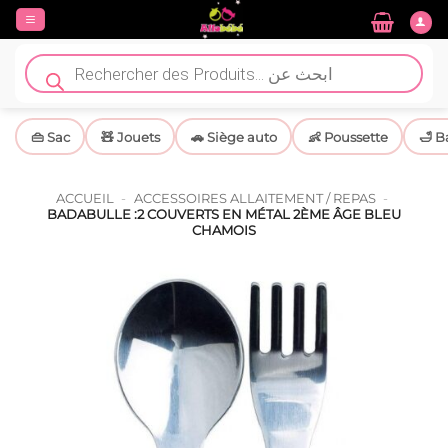
Passer
au
contenu
Recherche
de
produits
👜 Sac
🧸 Jouets
🚗 Siège auto
👶 Poussette
🛁 B
ACCUEIL
-
ACCESSOIRES ALLAITEMENT / REPAS
-
BADABULLE :2 COUVERTS EN MÉTAL 2ÈME ÂGE BLEU
CHAMOIS