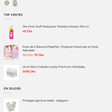
prix
prix
initial
actuel
était :
est :
230 Dhs.
150 Dhs.
TOP VENTES
The Pink Stuff Nettoyant Toilettes Miracle 750 ml
49
Dhs
Pack de 2 Bavoirs Plastifiés : Propreté Maximale et Style
Adorable
Le
Le
120
Dhs
70
Dhs
prix
prix
initial
actuel
était :
est :
Lit en Bois Cododo Lovely Premium Interbaby
120 Dhs.
70 Dhs.
3499
Dhs
EN SOLDES
Protèges genoux bébé - babyjem