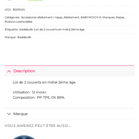
UGS :
B005414
Catégories :
Accessoires allaitement / repas
,
Allaitement
,
BABYMOOV ®
,
Marques
,
Repas
,
Robots cuisine bébé
Étiquette :
badabulle :Lot de 2 couverts en métal 2ème âge
Marque :
Badabulle
Description
Lot de 2 couverts en métal 2ème âge
Utilisation : 12 mois+.
Composition : PP-TPE, 0% BPA.
Marque
VOUS AIMEREZ PEUT-ÊTRE AUSSI…