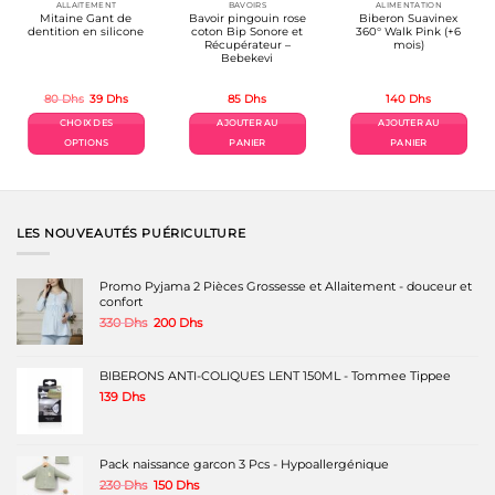
ALLAITEMENT
BAVOIRS
ALIMENTATION
Mitaine Gant de
Bavoir pingouin rose
Biberon Suavinex
dentition en silicone
coton Bip Sonore et
360° Walk Pink (+6
Récupérateur –
mois)
Bebekevi
Le
Le
80
Dhs
39
Dhs
85
Dhs
140
Dhs
prix
prix
l
initial
actuel
CHOIX DES
AJOUTER AU
AJOUTER AU
était :
est :
s.
80 Dhs.
39 Dhs.
OPTIONS
PANIER
PANIER
Ce
produit
a
plusieurs
variations.
LES NOUVEAUTÉS PUÉRICULTURE
Les
options
peuvent
Promo Pyjama 2 Pièces Grossesse et Allaitement - douceur et
être
confort
choisies
Le
Le
330
Dhs
200
Dhs
sur
prix
prix
la
initial
actuel
page
était :
est :
BIBERONS ANTI-COLIQUES LENT 150ML - Tommee Tippee
du
330 Dhs.
200 Dhs.
produit
139
Dhs
Pack naissance garcon 3 Pcs - Hypoallergénique
Le
Le
230
Dhs
150
Dhs