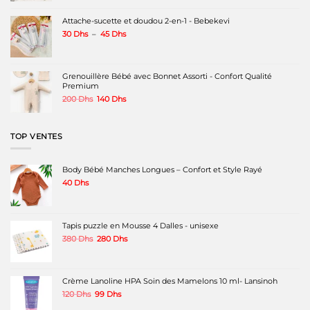
la
la
était :
est :
page
page
300 Dhs.
250 Dhs.
Attache-sucette et doudou 2-en-1 - Bebekevi
du
du
produit
produit
Plage
30
Dhs
–
45
Dhs
de
prix :
30 Dhs
à
Grenouillère Bébé avec Bonnet Assorti - Confort Qualité
45 Dhs
Premium
Le
Le
200
Dhs
140
Dhs
prix
prix
initial
actuel
était :
est :
TOP VENTES
200 Dhs.
140 Dhs.
Body Bébé Manches Longues – Confort et Style Rayé
40
Dhs
Tapis puzzle en Mousse 4 Dalles - unisexe
Le
Le
380
Dhs
280
Dhs
prix
prix
initial
actuel
était :
est :
380 Dhs.
280 Dhs.
Crème Lanoline HPA Soin des Mamelons 10 ml- Lansinoh
Le
Le
120
Dhs
99
Dhs
prix
prix