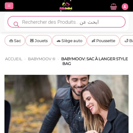
Passer
au
contenu
Recherche
de
produits
👜 Sac
🧸 Jouets
🚗 Siège auto
👶 Poussette
🛁 B
ACCUEIL
-
BABYMOOV ®
-
BABYMOOV: SAC À LANGER STYLE
BAG