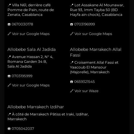
📍 Villa N61, derrière café
📍 Lot Assakane Al Mounawar,
Pomme de Pain, route de
Rue 93, Imm Tayba 50 (BD
Zenata, Casablanca
Hayfa ain chock), Casablanca
☎️
0670030178
☎️
0703196999
🔗
Voir sur Google Maps
🔗
Voir sur Google Maps
Allobebe Sala Al Jadida
Allobebe Marrakech Allal
Fassi
📍 Avenue Hassan 2, N° 4,
Romana Garden 34 B,
📍 Croisement Allal Fassi et
Sala Al Jadida
Yaacoub El Mansour
(Majorelle), Marrakech
☎️
0703195999
☎️
0659321545
🔗
Voir sur Google Maps
🔗
Voir sur Waze
Allobebe Marrakech Izdihar
📍 À côté de Marrakech Pâtiss et Iraki, Izdihar,
Marrakech
☎️
0705042037