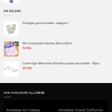
initial
actuel
était :
est :
120 Dhs.
99 Dhs.
EN SOLDES
Protèges genoux bébé - babyjem
RR Compresses Steriles 30cmx30cm
15
Dhs
Coton-tige Bâtonnets d'Oreille souples pour bébé - 55pcs
20
Dhs
NOS MAGASINS ALLOBEBE
Allobebe Ain Sebaa
Allobebe Jnane Californie