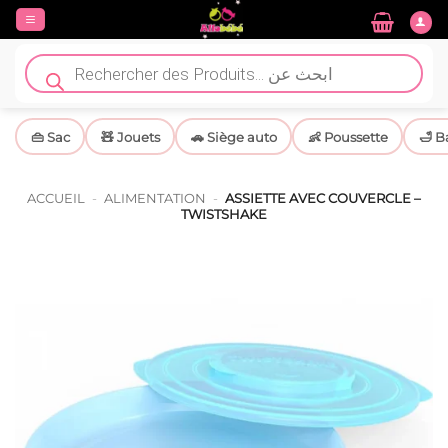
Passer
au
contenu
Recherche
de
produits
👜 Sac
🧸 Jouets
🚗 Siège auto
👶 Poussette
🛁 B
ACCUEIL
-
ALIMENTATION
-
ASSIETTE AVEC COUVERCLE –
TWISTSHAKE