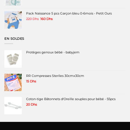
Pack Naissance 5 pcs Garçon bleu 0-6mois - Petit Ours
Le
Le
220
Dhs
160
Dhs
prix
prix
initial
actuel
était :
est :
220 Dhs.
160 Dhs.
EN SOLDES
Protèges genoux bébé - babyjem
RR Compresses Steriles 30cmx30cm
15
Dhs
Coton-tige Bâtonnets d'Oreille souples pour bébé - 55pcs
20
Dhs