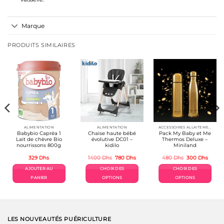
Marque
PRODUITS SIMILAIRES
ALIMENTATION
ALIMENTATION
ACCESSOIRES ALLAITEMENT / REPAS
Babybio Capréa 1
Chaise haute bébé
Pack My Baby et Me
Lait de chèvre Bio
évolutive DC01 –
Thermos Deluxe –
nourrissons 800g
kidilo
Miniland
Le
Le
Le
Le
329
Dhs
1400
Dhs
780
Dhs
480
Dhs
300
Dhs
prix
prix
prix
prix
initial
actuel
initial
actuel
AJOUTER AU
CHOIX DES
CHOIX DES
était :
est :
était :
est :
1400 Dhs.
780 Dhs.
480 Dhs.
300 D
PANIER
OPTIONS
OPTIONS
Ce
Ce
produit
produit
a
a
plusieurs
plusieurs
variations.
variations.
LES NOUVEAUTÉS PUÉRICULTURE
Les
Les