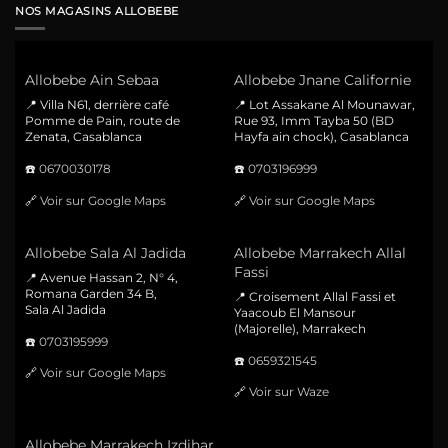
NOS MAGASINS ALLOBEBE
Allobebe Ain Sebaa
Allobebe Jnane Californie
📍 Villa N61, derrière café
📍 Lot Assakane Al Mounawar,
Pomme de Pain, route de
Rue 93, Imm Tayba 50 (BD
Zenata, Casablanca
Hayfa ain chock), Casablanca
☎️
0670030178
☎️
0703196999
🔗
Voir sur Google Maps
🔗
Voir sur Google Maps
Allobebe Sala Al Jadida
Allobebe Marrakech Allal
Fassi
📍 Avenue Hassan 2, N° 4,
Romana Garden 34 B,
📍 Croisement Allal Fassi et
Sala Al Jadida
Yaacoub El Mansour
(Majorelle), Marrakech
☎️
0703195999
☎️
0659321545
🔗
Voir sur Google Maps
🔗
Voir sur Waze
Allobebe Marrakech Izdihar