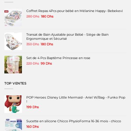
options
options
peuvent
peuvent
Coffret Repas 4Pcs pour bébé en Mélanine Happy- Bebekevi
être
être
Le
Le
280
Dhs
180
Dhs
choisies
choisies
prix
prix
sur
sur
initial
actuel
la
la
était :
est :
page
page
280 Dhs.
180 Dhs.
Transat de Bain Ajustable pour Bébé - Siège de Bain
du
du
Ergonomique et Sécurisé
produit
produit
Le
Le
350
Dhs
180
Dhs
prix
prix
initial
actuel
était :
est :
Set de 4 Pcs Baptême Princesse en rose
350 Dhs.
180 Dhs.
Le
Le
220
Dhs
99
Dhs
prix
prix
initial
actuel
était :
est :
220 Dhs.
99 Dhs.
TOP VENTES
POP Heroes :Disney Little Mermaid - Ariel W/Bag - Funko Pop
!
199
Dhs
Sucette en silicone Chicco PhysioForma 16-36 mois - chicco
160
Dhs