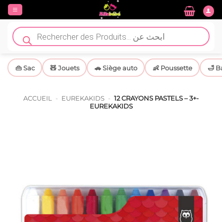
Passer
au
contenu
Recherche
de
produits
👜 Sac
🧸 Jouets
🚗 Siège auto
👶 Poussette
🛁 B
ACCUEIL
-
EUREKAKIDS
-
12 CRAYONS PASTELS – 3+-
EUREKAKIDS