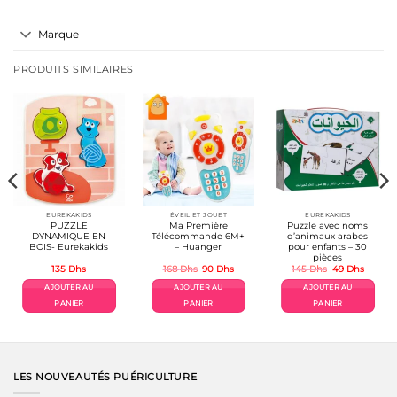
Marque
PRODUITS SIMILAIRES
EUREKAKIDS
ÉVEIL ET JOUET
EUREKAKIDS
PUZZLE
Ma Première
Puzzle avec noms
DYNAMIQUE EN
Télécommande 6M+
d’animaux arabes
BOIS- Eurekakids
– Huanger
pour enfants – 30
pièces
Le
Le
Le
Le
135
Dhs
168
Dhs
90
Dhs
145
Dhs
49
Dhs
prix
prix
prix
prix
l
initial
actuel
initial
actuel
AJOUTER AU
AJOUTER AU
AJOUTER AU
était :
est :
était :
est :
s.
168 Dhs.
90 Dhs.
145 Dhs.
49 Dhs.
PANIER
PANIER
PANIER
LES NOUVEAUTÉS PUÉRICULTURE