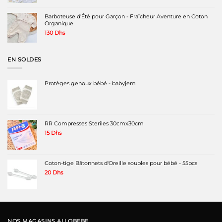
initial
actuel
était :
est :
Barboteuse d'Été pour Garçon - Fraîcheur Aventure en Coton
350 Dhs.
260 Dhs.
Organique
130
Dhs
EN SOLDES
Protèges genoux bébé - babyjem
RR Compresses Steriles 30cmx30cm
15
Dhs
Coton-tige Bâtonnets d'Oreille souples pour bébé - 55pcs
20
Dhs
NOS MAGASINS ALLOBEBE