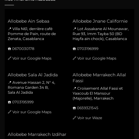
Allobebe Ain Sebaa
Allobebe Jnane Californie
📍 Villa N61, derrière café
📍 Lot Assakane Al Mounawar,
Pomme de Pain, route de
Rue 93, Imm Tayba 50 (BD
Zenata, Casablanca
Hayfa ain chock), Casablanca
☎️
0670030178
☎️
0703196999
🔗
Voir sur Google Maps
🔗
Voir sur Google Maps
Allobebe Sala Al Jadida
Allobebe Marrakech Allal
Fassi
📍 Avenue Hassan 2, N° 4,
Romana Garden 34 B,
📍 Croisement Allal Fassi et
Sala Al Jadida
Yaacoub El Mansour
(Majorelle), Marrakech
☎️
0703195999
☎️
0659321545
🔗
Voir sur Google Maps
🔗
Voir sur Waze
Allobebe Marrakech Izdihar