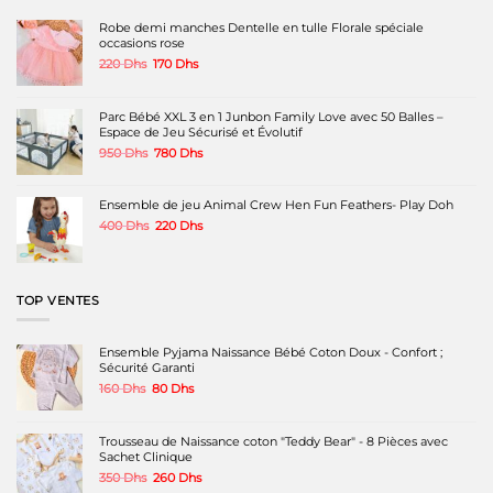
Robe demi manches Dentelle en tulle Florale spéciale
occasions rose
Le
Le
220
Dhs
170
Dhs
prix
prix
initial
actuel
était :
est :
Parc Bébé XXL 3 en 1 Junbon Family Love avec 50 Balles –
220 Dhs.
170 Dhs.
Espace de Jeu Sécurisé et Évolutif
Le
Le
950
Dhs
780
Dhs
prix
prix
initial
actuel
était :
est :
Ensemble de jeu Animal Crew Hen Fun Feathers- Play Doh
950 Dhs.
780 Dhs.
Le
Le
400
Dhs
220
Dhs
prix
prix
initial
actuel
était :
est :
400 Dhs.
220 Dhs.
TOP VENTES
Ensemble Pyjama Naissance Bébé Coton Doux - Confort ;
Sécurité Garanti
Le
Le
160
Dhs
80
Dhs
prix
prix
initial
actuel
était :
est :
Trousseau de Naissance coton "Teddy Bear" - 8 Pièces avec
160 Dhs.
80 Dhs.
Sachet Clinique
Le
Le
350
Dhs
260
Dhs
prix
prix