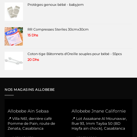
Protèges genoux bébé - babyjem
RR Compresses Steriles 30cmx30cm
15
Dhs
Coton-tige Bâtonnets d'Oreille souples pour bébé - 55pcs
20
Dhs
NOS MAGASINS ALLOBEBE
Allobebe Ain Sebaa
Allobebe Jnane Californie
📍 Villa N61, derrière café
📍 Lot Assakane Al Mounawar,
Pomme de Pain, route de
Rue 93, Imm Tayba 50 (BD
Zenata, Casablanca
Hayfa ain chock), Casablanca