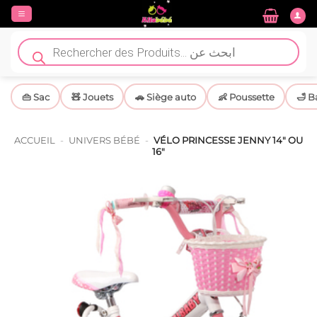
Passer
au
contenu
Recherche
de
produits
👜 Sac
🧸 Jouets
🚗 Siège auto
👶 Poussette
🛁 B
ACCUEIL
-
UNIVERS BÉBÉ
-
VÉLO PRINCESSE JENNY 14″ OU
16″