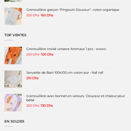
était :
est :
120 Dhs.
80 Dhs.
Grenouillère garçon "Pingouin Douceur" : coton organique
Le
Le
220
Dhs
160
Dhs
prix
prix
initial
actuel
était :
est :
220 Dhs.
160 Dhs.
TOP VENTES
Grenouillère croisé unisexe Animaux 1 pcs - wowo
Le
Le
200
Dhs
100
Dhs
prix
prix
initial
actuel
était :
est :
200 Dhs.
100 Dhs.
Serviette de Bain 100x100 cm coton pur - Naf naf
210
Dhs
Grenouillère avec bonnet en velours : Douceur et chaleur pour
bébé
Le
Le
220
Dhs
130
Dhs
prix
prix
initial
actuel
était :
est :
EN SOLDES
220 Dhs.
130 Dhs.