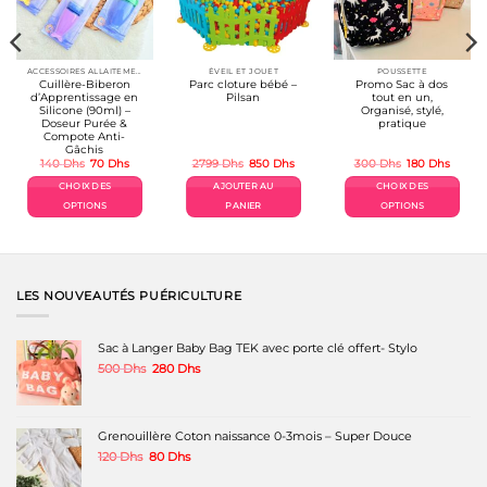
ACCESSOIRES ALLAITEMENT / REPAS
ÉVEIL ET JOUET
POUSSETTE
Cuillère-Biberon
Parc cloture bébé –
Promo Sac à dos
d’Apprentissage en
Pilsan
tout en un,
Silicone (90ml) –
Organisé, stylé,
Doseur Purée &
pratique
Compote Anti-
Gâchis
Le
Le
Le
Le
Le
Le
140
Dhs
70
Dhs
2799
Dhs
850
Dhs
300
Dhs
180
Dhs
prix
prix
prix
prix
prix
prix
el
initial
actuel
initial
actuel
initial
actuel
CHOIX DES
AJOUTER AU
CHOIX DES
était :
est :
était :
est :
était :
est :
Dhs.
140 Dhs.
70 Dhs.
2799 Dhs.
850 Dhs.
300 Dhs.
180 Dh
OPTIONS
PANIER
OPTIONS
Ce
Ce
produit
produit
a
a
plusieurs
plusieurs
variations.
variations.
LES NOUVEAUTÉS PUÉRICULTURE
Les
Les
options
options
peuvent
peuvent
Sac à Langer Baby Bag TEK avec porte clé offert- Stylo
être
être
Le
Le
500
Dhs
280
Dhs
choisies
choisies
prix
prix
sur
sur
initial
actuel
la
la
était :
est :
page
page
500 Dhs.
280 Dhs.
Grenouillère Coton naissance 0-3mois – Super Douce
du
du
produit
produit
Le
Le
120
Dhs
80
Dhs
prix
prix
initial
actuel