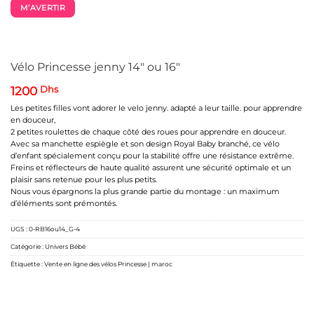
M’AVERTIR
Vélo Princesse jenny 14″ ou 16″
1200
Dhs
Les petites filles vont adorer le velo jenny. adapté a leur taille. pour apprendre
en douceur,
2 petites roulettes de chaque côté des roues pour apprendre en douceur.
Avec sa manchette espiègle et son design Royal Baby branché, ce vélo
d’enfant spécialement conçu pour la stabilité offre une résistance extrême.
Freins et réflecteurs de haute qualité assurent une sécurité optimale et un
plaisir sans retenue pour les plus petits.
Nous vous épargnons la plus grande partie du montage : un maximum
d’éléments sont prémontés.
UGS :
0-RB16ou14_G-4
Catégorie :
Univers Bébé
Étiquette :
Vente en ligne des vélos Princesse | maroc