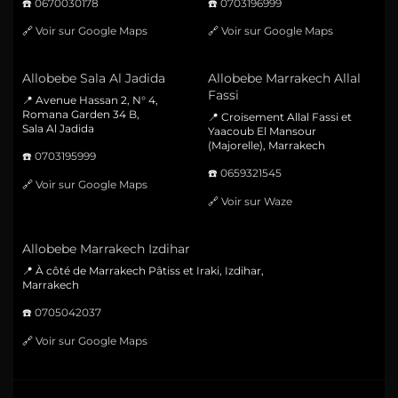
☎️
0670030178
☎️
0703196999
🔗
Voir sur Google Maps
🔗
Voir sur Google Maps
Allobebe Sala Al Jadida
Allobebe Marrakech Allal
Fassi
📍 Avenue Hassan 2, N° 4,
Romana Garden 34 B,
📍 Croisement Allal Fassi et
Sala Al Jadida
Yaacoub El Mansour
(Majorelle), Marrakech
☎️
0703195999
☎️
0659321545
🔗
Voir sur Google Maps
🔗
Voir sur Waze
Allobebe Marrakech Izdihar
📍 À côté de Marrakech Pâtiss et Iraki, Izdihar,
Marrakech
☎️
0705042037
🔗
Voir sur Google Maps