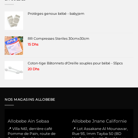
Protèges genoux bébé - babyjem
RR Compresses Steriles 30cmx30cm
15
Dhs
Coton-tige Bâtonnets d'Oreille souples pour bébé - 55pcs
20
Dhs
NOS MAGASINS ALLOBEBE
Allobebe Ain Sebaa
Allobebe Jnane Californie
📍 Villa N61, derrière café
📍 Lot Assakane Al Mounawar,
Pomme de Pain, route de
Rue 93, Imm Tayba 50 (BD