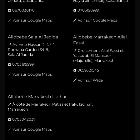
Zenata, Casablanca
Hayfa ain chock), Casablanca
☎️
0670030178
☎️
0703196999
🔗
Voir sur Google Maps
🔗
Voir sur Google Maps
Allobebe Sala Al Jadida
Allobebe Marrakech Allal
Fassi
📍 Avenue Hassan 2, N° 4,
Romana Garden 34 B,
📍 Croisement Allal Fassi et
Sala Al Jadida
Yaacoub El Mansour
(Majorelle), Marrakech
☎️
0703195999
☎️
0659321545
🔗
Voir sur Google Maps
🔗
Voir sur Waze
Allobebe Marrakech Izdihar
📍 À côté de Marrakech Pâtiss et Iraki, Izdihar,
Marrakech
☎️
0705042037
🔗
Voir sur Google Maps