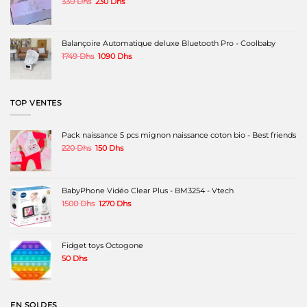
Le
Le
330
Dhs
230
Dhs
prix
prix
initial
actuel
était :
est :
330 Dhs.
230 Dhs.
Balançoire Automatique deluxe Bluetooth Pro - Coolbaby
Le
Le
1749
Dhs
1090
Dhs
prix
prix
initial
actuel
était :
est :
1749 Dhs.
1090 Dhs.
TOP VENTES
Pack naissance 5 pcs mignon naissance coton bio - Best friends
Le
Le
220
Dhs
150
Dhs
prix
prix
initial
actuel
était :
est :
220 Dhs.
150 Dhs.
BabyPhone Vidéo Clear Plus - BM3254 - Vtech
Le
Le
1500
Dhs
1270
Dhs
prix
prix
initial
actuel
était :
est :
1500 Dhs.
1270 Dhs.
Fidget toys Octogone
50
Dhs
EN SOLDES