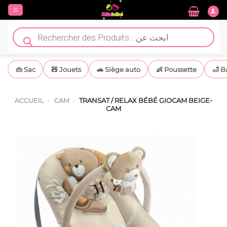
Passer
au
contenu
Recherche
de
produits
👜 Sac
🧸 Jouets
🚗 Siège auto
👶 Poussette
🛁 B
ACCUEIL
-
CAM
-
TRANSAT / RELAX BÉBÉ GIOCAM BEIGE-
CAM