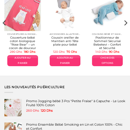
COUVERTURES & EMMAILLOTAGE
ACCESSOIRES ALLAITEMENT / REPAS
COUSSINS BÉBÉ ET MAMAN
Couverture bébé
Coussin oreiller de
Positionneur de
coton biologique
Maintien anti Tête
Sommeil Sécurisé
“Rose Bear” – un
plate pour bébé
Bebekevi – Confort
cocon de douceur
et Sécurité
Le
Le
Le
Le
Le
Le
290
Dhs
180
Dhs
120
Dhs
70
Dhs
140
Dhs
90
Dhs
prix
prix
prix
prix
prix
prix
el
initial
actuel
initial
actuel
initial
actuel
AJOUTER AU
AJOUTER AU
CHOIX DES
était :
est :
était :
est :
était :
est :
Dhs.
290 Dhs.
180 Dhs.
120 Dhs.
70 Dhs.
140 Dhs.
90 Dhs
PANIER
PANIER
OPTIONS
Ce
produit
a
plusieurs
variations.
LES NOUVEAUTÉS PUÉRICULTURE
Les
options
peuvent
Promo Jogging bébé 3 Pcs "Petite Fraise" à Capuche - Le Look
être
Fruité 100% Coton
choisies
Le
Le
260
Dhs
120
Dhs
sur
prix
prix
la
initial
actuel
page
était :
est :
Promo Ensemble Bébé Smoking en Lin et Coton 100% - Chic
du
260 Dhs.
120 Dhs.
et Confort
produit