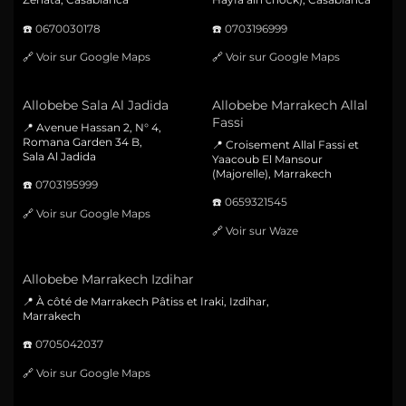
☎️
0670030178
☎️
0703196999
🔗
Voir sur Google Maps
🔗
Voir sur Google Maps
Allobebe Sala Al Jadida
Allobebe Marrakech Allal
Fassi
📍 Avenue Hassan 2, N° 4,
Romana Garden 34 B,
📍 Croisement Allal Fassi et
Sala Al Jadida
Yaacoub El Mansour
(Majorelle), Marrakech
☎️
0703195999
☎️
0659321545
🔗
Voir sur Google Maps
🔗
Voir sur Waze
Allobebe Marrakech Izdihar
📍 À côté de Marrakech Pâtiss et Iraki, Izdihar,
Marrakech
☎️
0705042037
🔗
Voir sur Google Maps