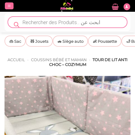
Passer
au
contenu
Recherche
de
produits
👜 Sac
🧸 Jouets
🚗 Siège auto
👶 Poussette
🛁 B
ACCUEIL
-
COUSSINS BÉBÉ ET MAMAN
-
TOUR DE LIT ANTI
CHOC – COZYMUM