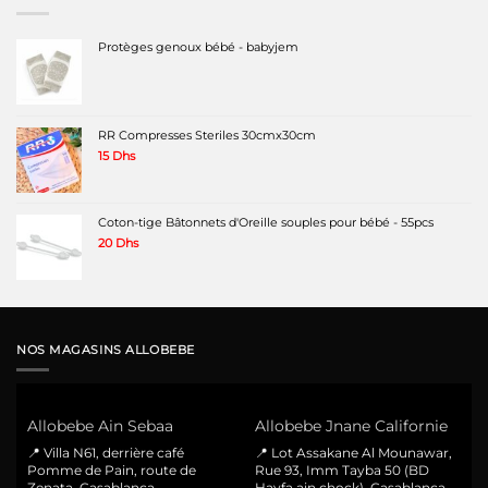
Protèges genoux bébé - babyjem
RR Compresses Steriles 30cmx30cm
15
Dhs
Coton-tige Bâtonnets d'Oreille souples pour bébé - 55pcs
20
Dhs
NOS MAGASINS ALLOBEBE
Allobebe Ain Sebaa
Allobebe Jnane Californie
📍 Villa N61, derrière café
📍 Lot Assakane Al Mounawar,
Pomme de Pain, route de
Rue 93, Imm Tayba 50 (BD
Zenata, Casablanca
Hayfa ain chock), Casablanca