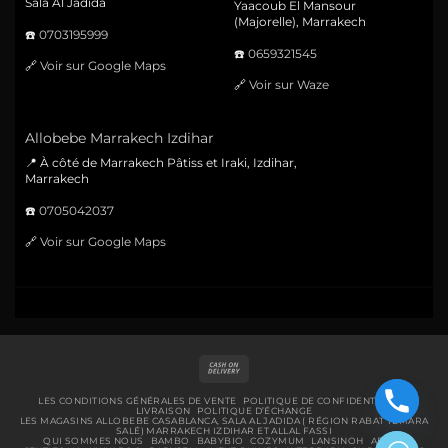
Sala Al Jadida
Yaacoub El Mansour
(Majorelle), Marrakech
☎️
0703195999
☎️
0659321545
🔗
Voir sur Google Maps
🔗
Voir sur Waze
Allobebe Marrakech Izdihar
📍 À côté de Marrakech Pâtiss et Iraki, Izdihar,
Marrakech
☎️
0705042037
🔗
Voir sur Google Maps
Cash
On
Delivery
LES CONDITIONS GÉNÉRALES DE VENTE
POLITIQUE DE CONFIDENTIALITÉ
LIVRAISON
POLITIQUE D’ÉCHANGE
LES MAGASINS ALLOBEBE CASABLANCA, SALA AL JADIDA ( RÉGION RABAT TEMARA
SALÉ) MARRAKECH IZDIHAR ET ALLAL FASSI
QUI SOMMES NOUS
BAMBO
BABYBIO
COZYMUM
LANSINOH
ABENA