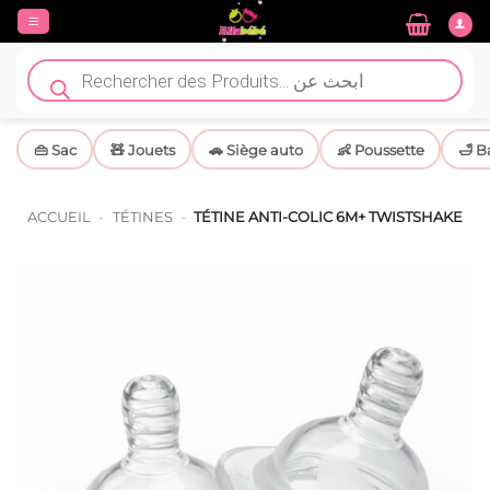
Passer
au
contenu
Recherche
de
produits
👜 Sac
🧸 Jouets
🚗 Siège auto
👶 Poussette
🛁 B
ACCUEIL
-
TÉTINES
-
TÉTINE ANTI-COLIC 6M+ TWISTSHAKE