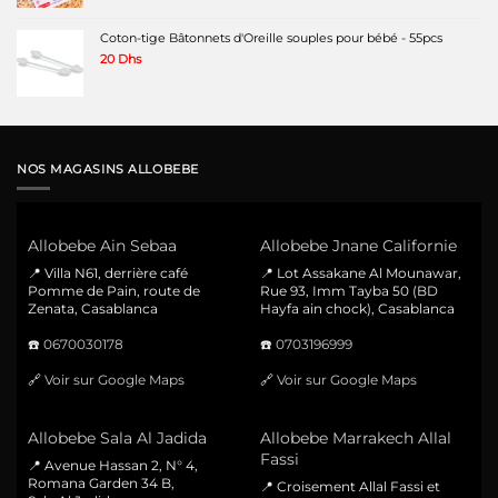
Coton-tige Bâtonnets d'Oreille souples pour bébé - 55pcs
20
Dhs
NOS MAGASINS ALLOBEBE
Allobebe Ain Sebaa
Allobebe Jnane Californie
📍 Villa N61, derrière café
📍 Lot Assakane Al Mounawar,
Pomme de Pain, route de
Rue 93, Imm Tayba 50 (BD
Zenata, Casablanca
Hayfa ain chock), Casablanca
☎️
0670030178
☎️
0703196999
🔗
Voir sur Google Maps
🔗
Voir sur Google Maps
Allobebe Sala Al Jadida
Allobebe Marrakech Allal
Fassi
📍 Avenue Hassan 2, N° 4,
Romana Garden 34 B,
📍 Croisement Allal Fassi et