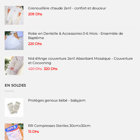
Grenouillère chaude 2en1 - confort et douceur
209
Dhs
Robe en Dentelle & Accessoires 0-6 Mois - Ensemble de
Baptême
220
Dhs
Nid d'Ange couverture 2en1 Absorbant Mosaïque - Couverture
et Cocooning
Le
Le
420
Dhs
320
Dhs
prix
prix
initial
actuel
était :
est :
EN SOLDES
420 Dhs.
320 Dhs.
Protèges genoux bébé - babyjem
RR Compresses Steriles 30cmx30cm
15
Dhs