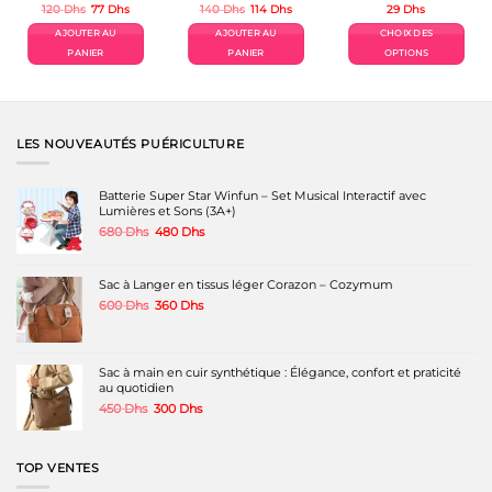
Le
Le
Le
Le
120
Dhs
77
Dhs
140
Dhs
114
Dhs
29
Dhs
prix
prix
prix
prix
initial
actuel
initial
actuel
AJOUTER AU
AJOUTER AU
CHOIX DES
était :
est :
était :
est :
120 Dhs.
77 Dhs.
140 Dhs.
114 Dhs.
PANIER
PANIER
OPTIONS
Ce
produit
a
plusieurs
variations.
LES NOUVEAUTÉS PUÉRICULTURE
Les
options
peuvent
Batterie Super Star Winfun – Set Musical Interactif avec
être
Lumières et Sons (3A+)
choisies
Le
Le
680
Dhs
480
Dhs
sur
prix
prix
la
initial
actuel
page
était :
est :
Sac à Langer en tissus léger Corazon – Cozymum
du
680 Dhs.
480 Dhs.
produit
Le
Le
600
Dhs
360
Dhs
prix
prix
initial
actuel
était :
est :
600 Dhs.
360 Dhs.
Sac à main en cuir synthétique : Élégance, confort et praticité
au quotidien
Le
Le
450
Dhs
300
Dhs
prix
prix
initial
actuel
était :
est :
TOP VENTES
450 Dhs.
300 Dhs.