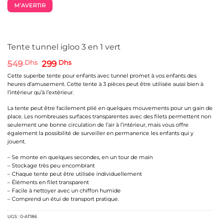
M’AVERTIR
Tente tunnel igloo 3 en 1 vert
Le
Le
549
Dhs
299
Dhs
prix
prix
Cette superbe tente pour enfants avec tunnel promet à vos enfants des
initial
actuel
heures d’amusement. Cette tente à 3 pièces peut être utilisée aussi bien à
était :
est :
l’intérieur qu’à l’extérieur.
549 Dhs.
299 Dhs.
La tente peut être facilement plié en quelques mouvements pour un gain de
place. Les nombreuses surfaces transparentes avec des filets permettent non
seulement une bonne circulation de l’air à l’intérieur, mais vous offre
également la possibilité de surveiller en permanence les enfants qui y
jouent.
– Se monte en quelques secondes, en un tour de main
– Stockage très peu encombrant
– Chaque tente peut être utilisée individuellement
– Éléments en filet transparent
– Facile à nettoyer avec un chiffon humide
– Comprend un étui de transport pratique.
UGS :
0-AT186