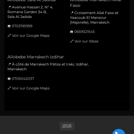
Fassi
📍 Avenue Hassan 2, N° 4,
Romana Garden 34 B,
📍 Croisement Allal Fassi et
Sala Al Jadida
Yaacoub El Mansour
(Majorelle), Marrakech
☎️
0703195999
☎️
0659321545
🔗
Voir sur Google Maps
🔗
Voir sur Waze
Allobebe Marrakech Izdihar
📍 À côté de Marrakech Pâtiss et Iraki, Izdihar,
Marrakech
☎️
0705042037
🔗
Voir sur Google Maps
Cash
On