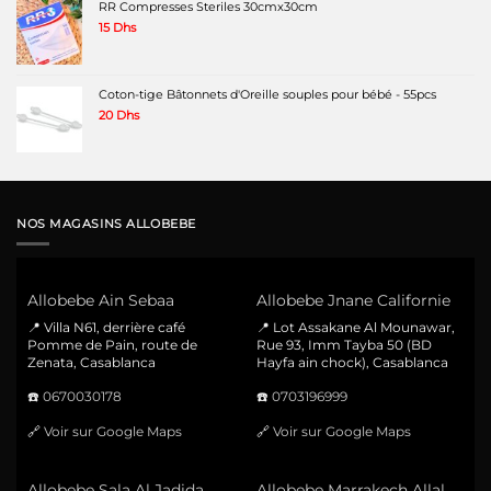
RR Compresses Steriles 30cmx30cm
15
Dhs
Coton-tige Bâtonnets d'Oreille souples pour bébé - 55pcs
20
Dhs
NOS MAGASINS ALLOBEBE
Allobebe Ain Sebaa
Allobebe Jnane Californie
📍 Villa N61, derrière café
📍 Lot Assakane Al Mounawar,
Pomme de Pain, route de
Rue 93, Imm Tayba 50 (BD
Zenata, Casablanca
Hayfa ain chock), Casablanca
☎️
0670030178
☎️
0703196999
🔗
Voir sur Google Maps
🔗
Voir sur Google Maps
Allobebe Sala Al Jadida
Allobebe Marrakech Allal