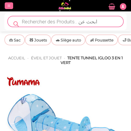
Passer
au
contenu
Recherche
de
produits
👜 Sac
🧸 Jouets
🚗 Siège auto
👶 Poussette
🛁 B
ACCUEIL
-
ÉVEIL ET JOUET
-
TENTE TUNNEL IGLOO 3 EN 1
VERT