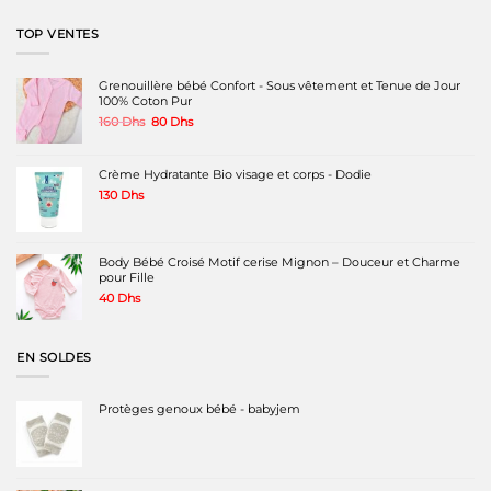
était :
est :
199 Dhs.
120 Dhs.
TOP VENTES
Grenouillère bébé Confort - Sous vêtement et Tenue de Jour
100% Coton Pur
Le
Le
160
Dhs
80
Dhs
prix
prix
initial
actuel
était :
est :
Crème Hydratante Bio visage et corps - Dodie
160 Dhs.
80 Dhs.
130
Dhs
Body Bébé Croisé Motif cerise Mignon – Douceur et Charme
pour Fille
40
Dhs
EN SOLDES
Protèges genoux bébé - babyjem