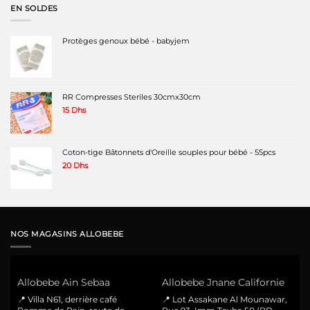
EN SOLDES
Protèges genoux bébé - babyjem
RR Compresses Steriles 30cmx30cm
15
Dhs
Coton-tige Bâtonnets d'Oreille souples pour bébé - 55pcs
20
Dhs
NOS MAGASINS ALLOBEBE
Allobebe Ain Sebaa
Allobebe Jnane Californie
📍 Villa N61, derrière café
📍 Lot Assakane Al Mounawar,