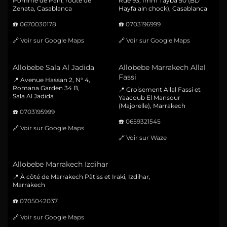
Pomme de Pain, route de
Rue 93, Imm Tayba 50 (BD
Zenata, Casablanca
Hayfa ain chock), Casablanca
☎️
0670030178
☎️
0703196999
🔗
Voir sur Google Maps
🔗
Voir sur Google Maps
Allobebe Sala Al Jadida
Allobebe Marrakech Allal
Fassi
📍 Avenue Hassan 2, N° 4,
Romana Garden 34 B,
📍 Croisement Allal Fassi et
Sala Al Jadida
Yaacoub El Mansour
(Majorelle), Marrakech
☎️
0703195999
☎️
0659321545
🔗
Voir sur Google Maps
🔗
Voir sur Waze
Allobebe Marrakech Izdihar
📍 À côté de Marrakech Pâtiss et Iraki, Izdihar,
Marrakech
☎️
0705042037
🔗
Voir sur Google Maps