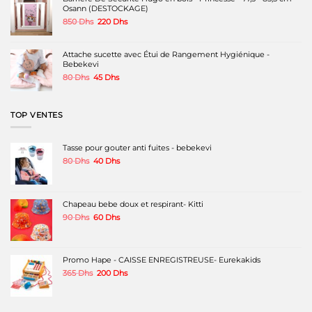
Osann (DESTOCKAGE)
produit
produit
Le
Le
850
Dhs
220
Dhs
prix
prix
initial
actuel
était :
est :
Attache sucette avec Étui de Rangement Hygiénique -
850 Dhs.
220 Dhs.
Bebekevi
Le
Le
80
Dhs
45
Dhs
prix
prix
initial
actuel
était :
est :
TOP VENTES
80 Dhs.
45 Dhs.
Tasse pour gouter anti fuites - bebekevi
Le
Le
80
Dhs
40
Dhs
prix
prix
initial
actuel
était :
est :
80 Dhs.
40 Dhs.
Chapeau bebe doux et respirant- Kitti
Le
Le
90
Dhs
60
Dhs
prix
prix
initial
actuel
était :
est :
90 Dhs.
60 Dhs.
Promo Hape - CAISSE ENREGISTREUSE- Eurekakids
Le
Le
365
Dhs
200
Dhs
prix
prix
initial
actuel
était :
est :
365 Dhs.
200 Dhs.