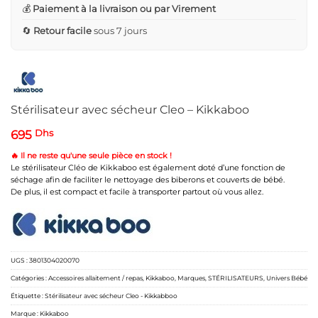
💰
Paiement à la livraison ou par Virement
🔄
Retour facile
sous 7 jours
Stérilisateur avec sécheur Cleo – Kikkaboo
695
Dhs
🔥 Il ne reste qu'une seule pièce en stock !
Le stérilisateur Cléo de Kikkaboo est également doté d’une fonction de
séchage afin de faciliter le nettoyage des biberons et couverts de bébé.
De plus, il est compact et facile à transporter partout où vous allez.
UGS :
3801304020070
Catégories :
Accessoires allaitement / repas
,
Kikkaboo
,
Marques
,
STÉRILISATEURS
,
Univers Bébé
Étiquette :
Stérilisateur avec sécheur Cleo - Kikkabboo
Marque :
Kikkaboo