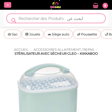
Passer
au
contenu
Recherche
de
produits
👜 Sac
🧸 Jouets
🚗 Siège auto
👶 Poussette
🛁 B
ACCUEIL
-
ACCESSOIRES ALLAITEMENT / REPAS
-
STÉRILISATEUR AVEC SÉCHEUR CLEO – KIKKABOO