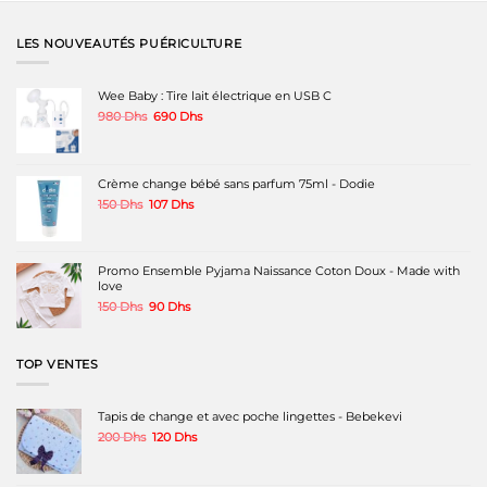
LES NOUVEAUTÉS PUÉRICULTURE
Wee Baby : Tire lait électrique en USB C
Le
Le
980
Dhs
690
Dhs
prix
prix
initial
actuel
était :
est :
980 Dhs.
690 Dhs.
Crème change bébé sans parfum 75ml - Dodie
Le
Le
150
Dhs
107
Dhs
prix
prix
initial
actuel
était :
est :
150 Dhs.
107 Dhs.
Promo Ensemble Pyjama Naissance Coton Doux - Made with
love
Le
Le
150
Dhs
90
Dhs
prix
prix
initial
actuel
était :
est :
TOP VENTES
150 Dhs.
90 Dhs.
Tapis de change et avec poche lingettes - Bebekevi
Le
Le
200
Dhs
120
Dhs
prix
prix
initial
actuel
était :
est :