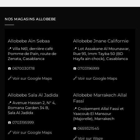
NOS MAGASINS ALLOBEBE
Allobebe Ain Sebaa
Allobebe Jnane Californie
📍 Villa N61, derrière café
📍 Lot Assakane Al Mounawar,
Pomme de Pain, route de
Rue 93, Imm Tayba 50 (BD
Zenata, Casablanca
Hayfa ain chock), Casablanca
☎️
0670030178
☎️
0703196999
🔗
Voir sur Google Maps
🔗
Voir sur Google Maps
Allobebe Sala Al Jadida
Allobebe Marrakech Allal
Fassi
📍 Avenue Hassan 2, N° 4,
Romana Garden 34 B,
📍 Croisement Allal Fassi et
Sala Al Jadida
Yaacoub El Mansour
(Majorelle), Marrakech
☎️
0703195999
☎️
0659321545
🔗
Voir sur Google Maps
🔗
Voir sur Waze