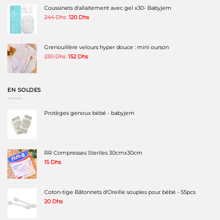
200 Dhs.
120 Dhs.
Coussinets d'allaitement avec gel x30- Babyjem
Le
Le
244
Dhs
120
Dhs
prix
prix
initial
actuel
était :
est :
244 Dhs.
120 Dhs.
Grenouillère velours hyper douce : mini ourson
Le
Le
230
Dhs
152
Dhs
prix
prix
initial
actuel
était :
est :
230 Dhs.
152 Dhs.
EN SOLDES
Protèges genoux bébé - babyjem
RR Compresses Steriles 30cmx30cm
15
Dhs
Coton-tige Bâtonnets d'Oreille souples pour bébé - 55pcs
20
Dhs