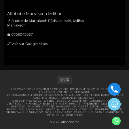
Allobebe Marrakech Izdihar
📍 À côté de Marrakech Pâtiss et Iraki, Izdihar,
Marrakech
☎️
0705042037
🔗
Voir sur Google Maps
Cash
On
Delivery
LES CONDITIONS GÉNÉRALES DE VENTE
POLITIQUE DE CONFIDENTIALITÉ
LIVRAISON
POLITIQUE D’ÉCHANGE
LES MAGASINS ALLOBEBE CASABLANCA, SALA AL JADIDA ( RÉGION RABAT TEMARA
SALÉ) MARRAKECH IZDIHAR ET ALLAL FASSI
QUI SOMMES NOUS
BAMBO
BABYBIO
COZYMUM
LANSINOH
ABENA
CENTIFOLIA
KIKKABOO
BABYJEM
AVENT-PHILIPS
INTERBABY
GILBERT
BIBS
KIKKABOO
TOMMEE & TIPPEE
HUANGER
MON BÉBÉ
MEDELA
SUAVINEX
PINGO
ECOLUNES
MAM
MUSTELA
INTERBABY
CANDIDE
SEVIBEBE
URIAGE
DR BROWNS
CARRYBOO
SOPHIE LA GIRAFE
CARAMELL
BIOLANE
CARRYBOO
CENTIFOLIA
PINK STUFF
© 2026 Allobebe.ma