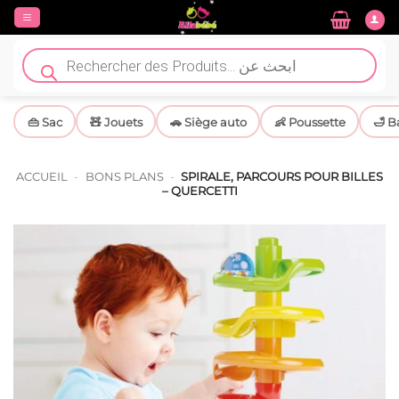
Passer
au
contenu
Recherche
de
produits
👜 Sac
🧸 Jouets
🚗 Siège auto
👶 Poussette
🛁 B
ACCUEIL
-
BONS PLANS
-
SPIRALE, PARCOURS POUR BILLES
– QUERCETTI