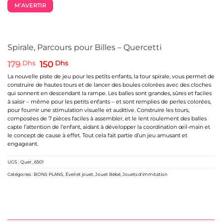
M’AVERTIR
Spirale, Parcours pour Billes – Quercetti
Le
Le
179
Dhs
150
Dhs
prix
prix
La nouvelle piste de jeu pour les petits enfants, la tour spirale, vous permet de
initial
actuel
construire de hautes tours et de lancer des boules colorées avec des cloches
était :
est :
qui sonnent en descendant la rampe. Les balles sont grandes, sûres et faciles
179 Dhs.
150 Dhs.
à saisir – même pour les petits enfants – et sont remplies de perles colorées,
pour fournir une stimulation visuelle et auditive. Construire les tours,
composées de 7 pièces faciles à assembler, et le lent roulement des balles
capte l’attention de l’enfant, aidant à développer la coordination œil-main et
le concept de cause à effet. Tout cela fait partie d’un jeu amusant et
engageant.
UGS :
Quer_6501
Catégories :
BONS PLANS
,
Éveil et jouet
,
Jouet Bébé
,
Jouets d'immitation