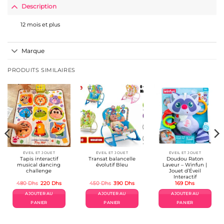
Description
12 mois et plus
Marque
PRODUITS SIMILAIRES
ÉVEIL ET JOUET
ÉVEIL ET JOUET
ÉVEIL ET JOUET
Tapis interactif
Transat balancelle
Doudou Raton
musical dancing
évolutif Bleu
Laveur – Winfun |
challenge
Jouet d’Éveil
Interactif
Le
Le
Le
Le
480
Dhs
220
Dhs
450
Dhs
390
Dhs
169
Dhs
prix
prix
prix
prix
initial
actuel
initial
actuel
AJOUTER AU
AJOUTER AU
AJOUTER AU
était :
est :
était :
est :
480 Dhs.
220 Dhs.
450 Dhs.
390 Dhs.
PANIER
PANIER
PANIER