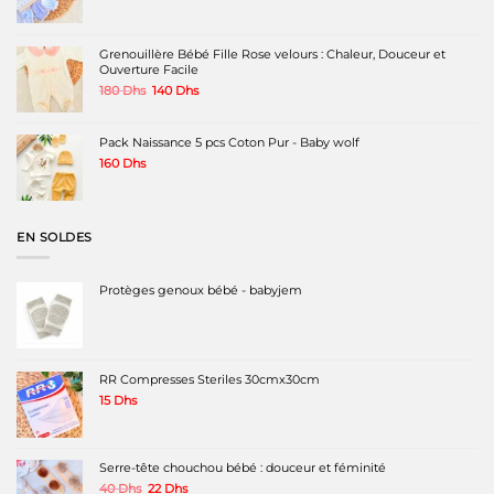
initial
actuel
était :
est :
180 Dhs.
120 Dhs.
Grenouillère Bébé Fille Rose velours : Chaleur, Douceur et
Ouverture Facile
Le
Le
180
Dhs
140
Dhs
prix
prix
initial
actuel
était :
est :
Pack Naissance 5 pcs Coton Pur - Baby wolf
180 Dhs.
140 Dhs.
160
Dhs
EN SOLDES
Protèges genoux bébé - babyjem
RR Compresses Steriles 30cmx30cm
15
Dhs
Serre-tête chouchou bébé : douceur et féminité
Le
Le
40
Dhs
22
Dhs