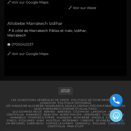
🔗
Voir sur Google Maps
🔗
Voir sur Waze
Allobebe Marrakech Izdihar
📍 À côté de Marrakech Pâtiss et Iraki, Izdihar,
Marrakech
☎️
0705042037
🔗
Voir sur Google Maps
Cash
On
Delivery
LES CONDITIONS GÉNÉRALES DE VENTE
POLITIQUE DE CONFIDENTIALITÉ
LIVRAISON
POLITIQUE D’ÉCHANGE
LES MAGASINS ALLOBEBE CASABLANCA, SALA AL JADIDA ( RÉGION RABAT TEMARA
SALÉ) MARRAKECH IZDIHAR ET ALLAL FASSI
QUI SOMMES NOUS
BAMBO
BABYBIO
COZYMUM
LANSINOH
ABENA
CENTIFOLIA
KIKKABOO
BABYJEM
AVENT-PHILIPS
INTERBABY
GILBERT
BIBS
KIKKABOO
TOMMEE & TIPPEE
HUANGER
MON BÉBÉ
MEDELA
SUAVINEX
PINGO
ECOLUNES
MAM
MUSTELA
INTERBABY
CANDIDE
SEVIBEBE
URIAGE
DR BROWNS
CARRYBOO
SOPHIE LA GIRAFE
CARAMELL
BIOLANE
CARRYBOO
CENTIFOLIA
PINK STUFF