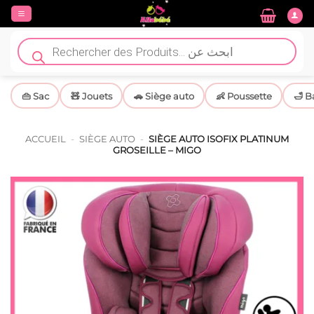
Passer
au
contenu
Recherche
de
produits
👜 Sac
🧸 Jouets
🚗 Siège auto
👶 Poussette
🛁 B
ACCUEIL
-
SIÈGE AUTO
-
SIÈGE AUTO ISOFIX PLATINUM
GROSEILLE – MIGO