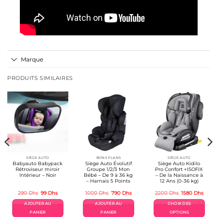
Marque
PRODUITS SIMILAIRES
SIÈGE AUTO
BONS PLANS
SIÈGE AUTO
Babyauto Babypack
Siège Auto Évolutif
Siège Auto Kidilo
Rétroviseur miroir
Groupe 1/2/3 Mon
Pro Confort +ISOFIX
Intérieur – Noir
Bébé – De 9 à 36 kg
– De la Naissance à
– Harnais 5 Points
12 Ans (0-36 kg)
Le
Le
Le
Le
Le
Le
290
Dhs
99
Dhs
1000
Dhs
790
Dhs
2200
Dhs
1580
Dhs
prix
prix
prix
prix
prix
prix
initial
actuel
initial
actuel
initial
actue
AJOUTER AU
AJOUTER AU
CHOIX DES
était :
est :
était :
est :
était :
est :
290 Dhs.
99 Dhs.
1000 Dhs.
790 Dhs.
2200 Dhs.
1580 
PANIER
PANIER
OPTIONS