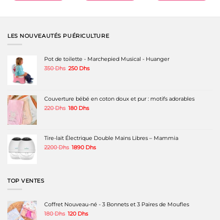
Ce
produit
a
plusieurs
variations.
LES NOUVEAUTÉS PUÉRICULTURE
Les
options
peuvent
Pot de toilette - Marchepied Musical - Huanger
être
Le
Le
350
Dhs
250
Dhs
choisies
prix
prix
sur
initial
actuel
la
était :
est :
page
350 Dhs.
250 Dhs.
Couverture bébé en coton doux et pur : motifs adorables
du
produit
Le
Le
220
Dhs
180
Dhs
prix
prix
initial
actuel
était :
est :
220 Dhs.
180 Dhs.
Tire-lait Électrique Double Mains Libres – Mammia
Le
Le
2200
Dhs
1890
Dhs
prix
prix
initial
actuel
était :
est :
2200 Dhs.
1890 Dhs.
TOP VENTES
Coffret Nouveau-né - 3 Bonnets et 3 Paires de Moufles
Le
Le
180
Dhs
120
Dhs
prix
prix