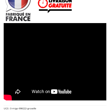
UGS :
0-migo-998222-groseille