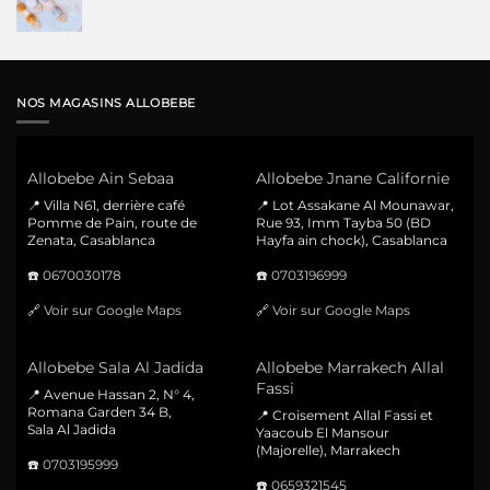
prix
prix
initial
actuel
était :
est :
40 Dhs.
22 Dhs.
NOS MAGASINS ALLOBEBE
Allobebe Ain Sebaa
Allobebe Jnane Californie
📍 Villa N61, derrière café
📍 Lot Assakane Al Mounawar,
Pomme de Pain, route de
Rue 93, Imm Tayba 50 (BD
Zenata, Casablanca
Hayfa ain chock), Casablanca
☎️
0670030178
☎️
0703196999
🔗
Voir sur Google Maps
🔗
Voir sur Google Maps
Allobebe Sala Al Jadida
Allobebe Marrakech Allal
Fassi
📍 Avenue Hassan 2, N° 4,
Romana Garden 34 B,
📍 Croisement Allal Fassi et
Sala Al Jadida
Yaacoub El Mansour
(Majorelle), Marrakech
☎️
0703195999
☎️
0659321545