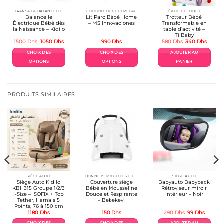
TRANSAT & BALANCELLE
CODODO LIT ET BERCEAU
ÉVEIL ET JOUET
Balancelle
Lit Parc Bébé Home
Trotteur Bébé
Électrique Bébé dès
– MS Innovaciones
Transformable en
la Naissance – Kidilo
table d’activité –
TiiBaby
Le
Le
Le
Le
1500
Dhs
1050
Dhs
990
Dhs
580
Dhs
340
Dhs
prix
prix
prix
prix
initial
actuel
initial
actuel
CHOIX DES
CHOIX DES
AJOUTER AU
était :
est :
était :
est :
1500 Dhs.
1050 Dhs.
580 Dhs.
340 D
OPTIONS
OPTIONS
PANIER
Ce
Ce
produit
produit
a
a
plusieurs
plusieurs
PRODUITS SIMILAIRES
variations.
variations.
Les
Les
options
options
peuvent
peuvent
être
être
choisies
choisies
sur
sur
la
la
page
page
du
du
produit
produit
SIÈGE AUTO
BONNETS ,MOUFFLES ET ACCESSOIRES
SIÈGE AUTO
Siège Auto Kidilo
Couverture siége
Babyauto Babypack
KBH315 Groupe 1/2/3
Bébé en Mousseline
Rétroviseur miroir
i-Size – ISOFIX + Top
Douce et Respirante
Intérieur – Noir
Tether, Harnais 5
– Bebekevi
Points, 76 à 150 cm
Le
Le
1180
Dhs
150
Dhs
290
Dhs
99
Dhs
x
prix
prix
uel
initial
actuel
CHOIX DES
CHOIX DES
AJOUTER AU