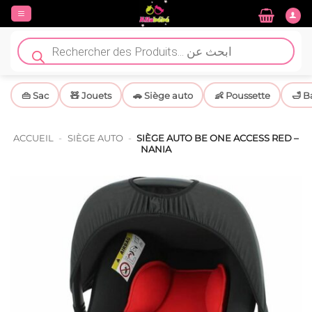
Passer
au
contenu
Recherche
de
produits
👜 Sac
🧸 Jouets
🚗 Siège auto
👶 Poussette
🛁 B
ACCUEIL
-
SIÈGE AUTO
-
SIÈGE AUTO BE ONE ACCESS RED –
NANIA