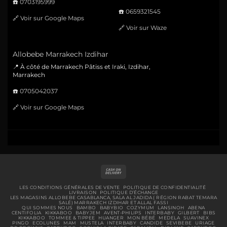
☎️
0703195999
☎️
0659321545
🔗
Voir sur Google Maps
🔗
Voir sur Waze
Allobebe Marrakech Izdihar
📍 À côté de Marrakech Pâtiss et Iraki, Izdihar,
Marrakech
☎️
0705042037
🔗
Voir sur Google Maps
Cash
On
Delivery
LES CONDITIONS GÉNÉRALES DE VENTE
POLITIQUE DE CONFIDENTIALITÉ
LIVRAISON
POLITIQUE D’ÉCHANGE
LES MAGASINS ALLOBEBE CASABLANCA, SALA AL JADIDA ( RÉGION RABAT TEMARA
SALÉ) MARRAKECH IZDIHAR ET ALLAL FASSI
QUI SOMMES NOUS
BAMBO
BABYBIO
COZYMUM
LANSINOH
ABENA
CENTIFOLIA
KIKKABOO
BABYJEM
AVENT-PHILIPS
INTERBABY
GILBERT
BIBS
KIKKABOO
TOMMEE & TIPPEE
HUANGER
MON BÉBÉ
MEDELA
SUAVINEX
PINGO
ECOLUNES
MAM
MUSTELA
INTERBABY
CANDIDE
SEVIBEBE
URIAGE