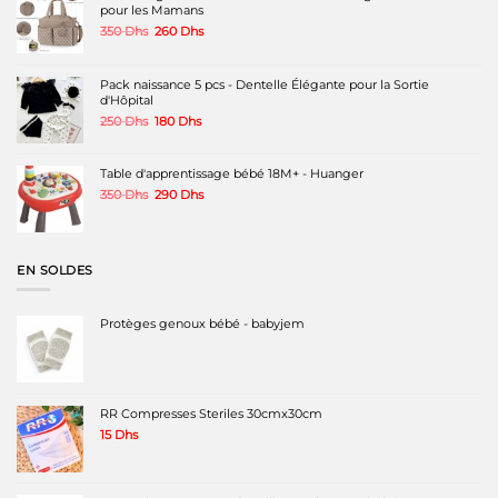
pour les Mamans
Le
Le
350
Dhs
260
Dhs
prix
prix
initial
actuel
était :
est :
Pack naissance 5 pcs - Dentelle Élégante pour la Sortie
350 Dhs.
260 Dhs.
d'Hôpital
Le
Le
250
Dhs
180
Dhs
prix
prix
initial
actuel
était :
est :
Table d'apprentissage bébé 18M+ - Huanger
250 Dhs.
180 Dhs.
Le
Le
350
Dhs
290
Dhs
prix
prix
initial
actuel
était :
est :
350 Dhs.
290 Dhs.
EN SOLDES
Protèges genoux bébé - babyjem
RR Compresses Steriles 30cmx30cm
15
Dhs