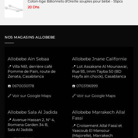
Coton-tige Bâtonnets d'Oreille souples pour bébé - 55pcs
20
Dhs
NOS MAGASINS ALLOBEBE
Allobebe Ain Sebaa
Allobebe Jnane Californie
📍 Villa N61, derrière café
📍 Lot Assakane Al Mounawar,
Pomme de Pain, route de
Rue 93, Imm Tayba 50 (BD
Zenata, Casablanca
Hayfa ain chock), Casablanca
☎️
0670030178
☎️
0703196999
🔗
Voir sur Google Maps
🔗
Voir sur Google Maps
Allobebe Sala Al Jadida
Allobebe Marrakech Allal
Fassi
📍 Avenue Hassan 2, N° 4,
Romana Garden 34 B,
📍 Croisement Allal Fassi et
Sala Al Jadida
Yaacoub El Mansour
(Majorelle), Marrakech