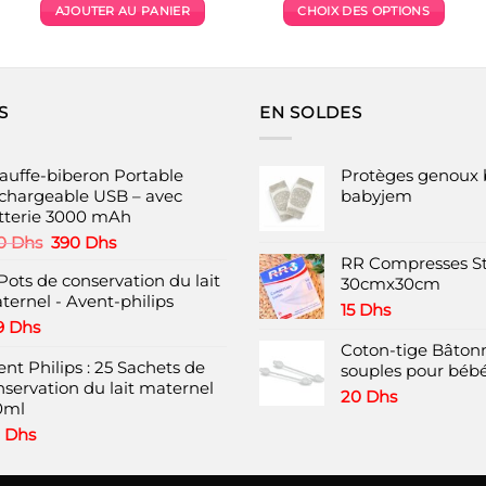
initial
actuel
initial
actuel
AJOUTER AU PANIER
CHOIX DES OPTIONS
était :
est :
était :
est :
hs.
3000 Dhs.
2490 Dhs.
1290 Dhs.
998 Dhs
Ce
produit
a
plusieurs
S
EN SOLDES
variations.
Les
options
auffe-biberon Portable
Protèges genoux 
peuvent
chargeable USB – avec
babyjem
tterie 3000 mAh
être
choisies
Le
Le
0
Dhs
390
Dhs
prix
prix
RR Compresses St
sur
Pots de conservation du lait
initial
actuel
30cmx30cm
la
ternel - Avent-philips
était :
est :
page
15
Dhs
690 Dhs.
390 Dhs.
9
Dhs
du
Coton-tige Bâtonn
produit
nt Philips : 25 Sachets de
souples pour bébé
nservation du lait maternel
20
Dhs
0ml
9
Dhs