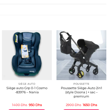
SIÈGE AUTO
POUSSETTE
Siège auto Grp 0-1 Cosmo
Poussette Siège-Auto 2in1
-83976 – Nania
(style Doona ) + sac –
premium
Le
Le
Le
Le
1400
Dhs
950
Dhs
2900
Dhs
1650
Dhs
prix
prix
prix
prix