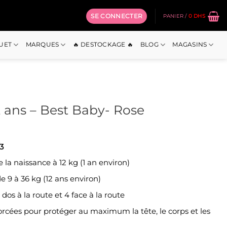
SE CONNECTER
PANIER /
0
DHS
OUET
MARQUES
🔥 DESTOCKAGE 🔥
BLOG
MAGASINS
2 ans – Best Baby- Rose
3
e la naissance à 12 kg (1 an environ)
de 9 à 36 kg (12 ans environ)
1 dos à la route et 4 face à la route
forcées pour protéger au maximum la tête, le corps et les