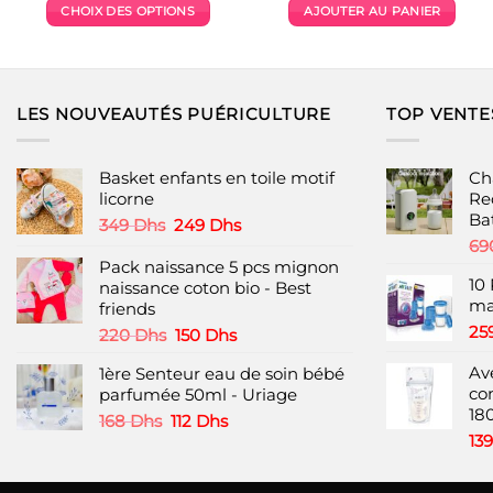
initial
actuel
CHOIX DES OPTIONS
AJOUTER AU PANIER
était :
est :
3600 Dhs.
2990 D
Ce
produit
a
plusieurs
LES NOUVEAUTÉS PUÉRICULTURE
TOP VENTE
variations.
Les
options
Basket enfants en toile motif
Ch
peuvent
licorne
Re
Ba
être
Le
Le
349
Dhs
249
Dhs
choisies
prix
prix
69
initial
actuel
Pack naissance 5 pcs mignon
sur
10 
était :
est :
naissance coton bio - Best
la
ma
349 Dhs.
249 Dhs.
friends
page
25
Le
Le
220
Dhs
150
Dhs
du
prix
prix
produit
Ave
1ère Senteur eau de soin bébé
initial
actuel
co
parfumée 50ml - Uriage
était :
est :
18
220 Dhs.
150 Dhs.
Le
Le
168
Dhs
112
Dhs
prix
prix
13
initial
actuel
était :
est :