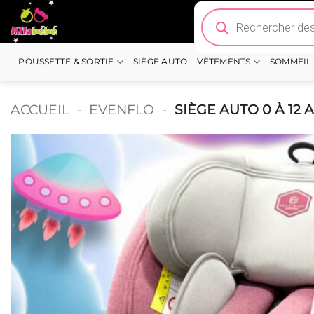
Passer
Recherche
de
au
produits
contenu
POUSSETTE & SORTIE
SIÈGE AUTO
VÊTEMENTS
SOMMEIL
ACCUEIL
-
EVENFLO
-
SIÈGE AUTO 0 À 12 