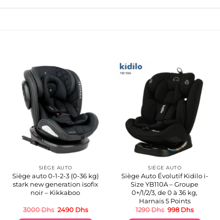
SIÈGE AUTO
SIÈGE AUTO
Siège auto 0-1-2-3 (0-36 kg)
Siège Auto Évolutif Kidilo i-
stark new generation isofix
Size YB110A – Groupe
noir – Kikkaboo
0+/1/2/3, de 0 à 36 kg,
Harnais 5 Points
Le
Le
Le
Le
3000
Dhs
2490
Dhs
1290
Dhs
998
Dhs
prix
prix
prix
prix