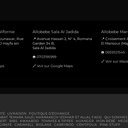
lifornie
Allobebe Sala Al Jadida
Allobebe Marr
Mounawar, Rue
📍 Avenue Hassan 2, N° 4, Romana
📍 Croisement A
D Hayfa ain
Garden 34 B,
El Mansour (Maj
Sala Al Jadida
☎️
0659321545
☎️
0703195999
🔗
Voir sur Waz
aps
🔗
Voir sur Google Maps
ITÉ
LIVRAISON
POLITIQUE D’ÉCHANGE
ABAT TEMARA SALÉ) MARRAKECH IZDIHAR ET ALLAL FASSI
QUI SOMMES
BERT
BIBS
KIKKABOO
TOMMEE & TIPPEE
HUANGER
MON BÉBÉ
MEDE
GIRAFE
CARAMELL
BIOLANE
CARRYBOO
CENTIFOLIA
PINK STUFF