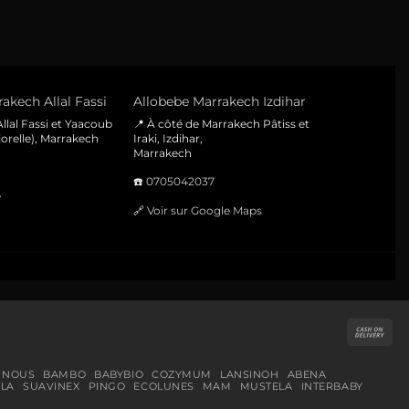
akech Allal Fassi
Allobebe Marrakech Izdihar
llal Fassi et Yaacoub
📍 À côté de Marrakech Pâtiss et
orelle), Marrakech
Iraki, Izdihar,
Marrakech
☎️
0705042037
e
🔗
Voir sur Google Maps
Cas
On
Del
 NOUS
BAMBO
BABYBIO
COZYMUM
LANSINOH
ABENA
LA
SUAVINEX
PINGO
ECOLUNES
MAM
MUSTELA
INTERBABY