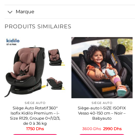
Marque
PRODUITS SIMILAIRES
SIÈGE AUTO
SIÈGE AUTO
Siège Auto Rotatif 360°
Siège-auto I-SIZE ISOFIX
Isofix Kidilo Premium – i-
Vesso 40-150 cm – Noir –
Size R129, Groupe 0+/1/2/3,
Babyauto
de 0 à 36 kg
Le
Le
1750
Dhs
3600
Dhs
2990
Dhs
prix
prix