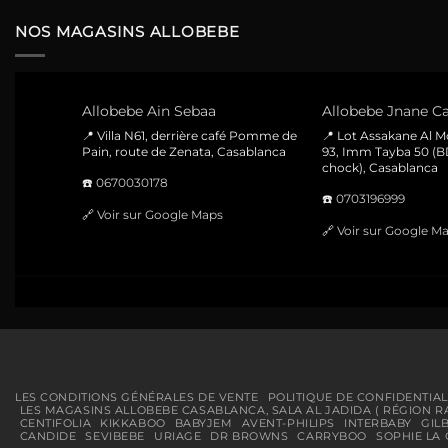
168 Dhs.
112 Dhs.
NOS MAGASINS ALLOBEBE
Allobebe Ain Sebaa
Allobebe Jnane Ca
📍 Villa N61, derrière café Pomme de
📍 Lot Assakane Al 
Pain, route de Zenata, Casablanca
93, Imm Tayba 50 (B
chock), Casablanca
☎️
0670030178
☎️
0703196999
🔗
Voir sur Google Maps
🔗
Voir sur Google M
LES CONDITIONS GÉNÉRALES DE VENTE
POLITIQUE DE CONFIDENTIAL
LES MAGASINS ALLOBEBE CASABLANCA, SALA AL JADIDA ( RÉGION R
CENTIFOLIA
KIKKABOO
BABYJEM
AVENT-PHILIPS
INTERBABY
GIL
CANDIDE
SEVIBEBE
URIAGE
DR BROWNS
CARRYBOO
SOPHIE LA 