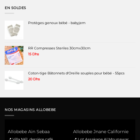
était :
est :
EN SOLDES
180 Dhs.
110 Dhs.
Protèges genoux bébé - babyjem
RR Compresses Steriles 30cmx30cm
15
Dhs
Coton-tige Bâtonnets d'Oreille souples pour bébé - 55pcs
20
Dhs
NOS MAGASINS ALLOBEBE
Allobebe Ain Sebaa
Allobebe Jnane Californie
📍 Villa N61, derrière café
📍 Lot Assakane Al Mounawar,