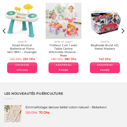
JOUETS
ÉVEIL ET JOUET
JOUETS
Jouet Musical
Trotteur 2 en 1 avec
Beyblade Burst 4D,
Batterie et Piano
Table Centre
Metal Masters
Vert 18M+ – Huanger
d’Activités Musical –
Rose
Le
Le
Le
Le
450
Dhs
250
Dhs
480
Dhs
380
Dhs
140
Dhs
prix
prix
prix
prix
l
initial
actuel
initial
actuel
CHOIX DES
AJOUTER AU
AJOUTER AU
était :
est :
était :
est :
s.
450 Dhs.
250 Dhs.
480 Dhs.
380 Dhs.
OPTIONS
PANIER
PANIER
Ce
produit
a
plusieurs
variations.
LES NOUVEAUTÉS PUÉRICULTURE
Les
options
peuvent
Emmaillotage deluxe bébé coton naturel - Bebekevi
être
Le
Le
120
Dhs
70
Dhs
choisies
prix
prix
sur
initial
actuel
la
était :
est :
page