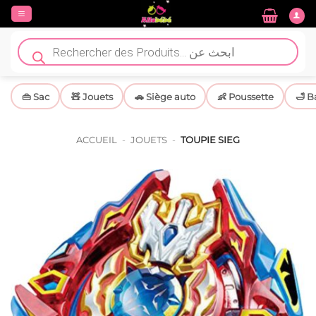
Passer
au
contenu
Recherche
de
produits
👜 Sac
🧸 Jouets
🚗 Siège auto
👶 Poussette
🛁 B
ACCUEIL
-
JOUETS
-
TOUPIE SIEG