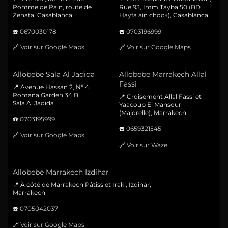
Pomme de Pain, route de
Rue 93, Imm Tayba 50 (BD
Zenata, Casablanca
Hayfa ain chock), Casablanca
☎️
0670030178
☎️
0703196999
🔗
Voir sur Google Maps
🔗
Voir sur Google Maps
Allobebe Sala Al Jadida
Allobebe Marrakech Allal
Fassi
📍 Avenue Hassan 2, N° 4,
Romana Garden 34 B,
📍 Croisement Allal Fassi et
Sala Al Jadida
Yaacoub El Mansour
(Majorelle), Marrakech
☎️
0703195999
☎️
0659321545
🔗
Voir sur Google Maps
🔗
Voir sur Waze
Allobebe Marrakech Izdihar
📍 À côté de Marrakech Pâtiss et Iraki, Izdihar,
Marrakech
☎️
0705042037
🔗
Voir sur Google Maps