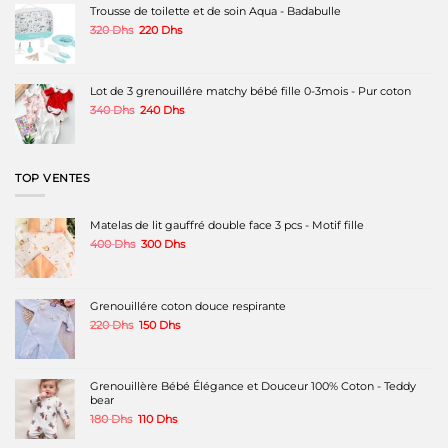
120 Dhs.
70 Dhs.
Trousse de toilette et de soin Aqua - Badabulle
du
produit
Le
Le
320
Dhs
220
Dhs
prix
prix
initial
actuel
était :
est :
320 Dhs.
220 Dhs.
Lot de 3 grenouillére matchy bébé fille 0-3mois - Pur coton
Le
Le
340
Dhs
240
Dhs
prix
prix
initial
actuel
était :
est :
340 Dhs.
240 Dhs.
TOP VENTES
Matelas de lit gauffré double face 3 pcs - Motif fille
Le
Le
400
Dhs
300
Dhs
prix
prix
initial
actuel
était :
est :
400 Dhs.
300 Dhs.
Grenouillére coton douce respirante
Le
Le
220
Dhs
150
Dhs
prix
prix
initial
actuel
était :
est :
220 Dhs.
150 Dhs.
Grenouillère Bébé Élégance et Douceur 100% Coton - Teddy
bear
Le
Le
180
Dhs
110
Dhs
prix
prix
initial
actuel