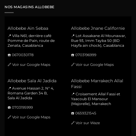
NOS MAGASINS ALLOBEBE
Allobebe Ain Sebaa
Allobebe Jnane Californie
📍 Villa N61, derrière café
📍 Lot Assakane Al Mounawar,
Pomme de Pain, route de
Rue 93, Imm Tayba 50 (BD
Zenata, Casablanca
Hayfa ain chock), Casablanca
☎️
0670030178
☎️
0703196999
🔗
Voir sur Google Maps
🔗
Voir sur Google Maps
Allobebe Sala Al Jadida
Allobebe Marrakech Allal
Fassi
📍 Avenue Hassan 2, N° 4,
Romana Garden 34 B,
📍 Croisement Allal Fassi et
Sala Al Jadida
Yaacoub El Mansour
(Majorelle), Marrakech
☎️
0703195999
☎️
0659321545
🔗
Voir sur Google Maps
🔗
Voir sur Waze