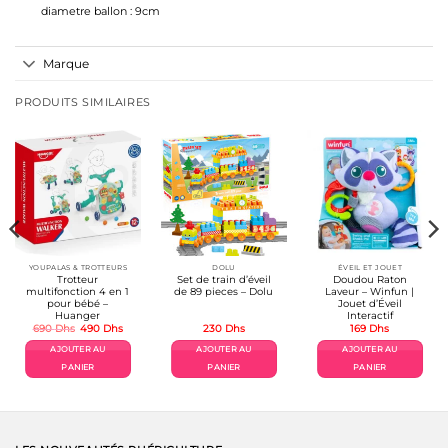
diametre ballon : 9cm
Marque
PRODUITS SIMILAIRES
YOUPALAS & TROTTEURS
DOLU
ÉVEIL ET JOUET
Trotteur
Set de train d’éveil
Doudou Raton
multifonction 4 en 1
de 89 pieces – Dolu
Laveur – Winfun |
pour bébé –
Jouet d’Éveil
Huanger
Interactif
Le
Le
690
Dhs
490
Dhs
230
Dhs
169
Dhs
prix
prix
el
initial
actuel
AJOUTER AU
AJOUTER AU
AJOUTER AU
était :
est :
Dhs.
690 Dhs.
490 Dhs.
PANIER
PANIER
PANIER