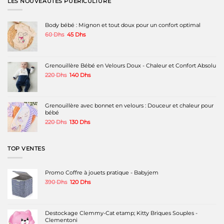
LES NOUVEAUTÉS PUÉRICULTURE
Body bébé : Mignon et tout doux pour un confort optimal
Le
Le
60
Dhs
45
Dhs
prix
prix
initial
actuel
était :
est :
60 Dhs.
45 Dhs.
Grenouillère Bébé en Velours Doux - Chaleur et Confort Absolu
Le
Le
220
Dhs
140
Dhs
prix
prix
initial
actuel
était :
est :
220 Dhs.
140 Dhs.
Grenouillère avec bonnet en velours : Douceur et chaleur pour
bébé
Le
Le
220
Dhs
130
Dhs
prix
prix
initial
actuel
était :
est :
TOP VENTES
220 Dhs.
130 Dhs.
Promo Coffre à jouets pratique - Babyjem
Le
Le
390
Dhs
120
Dhs
prix
prix
initial
actuel
était :
est :
390 Dhs.
120 Dhs.
Destockage Clemmy-Cat etamp; Kitty Briques Souples -
Clementoni