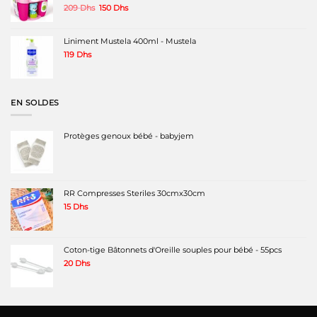
Le
Le
209
Dhs
150
Dhs
prix
prix
initial
actuel
était :
est :
Liniment Mustela 400ml - Mustela
209 Dhs.
150 Dhs.
119
Dhs
EN SOLDES
Protèges genoux bébé - babyjem
RR Compresses Steriles 30cmx30cm
15
Dhs
Coton-tige Bâtonnets d'Oreille souples pour bébé - 55pcs
20
Dhs