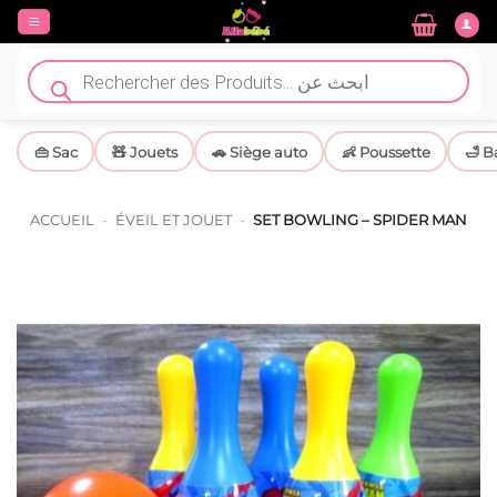
Passer
au
contenu
Recherche
de
produits
👜 Sac
🧸 Jouets
🚗 Siège auto
👶 Poussette
🛁 B
ACCUEIL
-
ÉVEIL ET JOUET
-
SET BOWLING – SPIDER MAN