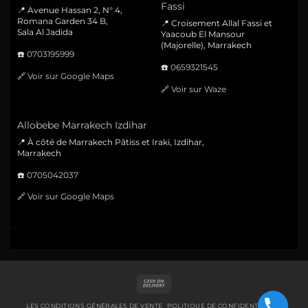
Fassi
📍 Avenue Hassan 2, N° 4,
Romana Garden 34 B,
📍 Croisement Allal Fassi et
Sala Al Jadida
Yaacoub El Mansour
(Majorelle), Marrakech
☎️
0703195999
☎️
0659321545
🔗
Voir sur Google Maps
🔗
Voir sur Waze
Allobebe Marrakech Izdihar
📍 À côté de Marrakech Pâtiss et Iraki, Izdihar,
Marrakech
☎️
0705042037
🔗
Voir sur Google Maps
Cash
On
Delivery
LES CONDITIONS GÉNÉRALES DE VENTE
POLITIQUE DE CONFIDENTIALITÉ