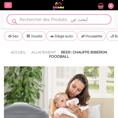
Passer
au
contenu
Recherche
de
produits
👜 Sac
🧸 Jouets
🚗 Siège auto
👶 Poussette
🛁 B
ACCUEIL
-
ALLAITEMENT
-
REER : CHAUFFE BIBERON
FOODBALL