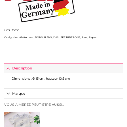
UGS :
33030
Catégories :
Allaitement
,
BONS PLANS
,
CHAUFFE BIBERONS
,
Reer
,
Repas
Description
Dimensions : Ø 15 cm, hauteur 10,5 cm
Marque
VOUS AIMEREZ PEUT-ÊTRE AUSSI…