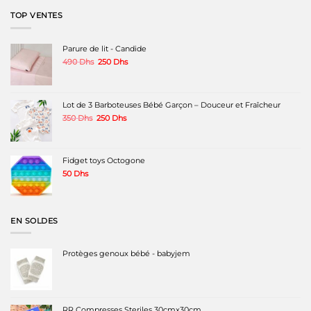
300 Dhs.
180 Dhs.
TOP VENTES
Parure de lit - Candide
Le
Le
490
Dhs
250
Dhs
prix
prix
initial
actuel
était :
est :
490 Dhs.
250 Dhs.
Lot de 3 Barboteuses Bébé Garçon – Douceur et Fraîcheur
Le
Le
350
Dhs
250
Dhs
prix
prix
initial
actuel
était :
est :
350 Dhs.
250 Dhs.
Fidget toys Octogone
50
Dhs
EN SOLDES
Protèges genoux bébé - babyjem
RR Compresses Steriles 30cmx30cm