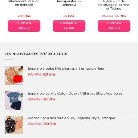
allaitement Passion
Récupérateur –
Nylon – Kit de
en dentelle
Bebekevi
Nettoyage Biberons
et Tétines
Le
Le
250
Dhs
85
Dhs
70
Dhs
35
Dhs
prix
prix
l
initial
actuel
CHOIX DES
AJOUTER AU
CHOIX DES
était :
est :
s.
70 Dhs.
35 Dhs.
OPTIONS
PANIER
OPTIONS
Ce
Ce
produit
produit
a
a
plusieurs
plusieurs
variations.
variations.
LES NOUVEAUTÉS PUÉRICULTURE
Les
Les
options
options
peuvent
peuvent
Ensemble bébé fille short-tshirt en coton fleuri
être
être
Le
Le
160
Dhs
120
Dhs
choisies
choisies
prix
prix
sur
sur
initial
actuel
la
la
était :
est :
page
page
160 Dhs.
120 Dhs.
Ensemble comfy Coton Doux : T-Shirt et Short Adorables
du
du
produit
produit
Le
Le
219
Dhs
120
Dhs
prix
prix
initial
actuel
était :
est :
219 Dhs.
120 Dhs.
Promo Sac à dos tout en un, Organisé, stylé, pratique
Le
Le
300
Dhs
180
Dhs
prix
prix
initial
actuel
était :
est :