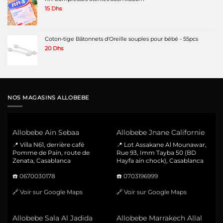
15
Dhs
Coton-tige Bâtonnets d'Oreille souples pour bébé - 55pcs
20
Dhs
NOS MAGASINS ALLOBEBE
Allobebe Ain Sebaa
Allobebe Jnane Californie
📍 Villa N61, derrière café
📍 Lot Assakane Al Mounawar,
Pomme de Pain, route de
Rue 93, Imm Tayba 50 (BD
Zenata, Casablanca
Hayfa ain chock), Casablanca
☎️
0670030178
☎️
0703196999
🔗
Voir sur Google Maps
🔗
Voir sur Google Maps
Allobebe Sala Al Jadida
Allobebe Marrakech Allal