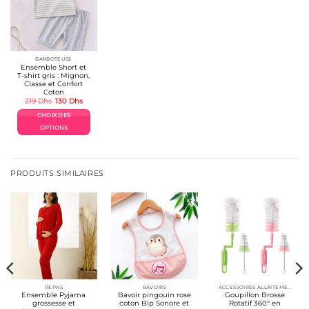
BARBOTEUSE
Ensemble Short et
T-shirt gris : Mignon,
Classe et Confort
Coton
Le
Le
219
Dhs
130
Dhs
prix
prix
initial
actuel
CHOIX DES
était :
est :
219 Dhs.
130 Dhs.
OPTIONS
Ce
produit
a
plusieurs
PRODUITS SIMILAIRES
variations.
Les
options
peuvent
être
choisies
sur
la
page
du
produit
REPAS
BAVOIRS
ACCESSOIRES ALLAITEMENT / REPAS
Ensemble Pyjama
Bavoir pingouin rose
Goupillon Brosse
grossesse et
coton Bip Sonore et
Rotatif 360° en