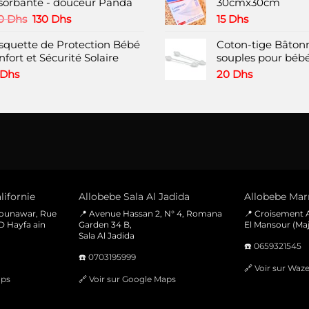
était :
est :
sorbante - douceur Panda
30cmx30cm
30 Dhs.
15 Dhs.
Le
Le
0
Dhs
130
Dhs
15
Dhs
prix
prix
squette de Protection Bébé
initial
actuel
Coton-tige Bâtonn
fort et Sécurité Solaire
était :
est :
souples pour bébé
220 Dhs.
130 Dhs.
Dhs
20
Dhs
lifornie
Allobebe Sala Al Jadida
Allobebe Marr
Mounawar, Rue
📍 Avenue Hassan 2, N° 4, Romana
📍 Croisement A
D Hayfa ain
Garden 34 B,
El Mansour (Maj
Sala Al Jadida
☎️
0659321545
☎️
0703195999
🔗
Voir sur Waz
aps
🔗
Voir sur Google Maps