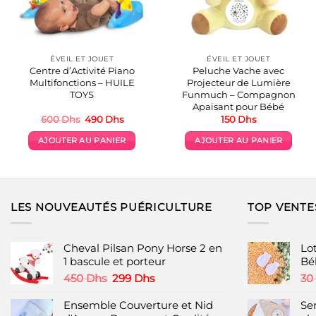
ÉVEIL ET JOUET
ÉVEIL ET JOUET
Centre d’Activité Piano
Peluche Vache avec
Multifonctions – HUILE
Projecteur de Lumière
TOYS
Funmuch – Compagnon
Apaisant pour Bébé
Le
Le
600
Dhs
490
Dhs
150
Dhs
prix
prix
initial
actuel
AJOUTER AU PANIER
AJOUTER AU PANIER
était :
est :
600 Dhs.
490 Dhs.
LES NOUVEAUTÉS PUÉRICULTURE
TOP VENTE
Cheval Pilsan Pony Horse 2 en
Lo
1 bascule et porteur
Bé
Le
Le
450
Dhs
299
Dhs
30
prix
prix
initial
actuel
Ensemble Couverture et Nid
Se