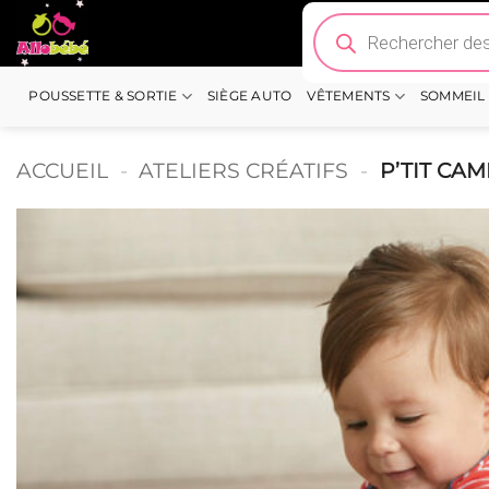
Passer
Recherche
de
au
produits
contenu
POUSSETTE & SORTIE
SIÈGE AUTO
VÊTEMENTS
SOMMEIL
ACCUEIL
-
ATELIERS CRÉATIFS
-
P’TIT CA