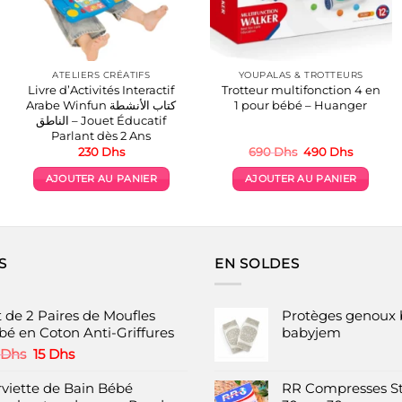
ATELIERS CRÉATIFS
YOUPALAS & TROTTEURS
Livre d’Activités Interactif
Trotteur multifonction 4 en
Arabe Winfun كتاب الأنشطة
1 pour bébé – Huanger
الناطق – Jouet Éducatif
Parlant dès 2 Ans
Le
Le
230
Dhs
690
Dhs
490
Dhs
prix
prix
initial
actuel
AJOUTER AU PANIER
AJOUTER AU PANIER
était :
est :
690 Dhs.
490 Dhs
S
EN SOLDES
t de 2 Paires de Moufles
Protèges genoux 
bé en Coton Anti-Griffures
babyjem
Le
Le
Dhs
15
Dhs
prix
prix
initial
actuel
rviette de Bain Bébé
RR Compresses St