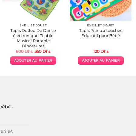
ÉVEIL ET JOUET
ÉVEIL ET JOUET
Tapis De Jeu De Danse
Tapis Piano à touches
électronique Pliable
Éducatif pour Bébé
Musical Portable
Dinosaures
Le
Le
600
Dhs
350
Dhs
120
Dhs
prix
prix
initial
actuel
AJOUTER AU PANIER
AJOUTER AU PANIER
était :
est :
.
600 Dhs.
350 Dhs.
bébé -
eriles