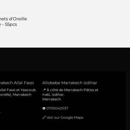
ets d'Oreille
 - 55pcs
akech Allal Fassi
Allobebe Marrakech Izdihar
llal Fassi et Yaacoub
📍 À côté de Marrakech Pâtiss et
orelle), Marrakech
Iraki, Izdihar,
Marrakech
☎️
0705042037
e
🔗
Voir sur Google Maps