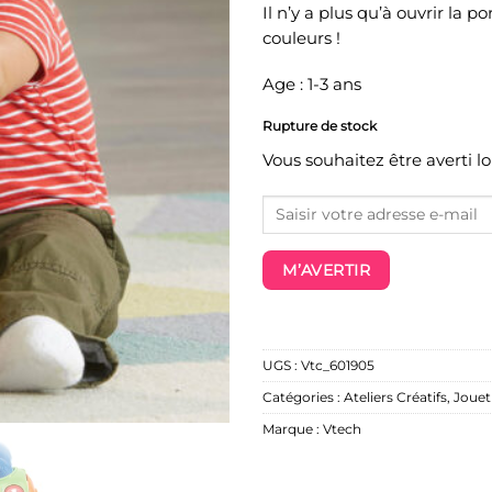
Il n’y a plus qu’à ouvrir la
couleurs !
Age : 1-3 ans
Rupture de stock
Vous souhaitez être averti l
M’AVERTIR
UGS :
Vtc_601905
Catégories :
Ateliers Créatifs
,
Jouet
Marque :
Vtech