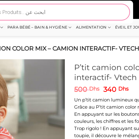
PARA BÉBÉ – BAIN & HYGIÈNE
ALIMENTATION
ÉVEIL ET J
MION COLOR MIX – CAMION INTERACTIF- VTECH
P’tit camion col
interactif- Vtech
Le
Le
500
340
Dhs
Dhs
prix
pri
Un p’tit camion lumineux qu
initial
act
Grâce au P’tit camion color
était :
est 
En appuyant sur les boutons 
500 Dhs.
34
couleurs, les chiffres et les 
Trop rigolo ! En appuyant sur
toupie, il découvre le mélan