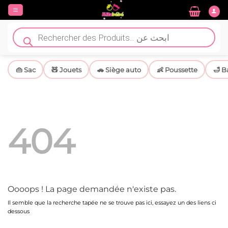
Passer
au
contenu
Recherche
de
produits
👜 Sac
🧸 Jouets
🚗 Siège auto
👶 Poussette
🛁 B
404
Oooops ! La page demandée n'existe pas.
Il semble que la recherche tapée ne se trouve pas ici, essayez un des liens ci
dessous