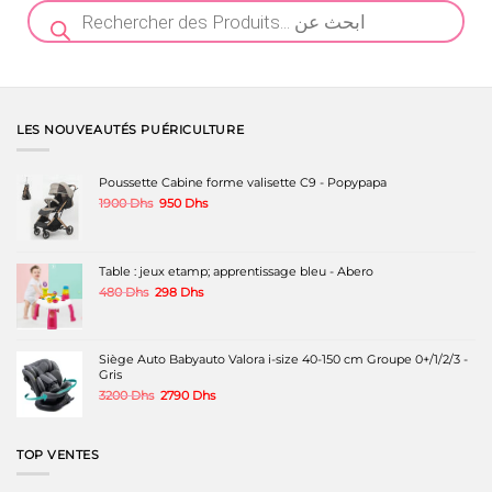
Recherche
de
produits
LES NOUVEAUTÉS PUÉRICULTURE
Poussette Cabine forme valisette C9 - Popypapa
Le
Le
1900
Dhs
950
Dhs
prix
prix
initial
actuel
était :
est :
1900 Dhs.
950 Dhs.
Table : jeux etamp; apprentissage bleu - Abero
Le
Le
480
Dhs
298
Dhs
prix
prix
initial
actuel
était :
est :
480 Dhs.
298 Dhs.
Siège Auto Babyauto Valora i-size 40-150 cm Groupe 0+/1/2/3 -
Gris
Le
Le
3200
Dhs
2790
Dhs
prix
prix
initial
actuel
était :
est :
TOP VENTES
3200 Dhs.
2790 Dhs.