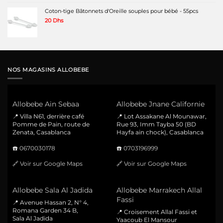
Coton-tige Bâtonnets d'Oreille souples pour bébé - 55pcs
20
Dhs
NOS MAGASINS ALLOBEBE
Allobebe Ain Sebaa
Allobebe Jnane Californie
📍 Villa N61, derrière café
📍 Lot Assakane Al Mounawar,
Pomme de Pain, route de
Rue 93, Imm Tayba 50 (BD
Zenata, Casablanca
Hayfa ain chock), Casablanca
☎️
0670030178
☎️
0703196999
🔗
Voir sur Google Maps
🔗
Voir sur Google Maps
Allobebe Sala Al Jadida
Allobebe Marrakech Allal
Fassi
📍 Avenue Hassan 2, N° 4,
Romana Garden 34 B,
📍 Croisement Allal Fassi et
Sala Al Jadida
Yaacoub El Mansour