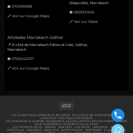
(Majorelle), Marrakech
☎️
0703195999
☎️
0659321545
🔗
Voir sur Google Maps
🔗
Voir sur Waze
Allobebe Marrakech Izdihar
📍 À côté de Marrakech Pâtiss et Iraki, Izdihar,
Marrakech
☎️
0705042037
🔗
Voir sur Google Maps
Cash
On
Delivery
LES CONDITIONS GÉNÉRALES DE VENTE
POLITIQUE DE CONFIDENTIALITÉ
LIVRAISON
POLITIQUE D’ÉCHANGE
LES MAGASINS ALLOBEBE CASABLANCA, SALA AL JADIDA ( RÉGION RABAT TEMARA
SALÉ) MARRAKECH IZDIHAR ET ALLAL FASSI
QUI SOMMES NOUS
BAMBO
BABYBIO
COZYMUM
LANSINOH
ABENA
CENTIFOLIA
KIKKABOO
BABYJEM
AVENT-PHILIPS
INTERBABY
GILBERT
BIBS