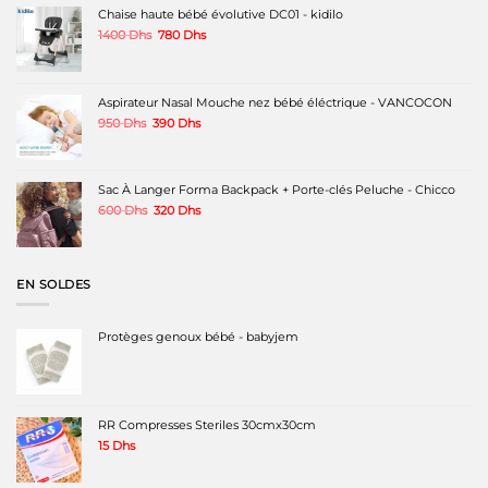
Chaise haute bébé évolutive DC01 - kidilo
Le
Le
1400
Dhs
780
Dhs
prix
prix
initial
actuel
était :
est :
1400 Dhs.
780 Dhs.
Aspirateur Nasal Mouche nez bébé éléctrique - VANCOCON
Le
Le
950
Dhs
390
Dhs
prix
prix
initial
actuel
était :
est :
950 Dhs.
390 Dhs.
Sac À Langer Forma Backpack + Porte-clés Peluche - Chicco
Le
Le
600
Dhs
320
Dhs
prix
prix
initial
actuel
était :
est :
600 Dhs.
320 Dhs.
EN SOLDES
Protèges genoux bébé - babyjem
RR Compresses Steriles 30cmx30cm
15
Dhs