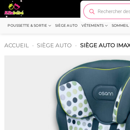
Passer
Recherche
de
au
produits
contenu
POUSSETTE & SORTIE
SIÈGE AUTO
VÊTEMENTS
SOMMEIL
ACCUEIL
-
SIÈGE AUTO
-
SIÈGE AUTO IMAX