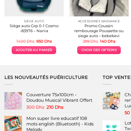
page
page
du
du
produit
produit
SIÈGE AUTO
ACCESSOIRES NAISSANCE
Siège auto Grp 0-1 Cosmo
Promo Coussin
-83976 – Nania
rembourage Poussette ou
siege auto – bebekevi
Le
Le
Le
Le
1400
Dhs
950
Dhs
299
Dhs
140
Dhs
prix
prix
prix
prix
initial
actuel
initial
actuel
AJOUTER AU PANIER
CHOIX DES OPTIONS
était :
est :
était :
est :
1400 Dhs.
950 Dhs.
299 Dhs.
140 Dhs.
Ce
produit
a
plusieurs
LES NOUVEAUTÉS PUÉRICULTURE
TOP VENTE
variations.
Les
options
Couverture 75x100cm -
Ch
peuvent
Doudou Musical Vibrant Offert
re
Lu
être
Le
Le
300
Dhs
210
Dhs
choisies
prix
prix
50
initial
actuel
Mon super livre educatif 108
sur
Lot
était :
est :
mots english (Bluetooth) - Kids
la
Tw
300 Dhs.
210 Dhs.
Melody
page