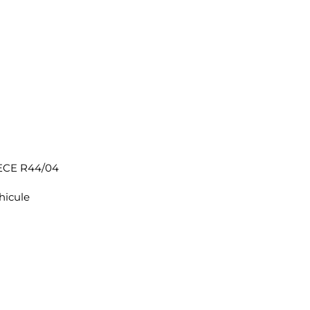
e ECE R44/04
éhicule