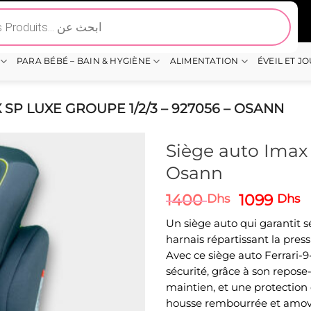
PARA BÉBÉ – BAIN & HYGIÈNE
ALIMENTATION
ÉVEIL ET J
 SP LUXE GROUPE 1/2/3 – 927056 – OSANN
Siège auto Imax 
Osann
Le
L
1400
1099
Dhs
Dhs
prix
p
Un siège auto qui garantit s
initial
a
harnais répartissant la press
était :
e
Avec ce siège auto Ferrari-9
1400 Dhs
1
sécurité, grâce à son repose
maintien, et une protection 
housse rembourrée et amovib