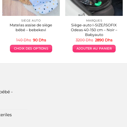
SIÈGE AUTO
MARQUES
Matelas assise de siège
Siège-auto I-SIZE/ISOFIX
bébé – bebekevi
Odeas 40-150 cm – Noir –
Babyauto
Le
Le
Le
Le
140
Dhs
90
Dhs
3200
Dhs
2890
Dhs
prix
prix
prix
prix
initial
actuel
initial
actuel
CHOIX DES OPTIONS
AJOUTER AU PANIER
était :
est :
était :
est :
s.
140 Dhs.
90 Dhs.
3200 Dhs.
2890 Dh
Ce
produit
a
plusieurs
variations.
Les
options
bébé -
peuvent
être
choisies
eriles
sur
la
page