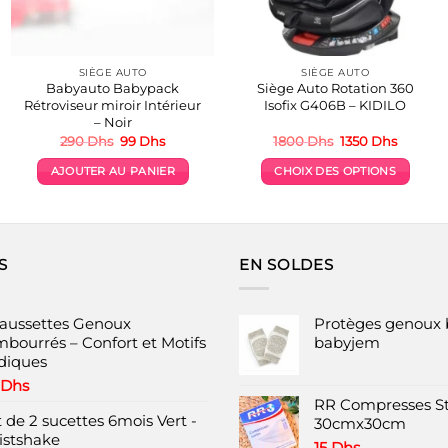
SIÈGE AUTO
SIÈGE AUTO
Babyauto Babypack
Siège Auto Rotation 360
Rétroviseur miroir Intérieur
Isofix G406B – KIDILO
– Noir
Le
Le
Le
Le
290
Dhs
99
Dhs
1800
Dhs
1350
Dhs
prix
prix
prix
prix
initial
actuel
initial
actuel
AJOUTER AU PANIER
CHOIX DES OPTIONS
était :
est :
était :
est :
290 Dhs.
99 Dhs.
1800 Dhs.
1350 Dh
Ce
produit
a
plusieurs
S
EN SOLDES
variations.
Les
options
aussettes Genoux
Protèges genoux 
peuvent
mbourrés – Confort et Motifs
babyjem
diques
être
choisies
Dhs
RR Compresses St
sur
 de 2 sucettes 6mois Vert -
30cmx30cm
la
istshake
page
15
Dhs