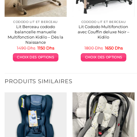
CODODO LIT ET BERCEAU
CODODO LIT ET BERCEAU
Lit Berceau cododo
Lit Cododo Multifonction
balancelle manuelle
avec Couffin deluxe Noir –
Multifonction Kidilo – Dès la
Kidilo
Naissance
Le
Le
Le
Le
1490
Dhs
1150
Dhs
1800
Dhs
1650
Dhs
prix
prix
prix
prix
initial
actuel
initial
actuel
CHOIX DES OPTIONS
CHOIX DES OPTIONS
était :
est :
était :
est :
1490 Dhs.
1150 Dhs.
1800 Dhs.
1650 Dh
Ce
Ce
produit
produit
a
a
PRODUITS SIMILAIRES
plusieurs
plusieurs
variations.
variations.
Les
Les
options
options
peuvent
peuvent
être
être
choisies
choisies
sur
sur
la
la