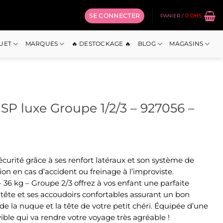
SE CONNECTER
PANIER /
0
DHS
OUET
MARQUES
🔥 DESTOCKAGE 🔥
BLOG
MAGASINS
SP luxe Groupe 1/2/3 – 927056 –
e
rix
écurité grâce à ses renfort latéraux et son système de
ctuel
ion en cas d’accident ou freinage à l’improviste.
st :
- 36 kg – Groupe 2/3 offrez à vos enfant une parfaite
.
099 Dhs.
-tête et ses accoudoirs confortables assurant un bon
de la nuque et la tête de votre petit chéri. Équipée d’une
le qui va rendre votre voyage très agréable !