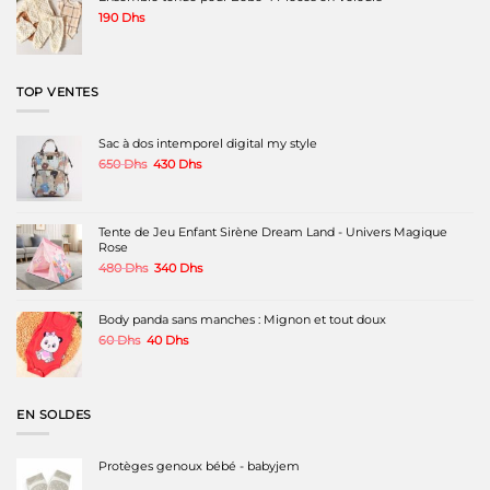
190
Dhs
TOP VENTES
Sac à dos intemporel digital my style
Le
Le
650
Dhs
430
Dhs
prix
prix
initial
actuel
était :
est :
650 Dhs.
430 Dhs.
Tente de Jeu Enfant Sirène Dream Land - Univers Magique
Rose
Le
Le
480
Dhs
340
Dhs
prix
prix
initial
actuel
était :
est :
Body panda sans manches : Mignon et tout doux
480 Dhs.
340 Dhs.
Le
Le
60
Dhs
40
Dhs
prix
prix
initial
actuel
était :
est :
60 Dhs.
40 Dhs.
EN SOLDES
Protèges genoux bébé - babyjem