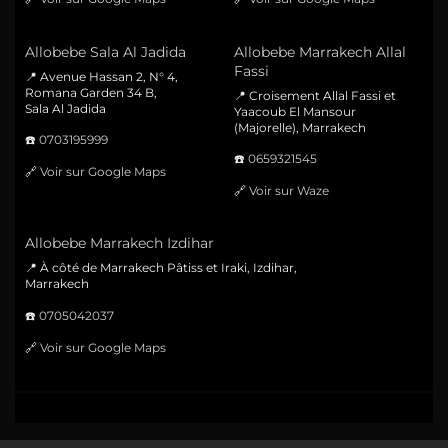
Allobebe Sala Al Jadida
Allobebe Marrakech Allal
Fassi
📍 Avenue Hassan 2, N° 4,
Romana Garden 34 B,
📍 Croisement Allal Fassi et
Sala Al Jadida
Yaacoub El Mansour
(Majorelle), Marrakech
☎️
0703195999
☎️
0659321545
🔗
Voir sur Google Maps
🔗
Voir sur Waze
Allobebe Marrakech Izdihar
📍 À côté de Marrakech Pâtiss et Iraki, Izdihar,
Marrakech
☎️
0705042037
🔗
Voir sur Google Maps