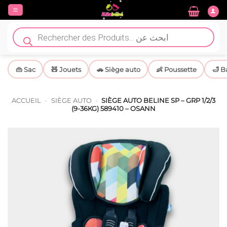
Passer
au
contenu
Recherche
de
produits
👜 Sac
🧸 Jouets
🚗 Siège auto
👶 Poussette
🛁 B
ACCUEIL
-
SIÈGE AUTO
-
SIÈGE AUTO BELINE SP – GRP 1/2/3
(9-36KG) 589410 – OSANN