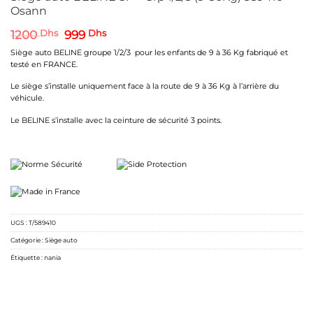
Osann
Le
Le
1200
Dhs
999
Dhs
prix
prix
Siège auto BELINE groupe 1/2/3 pour les enfants de 9 à 36 Kg fabriqué et
initial
actuel
testé en FRANCE.
était :
est :
1200 Dhs.
999 Dhs.
Le siège s’installe uniquement face à la route de 9 à 36 Kg à l’arrière du
véhicule.
Le BELINE s’installe avec la ceinture de sécurité 3 points.
UGS :
T/589410
Catégorie :
Siège auto
Étiquette :
nania