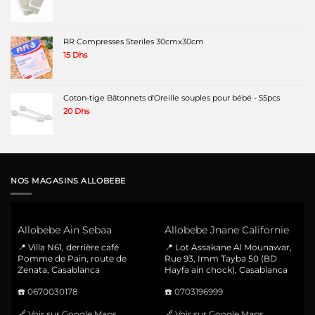
RR Compresses Steriles 30cmx30cm
15
Dhs
Coton-tige Bâtonnets d'Oreille souples pour bébé - 55pcs
20
Dhs
NOS MAGASINS ALLOBEBE
Allobebe Ain Sebaa
Allobebe Jnane Californie
📍 Villa N61, derrière café
📍 Lot Assakane Al Mounawar,
Pomme de Pain, route de
Rue 93, Imm Tayba 50 (BD
Zenata, Casablanca
Hayfa ain chock), Casablanca
☎️
0670030178
☎️
0703196999
🔗
Voir sur Google Maps
🔗
Voir sur Google Maps