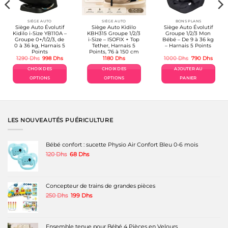
SIÈGE AUTO
SIÈGE AUTO
BONS PLANS
Siège Auto Évolutif
Siège Auto Kidilo
Siège Auto Évolutif
Kidilo i-Size YB110A –
KBH315 Groupe 1/2/3
Groupe 1/2/3 Mon
Groupe 0+/1/2/3, de
i-Size – ISOFIX + Top
Bébé – De 9 à 36 kg
0 à 36 kg, Harnais 5
Tether, Harnais 5
– Harnais 5 Points
Points
Points, 76 à 150 cm
Le
Le
Le
Le
1290
Dhs
998
Dhs
1180
Dhs
1000
Dhs
790
Dhs
prix
prix
prix
prix
l
initial
actuel
initial
actue
CHOIX DES
CHOIX DES
AJOUTER AU
était :
est :
était :
est :
s.
1290 Dhs.
998 Dhs.
1000 Dhs.
790 D
OPTIONS
OPTIONS
PANIER
Ce
Ce
produit
produit
a
a
plusieurs
plusieurs
variations.
variations.
LES NOUVEAUTÉS PUÉRICULTURE
Les
Les
options
options
peuvent
peuvent
Bébé confort : sucette Physio Air Confort Bleu 0-6 mois
être
être
Le
Le
120
Dhs
68
Dhs
choisies
choisies
prix
prix
sur
sur
initial
actuel
la
la
était :
est :
page
page
120 Dhs.
68 Dhs.
Concepteur de trains de grandes pièces
du
du
produit
produit
Le
Le
250
Dhs
199
Dhs
prix
prix
initial
actuel
était :
est :
250 Dhs.
199 Dhs.
Ensemble tenue pour Bébé 4 Pièces en Velours