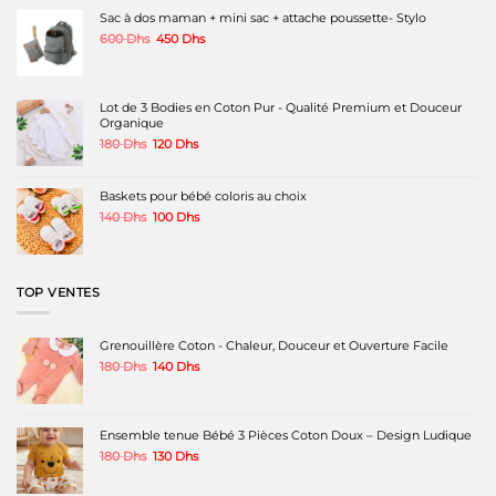
peuvent
Sac à dos maman + mini sac + attache poussette- Stylo
être
Le
Le
600
Dhs
450
Dhs
choisies
prix
prix
sur
initial
actuel
la
était :
est :
page
600 Dhs.
450 Dhs.
Lot de 3 Bodies en Coton Pur - Qualité Premium et Douceur
du
Organique
produit
Le
Le
180
Dhs
120
Dhs
prix
prix
initial
actuel
était :
est :
Baskets pour bébé coloris au choix
180 Dhs.
120 Dhs.
Le
Le
140
Dhs
100
Dhs
prix
prix
initial
actuel
était :
est :
140 Dhs.
100 Dhs.
TOP VENTES
Grenouillère Coton - Chaleur, Douceur et Ouverture Facile
Le
Le
180
Dhs
140
Dhs
prix
prix
initial
actuel
était :
est :
180 Dhs.
140 Dhs.
Ensemble tenue Bébé 3 Pièces Coton Doux – Design Ludique
Le
Le
180
Dhs
130
Dhs
prix
prix
initial
actuel