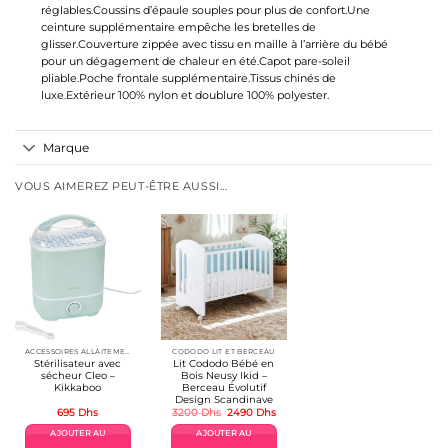
réglables.Coussins d’épaule souples pour plus de confort.Une
ceinture supplémentaire empêche les bretelles de
glisser.Couverture zippée avec tissu en maille à l’arrière du bébé
pour un dégagement de chaleur en été.Capot pare-soleil
pliable.Poche frontale supplémentaire.Tissus chinés de
luxe.Extérieur 100% nylon et doublure 100% polyester.
Marque
VOUS AIMEREZ PEUT-ÊTRE AUSSI…
ACCESSOIRES ALLAITEMENT / REPAS
CODODO LIT ET BERCEAU
Stérilisateur avec
Lit Cododo Bébé en
sécheur Cleo –
Bois Neusy Ikid –
Kikkaboo
Berceau Évolutif
Design Scandinave
Le
Le
695
Dhs
3200
Dhs
2490
Dhs
prix
prix
initial
actuel
AJOUTER AU
AJOUTER AU
était :
est :
3200 Dhs.
2490 Dhs.