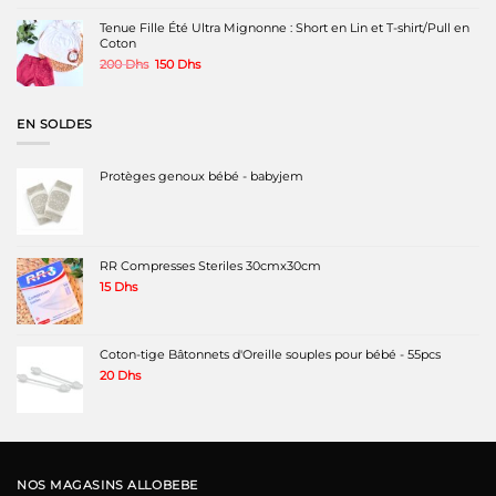
était :
est :
180 Dhs.
130 Dhs.
Tenue Fille Été Ultra Mignonne : Short en Lin et T-shirt/Pull en
Coton
Le
Le
200
Dhs
150
Dhs
prix
prix
initial
actuel
était :
est :
EN SOLDES
200 Dhs.
150 Dhs.
Protèges genoux bébé - babyjem
RR Compresses Steriles 30cmx30cm
15
Dhs
Coton-tige Bâtonnets d'Oreille souples pour bébé - 55pcs
20
Dhs
NOS MAGASINS ALLOBEBE