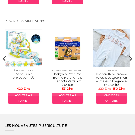
PANIER
PANIER
PRODUITS SIMILAIRES
ÉVEIL ET JOUET
ACCESSOIRES ALLAITEMENT / REPAS
CANDIDE
Piano Tapis
Babybio Petit Pot
Grenouillère Brodée
projection R/C
Bonne Nuit Panais
Velours et Coton Pur
Haricots Verts Riz
– Chaleur, Élégance
2x200g
et Qualité
Le
Le
420
Dhs
55
Dhs
220
Dhs
150
Dhs
prix
prix
el
initial
actuel
AJOUTER AU
AJOUTER AU
CHOIX DES
était :
est :
hs.
220 Dhs.
150 Dh
PANIER
PANIER
OPTIONS
Ce
produit
a
plusieurs
variations.
LES NOUVEAUTÉS PUÉRICULTURE
Les
options