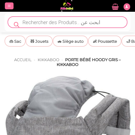
Passer
au
contenu
Recherche
de
produits
👜 Sac
🧸 Jouets
🚗 Siège auto
👶 Poussette
🛁 B
ACCUEIL
-
KIKKABOO
-
PORTE BÉBÉ HOODY GRIS –
KIKKABOO