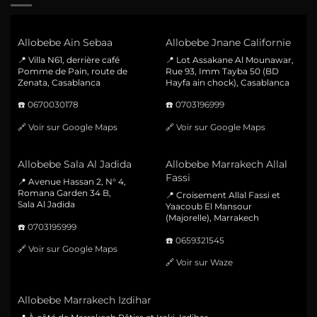
Allobebe Ain Sebaa
Allobebe Jnane Californie
📍 Villa N61, derrière café
📍 Lot Assakane Al Mounawar,
Pomme de Pain, route de
Rue 93, Imm Tayba 50 (BD
Zenata, Casablanca
Hayfa ain chock), Casablanca
☎️
0670030178
☎️
0703196999
🔗
Voir sur Google Maps
🔗
Voir sur Google Maps
Allobebe Sala Al Jadida
Allobebe Marrakech Allal
Fassi
📍 Avenue Hassan 2, N° 4,
Romana Garden 34 B,
📍 Croisement Allal Fassi et
Sala Al Jadida
Yaacoub El Mansour
(Majorelle), Marrakech
☎️
0703195999
☎️
0659321545
🔗
Voir sur Google Maps
🔗
Voir sur Waze
Allobebe Marrakech Izdihar