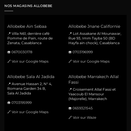
NOS MAGASINS ALLOBEBE
Allobebe Ain Sebaa
Allobebe Jnane Californie
📍 Villa N61, derrière café
📍 Lot Assakane Al Mounawar,
Pomme de Pain, route de
Rue 93, Imm Tayba 50 (BD
Zenata, Casablanca
Hayfa ain chock), Casablanca
☎️
0670030178
☎️
0703196999
🔗
Voir sur Google Maps
🔗
Voir sur Google Maps
Allobebe Sala Al Jadida
Allobebe Marrakech Allal
Fassi
📍 Avenue Hassan 2, N° 4,
Romana Garden 34 B,
📍 Croisement Allal Fassi et
Sala Al Jadida
Yaacoub El Mansour
(Majorelle), Marrakech
☎️
0703195999
☎️
0659321545
🔗
Voir sur Google Maps
🔗
Voir sur Waze