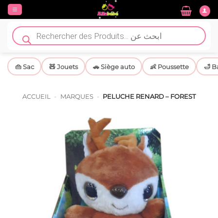
Passer
au
contenu
Recherche
de
produits
👜 Sac
🧸 Jouets
🚗 Siège auto
👶 Poussette
🛁 B
ACCUEIL
-
MARQUES
-
PELUCHE RENARD – FOREST