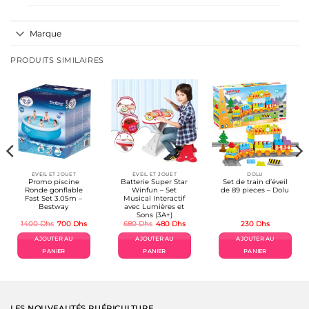
Marque
PRODUITS SIMILAIRES
ÉVEIL ET JOUET
ÉVEIL ET JOUET
DOLU
Promo piscine
Batterie Super Star
Set de train d’éveil
Ronde gonflable
Winfun – Set
de 89 pieces – Dolu
Fast Set 3.05m –
Musical Interactif
Bestway
avec Lumières et
Sons (3A+)
Le
Le
Le
Le
1400
Dhs
700
Dhs
680
Dhs
480
Dhs
230
Dhs
prix
prix
prix
prix
el
initial
actuel
initial
actuel
AJOUTER AU
AJOUTER AU
AJOUTER AU
était :
est :
était :
est :
Dhs.
1400 Dhs.
700 Dhs.
680 Dhs.
480 Dhs.
PANIER
PANIER
PANIER
LES NOUVEAUTÉS PUÉRICULTURE