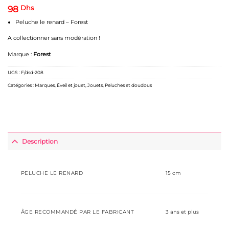
98
Dhs
Peluche le renard – Forest
A collectionner sans modération !
Marque :
Forest
UGS :
F/dsd-208
Catégories :
Marques
,
Éveil et jouet
,
Jouets
,
Peluches et doudous
Description
PELUCHE LE RENARD
15 cm
ÂGE RECOMMANDÉ PAR LE FABRICANT
‎3 ans et plus