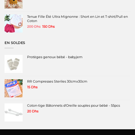
prix
prix
initial
actuel
était :
est :
180 Dhs.
130 Dhs.
Tenue Fille Été Ultra Mignonne : Short en Lin et T-shirt/Pull en
Coton
Le
Le
200
Dhs
150
Dhs
prix
prix
initial
actuel
était :
est :
EN SOLDES
200 Dhs.
150 Dhs.
Protèges genoux bébé - babyjem
RR Compresses Steriles 30cmx30cm
15
Dhs
Coton-tige Bâtonnets d'Oreille souples pour bébé - 55pcs
20
Dhs