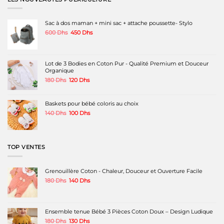
Sac à dos maman + mini sac + attache poussette- Stylo
Le
Le
600
Dhs
450
Dhs
prix
prix
initial
actuel
était :
est :
600 Dhs.
450 Dhs.
Lot de 3 Bodies en Coton Pur - Qualité Premium et Douceur
Organique
Le
Le
180
Dhs
120
Dhs
prix
prix
initial
actuel
était :
est :
Baskets pour bébé coloris au choix
180 Dhs.
120 Dhs.
Le
Le
140
Dhs
100
Dhs
prix
prix
initial
actuel
était :
est :
140 Dhs.
100 Dhs.
TOP VENTES
Grenouillère Coton - Chaleur, Douceur et Ouverture Facile
Le
Le
180
Dhs
140
Dhs
prix
prix
initial
actuel
était :
est :
180 Dhs.
140 Dhs.
Ensemble tenue Bébé 3 Pièces Coton Doux – Design Ludique
Le
Le
180
Dhs
130
Dhs