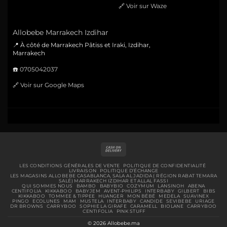
🔗
Voir sur Waze
Allobebe Marrakech Izdihar
📍 À côté de Marrakech Pâtiss et Iraki, Izdihar,
Marrakech
☎️
0705042037
🔗
Voir sur Google Maps
Cash
On
Delivery
LES CONDITIONS GÉNÉRALES DE VENTE
POLITIQUE DE CONFIDENTIALITÉ
LIVRAISON
POLITIQUE D’ÉCHANGE
LES MAGASINS ALLOBEBE CASABLANCA, SALA AL JADIDA ( RÉGION RABAT TEMARA
SALÉ) MARRAKECH IZDIHAR ET ALLAL FASSI
QUI SOMMES NOUS
BAMBO
BABYBIO
COZYMUM
LANSINOH
ABENA
CENTIFOLIA
KIKKABOO
BABYJEM
AVENT-PHILIPS
INTERBABY
GILBERT
BIBS
KIKKABOO
TOMMEE & TIPPEE
HUANGER
MON BÉBÉ
MEDELA
SUAVINEX
PINGO
ECOLUNES
MAM
MUSTELA
INTERBABY
CANDIDE
SEVIBEBE
URIAGE
DR BROWNS
CARRYBOO
SOPHIE LA GIRAFE
CARAMELL
BIOLANE
CARRYBOO
CENTIFOLIA
PINK STUFF
© 2026 Allobebe.ma