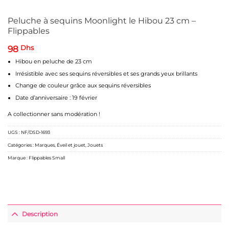
Peluche à sequins Moonlight le Hibou 23 cm –
Flippables
98
Dhs
Hibou en peluche de 23 cm
Irrésistible avec ses sequins réversibles et ses grands yeux brillants
Change de couleur grâce aux sequins réversibles
Date d’anniversaire : 19 février
A collectionner sans modération !
UGS :
NF/DSD-1693
Catégories :
Marques
,
Éveil et jouet
,
Jouets
Marque :
Flippables Small
Description