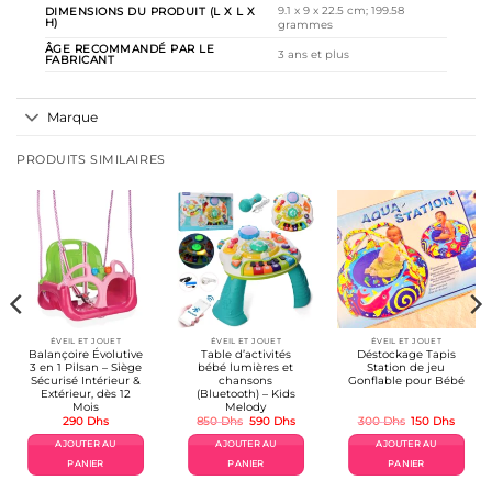
‎9.1 x 9 x 22.5 cm; 199.58
DIMENSIONS DU PRODUIT (L X L X
H)
grammes
ÂGE RECOMMANDÉ PAR LE
‎3 ans et plus
FABRICANT
Marque
PRODUITS SIMILAIRES
ÉVEIL ET JOUET
ÉVEIL ET JOUET
ÉVEIL ET JOUET
Balançoire Évolutive
Table d’activités
Déstockage Tapis
3 en 1 Pilsan – Siège
bébé lumières et
Station de jeu
Sécurisé Intérieur &
chansons
Gonflable pour Bébé
Extérieur, dès 12
(Bluetooth) – Kids
Mois
Melody
Le
Le
Le
Le
290
Dhs
850
Dhs
590
Dhs
300
Dhs
150
Dhs
prix
prix
prix
prix
uel
initial
actuel
initial
actuel
AJOUTER AU
AJOUTER AU
AJOUTER AU
était :
est :
était :
est :
 Dhs.
850 Dhs.
590 Dhs.
300 Dhs.
150 Dh
PANIER
PANIER
PANIER