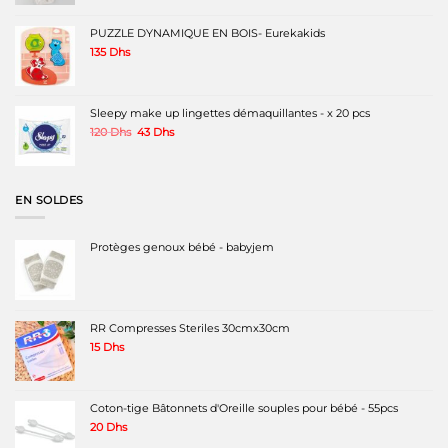
PUZZLE DYNAMIQUE EN BOIS- Eurekakids
135
Dhs
Sleepy make up lingettes démaquillantes - x 20 pcs
Le
Le
120
Dhs
43
Dhs
prix
prix
initial
actuel
était :
est :
120 Dhs.
43 Dhs.
EN SOLDES
Protèges genoux bébé - babyjem
RR Compresses Steriles 30cmx30cm
15
Dhs
Coton-tige Bâtonnets d'Oreille souples pour bébé - 55pcs
20
Dhs