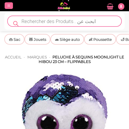
Passer
au
contenu
Recherche
de
produits
👜 Sac
🧸 Jouets
🚗 Siège auto
👶 Poussette
🛁 B
ACCUEIL
-
MARQUES
-
PELUCHE À SEQUINS MOONLIGHT LE
HIBOU 23 CM – FLIPPABLES