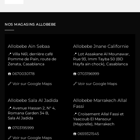
NOS MAGASINS ALLOBEBE
Allobebe Ain Sebaa
Allobebe Jnane Californie
📍 Villa N61, derrière café
📍 Lot Assakane Al Mounawar,
Pomme de Pain, route de
Rue 93, Imm Tayba 50 (BD
Zenata, Casablanca
Hayfa ain chock), Casablanca
☎️
0670030178
☎️
0703196999
🔗
Voir sur Google Maps
🔗
Voir sur Google Maps
Allobebe Sala Al Jadida
Allobebe Marrakech Allal
Fassi
📍 Avenue Hassan 2, N° 4,
Romana Garden 34 B,
📍 Croisement Allal Fassi et
Sala Al Jadida
Yaacoub El Mansour
(Majorelle), Marrakech
☎️
0703195999
☎️
0659321545
🔗
Voir sur Google Maps