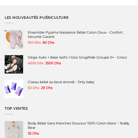
LES NOUVEAUTÉS PUÉRICULTURE
Ensemble Pyjama Naissance Bébé Coton Doux - Confort ;
Sécurité Garanti
Le
Le
160
Dhs
80
Dhs
prix
prix
initial
actuel
était :
est :
Siège Auto + Base Isofix I-Size SnugRide Groupe 0+ - Graco
160 Dhs.
80 Dhs.
Le
Le
4500
Dhs
3500
Dhs
prix
prix
initial
actuel
était :
est :
4500 Dhs.
3500 Dhs.
Ciseau bébé au bout arrondi - Only baby
Le
Le
50
Dhs
29
Dhs
prix
prix
initial
actuel
était :
est :
50 Dhs.
29 Dhs.
TOP VENTES
Body Bébé Sans Manches Douceur 100% Coton blanc - Teddy
Bear
35
Dhs