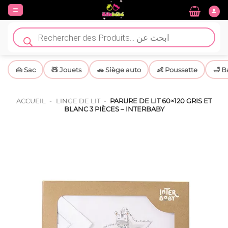
Passer
au
contenu
Recherche
de
produits
👜 Sac
🧸 Jouets
🚗 Siège auto
👶 Poussette
🛁 B
ACCUEIL
-
LINGE DE LIT
-
PARURE DE LIT 60×120 GRIS ET
BLANC 3 PIÈCES – INTERBABY