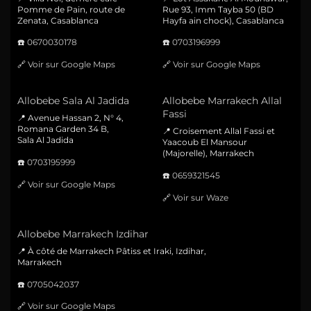
Pomme de Pain, route de
Rue 93, Imm Tayba 50 (BD
Zenata, Casablanca
Hayfa ain chock), Casablanca
☎️
0670030178
☎️
0703196999
🔗
Voir sur Google Maps
🔗
Voir sur Google Maps
Allobebe Sala Al Jadida
Allobebe Marrakech Allal
Fassi
📍 Avenue Hassan 2, N° 4,
Romana Garden 34 B,
📍 Croisement Allal Fassi et
Sala Al Jadida
Yaacoub El Mansour
(Majorelle), Marrakech
☎️
0703195999
☎️
0659321545
🔗
Voir sur Google Maps
🔗
Voir sur Waze
Allobebe Marrakech Izdihar
📍 À côté de Marrakech Pâtiss et Iraki, Izdihar,
Marrakech
☎️
0705042037
🔗
Voir sur Google Maps