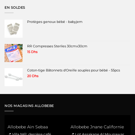
120 Dhs.
99 Dhs.
EN SOLDES
Protèges genoux bébé - babyjem
RR Compresses Steriles 30cmx30cm
15
Dhs
Coton-tige Bâtonnets d'Oreille souples pour bébé - 55pcs
20
Dhs
NOS MAGASINS ALLOBEBE
Allobebe Ain Sebaa
Allobebe Jnane Californie
📍 Villa N61, derrière café
📍 Lot Assakane Al Mounawar,