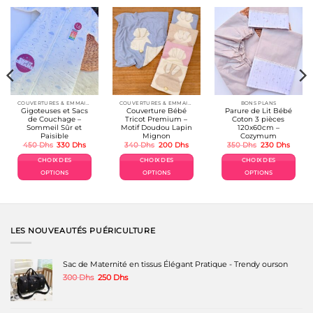
COUVERTURES & EMMAILLOTAGE
COUVERTURES & EMMAILLOTAGE
BONS PLANS
Gigoteuses et Sacs
Couverture Bébé
Parure de Lit Bébé
de Couchage –
Tricot Premium –
Coton 3 pièces
Sommeil Sûr et
Motif Doudou Lapin
120x60cm –
Paisible
Mignon
Cozymum
Le
Le
Le
Le
Le
Le
450
Dhs
330
Dhs
340
Dhs
200
Dhs
350
Dhs
230
Dhs
prix
prix
prix
prix
prix
prix
initial
actuel
initial
actuel
initial
actuel
CHOIX DES
CHOIX DES
CHOIX DES
était :
est :
était :
est :
était :
est :
450 Dhs.
330 Dhs.
340 Dhs.
200 Dhs.
350 Dhs.
230 Dh
OPTIONS
OPTIONS
OPTIONS
Ce
Ce
Ce
produit
produit
produit
a
a
a
plusieurs
plusieurs
plusieurs
variations.
variations.
variations.
LES NOUVEAUTÉS PUÉRICULTURE
Les
Les
Les
options
options
options
peuvent
peuvent
peuvent
Sac de Maternité en tissus Élégant Pratique - Trendy ourson
être
être
être
Le
Le
300
Dhs
250
Dhs
choisies
choisies
choisies
prix
prix
sur
sur
sur
initial
actuel
la
la
la
était :
est :
page
page
page