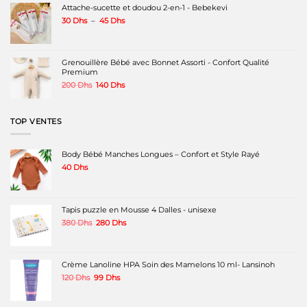
300 Dhs.
250 Dhs.
Attache-sucette et doudou 2-en-1 - Bebekevi
du
du
du
produit
produit
produit
Plage
30
Dhs
–
45
Dhs
de
prix :
30 Dhs
à
Grenouillère Bébé avec Bonnet Assorti - Confort Qualité
45 Dhs
Premium
Le
Le
200
Dhs
140
Dhs
prix
prix
initial
actuel
était :
est :
TOP VENTES
200 Dhs.
140 Dhs.
Body Bébé Manches Longues – Confort et Style Rayé
40
Dhs
Tapis puzzle en Mousse 4 Dalles - unisexe
Le
Le
380
Dhs
280
Dhs
prix
prix
initial
actuel
était :
est :
380 Dhs.
280 Dhs.
Crème Lanoline HPA Soin des Mamelons 10 ml- Lansinoh
Le
Le
120
Dhs
99
Dhs
prix
prix
initial
actuel
était :
est :