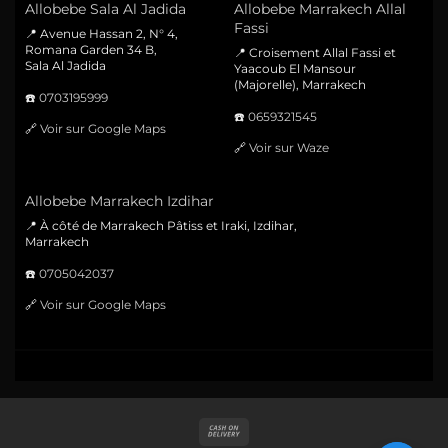
Allobebe Sala Al Jadida
Allobebe Marrakech Allal
Fassi
📍 Avenue Hassan 2, N° 4,
Romana Garden 34 B,
📍 Croisement Allal Fassi et
Sala Al Jadida
Yaacoub El Mansour
(Majorelle), Marrakech
☎️
0703195999
☎️
0659321545
🔗
Voir sur Google Maps
🔗
Voir sur Waze
Allobebe Marrakech Izdihar
📍 À côté de Marrakech Pâtiss et Iraki, Izdihar,
Marrakech
☎️
0705042037
🔗
Voir sur Google Maps
Cash
On