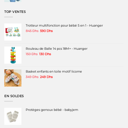
initial
actuel
était :
est :
200 Dhs.
150 Dhs.
TOP VENTES
Trotteur multifonction pour bébé 5 en 1 - Huanger
Le
Le
845
Dhs
590
Dhs
prix
prix
initial
actuel
était :
est :
845 Dhs.
590 Dhs.
Rouleau de Balle 14 pcs 18M+ - Huanger
Le
Le
150
Dhs
130
Dhs
prix
prix
initial
actuel
était :
est :
150 Dhs.
130 Dhs.
Basket enfants en toile motif licorne
Le
Le
349
Dhs
249
Dhs
prix
prix
initial
actuel
était :
est :
349 Dhs.
249 Dhs.
EN SOLDES
Protèges genoux bébé - babyjem