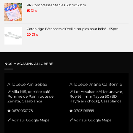
RR Compresses Steriles 30cmx30cm
15
Dhs
Coton-tige Bâtonnets d'Oreille souples pour bébé - 55pcs
20
Dhs
NOS MAGASINS ALLOBEBE
Allobebe Ain Sebaa
Allobebe Jnane Californie
📍 Villa N61, derrière café
📍 Lot Assakane Al Mounawar,
Pomme de Pain, route de
Rue 93, Imm Tayba 50 (BD
Zenata, Casablanca
Hayfa ain chock), Casablanca
☎️
0670030178
☎️
0703196999
🔗
Voir sur Google Maps
🔗
Voir sur Google Maps