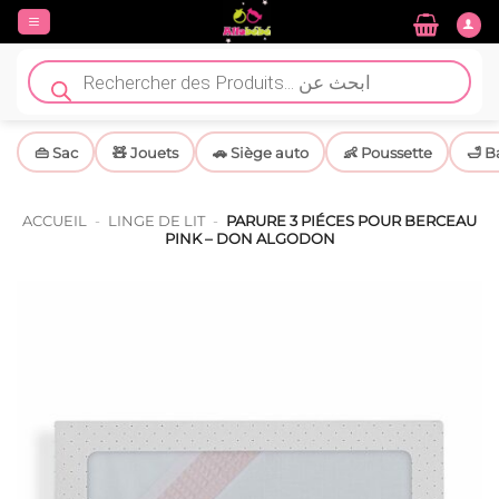
Passer
au
contenu
Recherche
de
produits
👜 Sac
🧸 Jouets
🚗 Siège auto
👶 Poussette
🛁 B
ACCUEIL
-
LINGE DE LIT
-
PARURE 3 PIÉCES POUR BERCEAU
PINK – DON ALGODON