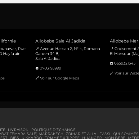
lifornie
Allobebe Sala Al Jadida
Allobebe Marr
Mounawar, Rue
📍 Avenue Hassan 2, N° 4, Romana
📍 Croisement A
D Hayfa ain
Garden 34 B,
El Mansour (Maj
Sala Al Jadida
☎️
0659321545
☎️
0703195999
🔗
Voir sur Waz
aps
🔗
Voir sur Google Maps
ITÉ
LIVRAISON
POLITIQUE D’ÉCHANGE
ABAT TEMARA SALÉ) MARRAKECH IZDIHAR ET ALLAL FASSI
QUI SOMMES
BERT
BIBS
KIKKABOO
TOMMEE & TIPPEE
HUANGER
MON BÉBÉ
MEDE