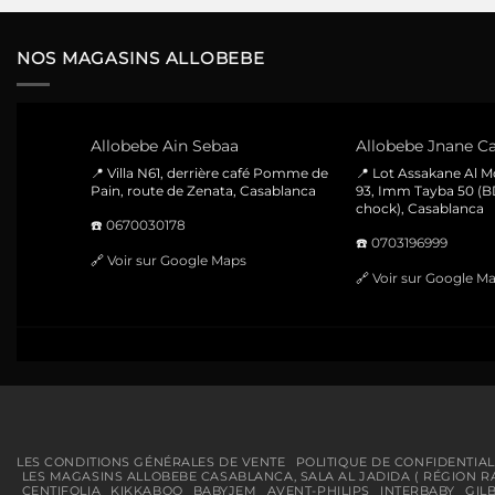
initial
actuel
était :
est :
150 Dhs.
99 Dhs.
NOS MAGASINS ALLOBEBE
Allobebe Ain Sebaa
Allobebe Jnane Ca
📍 Villa N61, derrière café Pomme de
📍 Lot Assakane Al 
Pain, route de Zenata, Casablanca
93, Imm Tayba 50 (B
chock), Casablanca
☎️
0670030178
☎️
0703196999
🔗
Voir sur Google Maps
🔗
Voir sur Google M
LES CONDITIONS GÉNÉRALES DE VENTE
POLITIQUE DE CONFIDENTIAL
LES MAGASINS ALLOBEBE CASABLANCA, SALA AL JADIDA ( RÉGION R
CENTIFOLIA
KIKKABOO
BABYJEM
AVENT-PHILIPS
INTERBABY
GIL