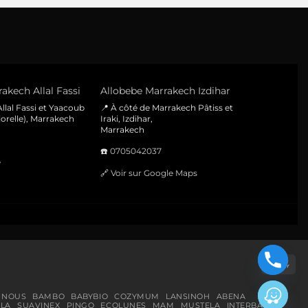
akech Allal Fassi
Allobebe Marrakech Izdihar
llal Fassi et Yaacoub
📍 À côté de Marrakech Pâtiss et
orelle), Marrakech
Iraki, Izdihar,
Marrakech
☎️
0705042037
e
🔗
Voir sur Google Maps
Cas
On
Del
 NOUS
BAMBO
BABYBIO
COZYMUM
LANSINOH
ABENA
LA
SUAVINEX
PINGO
ECOLUNES
MAM
MUSTELA
INTERBABY