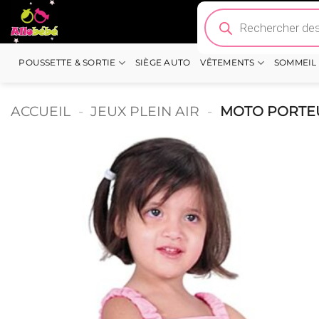
Passer
Recherche
de
au
produits
contenu
POUSSETTE & SORTIE
SIÈGE AUTO
VÊTEMENTS
SOMMEIL
ACCUEIL
-
JEUX PLEIN AIR
-
MOTO PORTEU