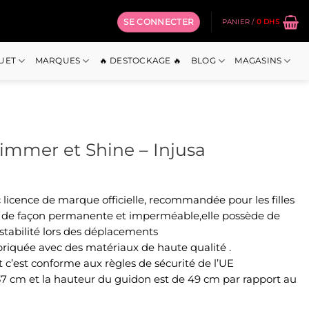
SE CONNECTER
PANIER /
0
DHS
OUET
MARQUES
🔥 DESTOCKAGE 🔥
BLOG
MAGASINS
immer et Shine – Injusa
icence de marque officielle, recommandée pour les filles
ée de façon permanente et imperméable,elle possède de
 stabilité lors des déplacements
riquée avec des matériaux de haute qualité .
t c’est conforme aux règles de sécurité de l’UE
37 cm et la hauteur du guidon est de 49 cm par rapport au