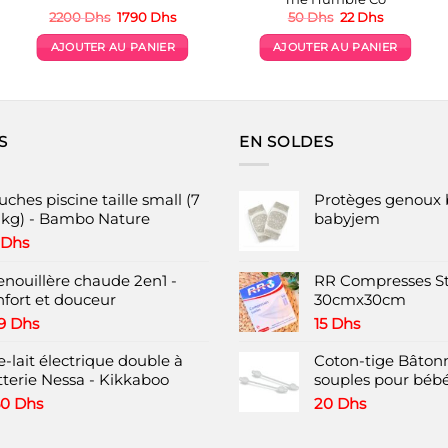
Le
Le
Le
Le
2200
Dhs
1790
Dhs
50
Dhs
22
Dhs
prix
prix
prix
prix
initial
actuel
initial
actuel
AJOUTER AU PANIER
AJOUTER AU PANIER
s
était :
est :
était :
est :
2200 Dhs.
1790 Dhs.
50 Dhs.
22 Dhs.
s
S
EN SOLDES
ches piscine taille small (7
Protèges genoux 
2kg) - Bambo Nature
babyjem
Dhs
enouillère chaude 2en1 -
RR Compresses St
nfort et douceur
30cmx30cm
9
Dhs
15
Dhs
e-lait électrique double à
Coton-tige Bâtonn
tterie Nessa - Kikkaboo
souples pour bébé
50
Dhs
20
Dhs