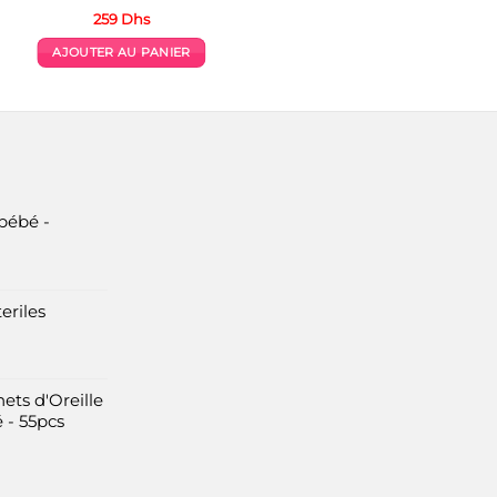
259
Dhs
AJOUTER AU PANIER
bébé -
eriles
ets d'Oreille
 - 55pcs