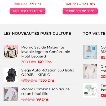
Le
Le
Plage
700
Dhs
599
Dhs
140
Dhs
–
220
Dhs
prix
prix
de
initial
actuel
prix :
AJOUTER AU PANIER
CHOIX DES OPTIONS
était :
est :
140 Dh
700 Dhs.
599 Dhs.
à
Ce
220 Dh
produit
a
plusieurs
LES NOUVEAUTÉS PUÉRICULTURE
TOP VENTE
variations.
Les
options
Promo Sac de Maternité
Cou
peuvent
lavable léger et Confortable -
à1
Motif Léopard
être
85
choisies
Le
Le
300
Dhs
140
Dhs
prix
prix
Gr
sur
Siège Auto Rotation 360 Isofix
initial
actuel
co
la
G406B – KIDILO
était :
est :
page
20
300 Dhs.
140 Dhs.
Le
Le
1800
Dhs
1350
Dhs
du
prix
prix
Tir
produit
Promo Combinaison douce
initial
actuel
ba
coton bébé fille
était :
est :
12
1800 Dhs.
1350 Dhs.
Le
Le
150
Dhs
99
Dhs
prix
prix