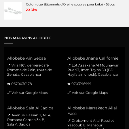
Coton-tige Bâtonnets d'Oreille souples pour bébé - 55pcs
20
Dhs
NOS MAGASINS ALLOBEBE
Allobebe Ain Sebaa
Allobebe Jnane Californie
📍 Villa N61, derrière café
📍 Lot Assakane Al Mounawar,
Pomme de Pain, route de
Rue 93, Imm Tayba 50 (BD
Zenata, Casablanca
Hayfa ain chock), Casablanca
☎️
0670030178
☎️
0703196999
🔗
Voir sur Google Maps
🔗
Voir sur Google Maps
Allobebe Sala Al Jadida
Allobebe Marrakech Allal
Fassi
📍 Avenue Hassan 2, N° 4,
Romana Garden 34 B,
📍 Croisement Allal Fassi et
Sala Al Jadida
Yaacoub El Mansour