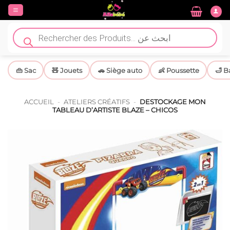
Passer
au
contenu
Recherche
de
produits
👜 Sac
🧸 Jouets
🚗 Siège auto
👶 Poussette
🛁 B
ACCUEIL
-
ATELIERS CRÉATIFS
-
DESTOCKAGE MON
TABLEAU D’ARTISTE BLAZE – CHICOS