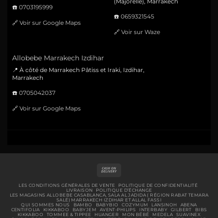
(Majorelle), Marrakech
☎️
0703195999
☎️
0659321545
🔗
Voir sur Google Maps
🔗
Voir sur Waze
Allobebe Marrakech Izdihar
📍 À côté de Marrakech Pâtiss et Iraki, Izdihar,
Marrakech
☎️
0705042037
🔗
Voir sur Google Maps
Cash
On
Delivery
LES CONDITIONS GÉNÉRALES DE VENTE
POLITIQUE DE CONFIDENTIALITÉ
LIVRAISON
POLITIQUE D’ÉCHANGE
LES MAGASINS ALLOBEBE CASABLANCA, SALA AL JADIDA ( RÉGION RABAT TEMARA
SALÉ) MARRAKECH IZDIHAR ET ALLAL FASSI
QUI SOMMES NOUS
BAMBO
BABYBIO
COZYMUM
LANSINOH
ABENA
CENTIFOLIA
KIKKABOO
BABYJEM
AVENT-PHILIPS
INTERBABY
GILBERT
BIBS
KIKKABOO
TOMMEE & TIPPEE
HUANGER
MON BÉBÉ
MEDELA
SUAVINEX