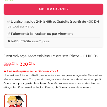
En stock
AJOUTER AU PANIER
✅
Livraison rapide 24H à 48h et Gratuite à partir de 400 DH
partout au Maroc
💰
Paiement à la livraison ou par Virement
🔄
Retour facile
sous 7 jours
Destockage Mon tableau d’artiste Blaze – CHICOS
Le
Le
399
Dhs
300
Dhs
prix
prix
initial
actuel
🔥 Il ne reste qu'une seule pièce en stock !
était :
est :
Une ardoise à tube métallique décorée avec les personnages de Blaze et les
399 Dhs.
300 Dhs.
Monster machines. Comprend une grande surface pour dessiner et un petit
Conteneur pour garder les objets. Pour écrire avec une craie et des feutres
effaçables. 12 accessoires inclus. Feutre, chiffon et craies de couleurs.