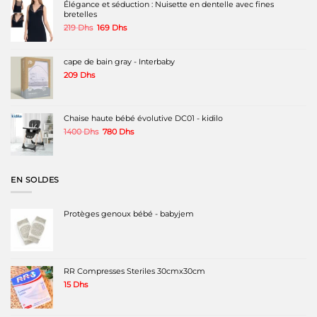
Élégance et séduction : Nuisette en dentelle avec fines
bretelles
Le
Le
219
Dhs
169
Dhs
prix
prix
initial
actuel
était :
est :
cape de bain gray - Interbaby
219 Dhs.
169 Dhs.
209
Dhs
Chaise haute bébé évolutive DC01 - kidilo
Le
Le
1400
Dhs
780
Dhs
prix
prix
initial
actuel
était :
est :
1400 Dhs.
780 Dhs.
EN SOLDES
Protèges genoux bébé - babyjem
RR Compresses Steriles 30cmx30cm
15
Dhs