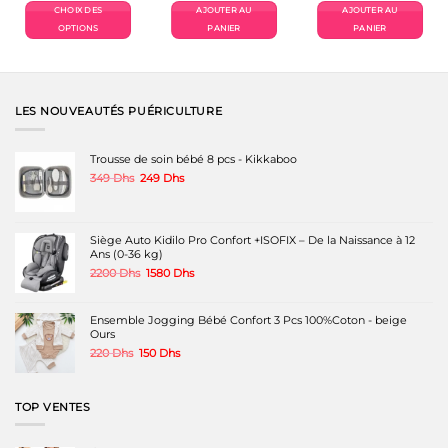
el
initial
actuel
initial
actuel
CHOIX DES
AJOUTER AU
AJOUTER AU
était :
est :
était :
est :
Dhs.
200 Dhs.
90 Dhs.
250 Dhs.
99 Dhs.
OPTIONS
PANIER
PANIER
Ce
produit
a
plusieurs
variations.
LES NOUVEAUTÉS PUÉRICULTURE
Les
options
peuvent
Trousse de soin bébé 8 pcs - Kikkaboo
être
Le
Le
349
Dhs
249
Dhs
choisies
prix
prix
sur
initial
actuel
la
était :
est :
page
349 Dhs.
249 Dhs.
Siège Auto Kidilo Pro Confort +ISOFIX – De la Naissance à 12
du
Ans (0-36 kg)
produit
Le
Le
2200
Dhs
1580
Dhs
prix
prix
initial
actuel
était :
est :
Ensemble Jogging Bébé Confort 3 Pcs 100%Coton - beige
2200 Dhs.
1580 Dhs.
Ours
Le
Le
220
Dhs
150
Dhs
prix
prix
initial
actuel
était :
est :
TOP VENTES
220 Dhs.
150 Dhs.