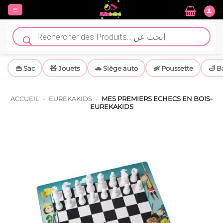
Passer
au
contenu
Recherche
de
produits
👜 Sac
🧸 Jouets
🚗 Siège auto
👶 Poussette
🛁 B
ACCUEIL
-
EUREKAKIDS
-
MES PREMIERS ECHECS EN BOIS-
EUREKAKIDS