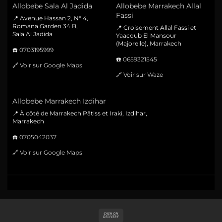
Allobebe Sala Al Jadida
Allobebe Marrakech Allal
Fassi
📍 Avenue Hassan 2, N° 4,
Romana Garden 34 B,
📍 Croisement Allal Fassi et
Sala Al Jadida
Yaacoub El Mansour
(Majorelle), Marrakech
☎️
0703195999
☎️
0659321545
🔗
Voir sur Google Maps
🔗
Voir sur Waze
Allobebe Marrakech Izdihar
📍 À côté de Marrakech Pâtiss et Iraki, Izdihar,
Marrakech
☎️
0705042037
🔗
Voir sur Google Maps
Cash
On