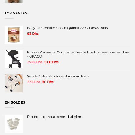
initial
actuel
était :
est :
220 Dhs.
140 Dhs.
TOP VENTES
Babybio Céréales Cacao Quinoa 220G Dés 8 mois
83
Dhs
Promo Poussette Compacte Breaze Lite Noir avec cache pluie
- GRACO
Le
Le
2500
Dhs
1500
Dhs
prix
prix
initial
actuel
était :
est :
Set de 4 Pcs Baptême Prince en Bleu
2500 Dhs.
1500 Dhs.
Le
Le
220
Dhs
80
Dhs
prix
prix
initial
actuel
était :
est :
220 Dhs.
80 Dhs.
EN SOLDES
Protèges genoux bébé - babyjem