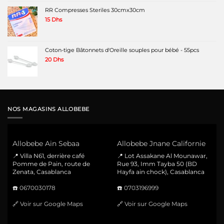
RR Compresses Steriles 30cmx30cm
15
Dhs
Coton-tige Bâtonnets d'Oreille souples pour bébé - 55pcs
20
Dhs
NOS MAGASINS ALLOBEBE
Allobebe Ain Sebaa
Allobebe Jnane Californie
📍 Villa N61, derrière café
📍 Lot Assakane Al Mounawar,
Pomme de Pain, route de
Rue 93, Imm Tayba 50 (BD
Zenata, Casablanca
Hayfa ain chock), Casablanca
☎️
0670030178
☎️
0703196999
🔗
Voir sur Google Maps
🔗
Voir sur Google Maps