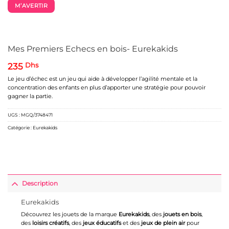
M’AVERTIR
Mes Premiers Echecs en bois- Eurekakids
235
Dhs
Le jeu d’échec est un jeu qui aide à développer l’agilité mentale et la
concentration des enfants en plus d’apporter une stratégie pour pouvoir
gagner la partie.
UGS :
MGQ/3748471
Catégorie :
Eurekakids
Description
Eurekakids
Découvrez les jouets de la marque
Eurekakids
, des
jouets en bois
,
des
loisirs créatifs
, des
jeux éducatifs
et des
jeux de plein air
pour