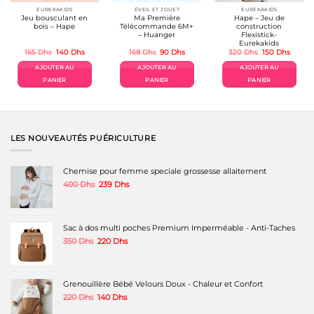
EUREKAKIDS
ÉVEIL ET JOUET
EUREKAKIDS
Jeu bousculant en
Ma Première
Hape – Jeu de
bois – Hape
Télécommande 6M+
construction
– Huanger
Flexistick-
Eurekakids
Le
Le
Le
Le
Le
Le
165
Dhs
140
Dhs
168
Dhs
90
Dhs
320
Dhs
150
Dhs
prix
prix
prix
prix
prix
prix
el
initial
actuel
initial
actuel
initial
actuel
AJOUTER AU
AJOUTER AU
AJOUTER AU
était :
est :
était :
est :
était :
est :
Dhs.
165 Dhs.
140 Dhs.
168 Dhs.
90 Dhs.
320 Dhs.
150 Dh
PANIER
PANIER
PANIER
LES NOUVEAUTÉS PUÉRICULTURE
Chemise pour femme speciale grossesse allaitement
Le
Le
400
Dhs
239
Dhs
prix
prix
initial
actuel
était :
est :
400 Dhs.
239 Dhs.
Sac à dos multi poches Premium Imperméable - Anti-Taches
Le
Le
350
Dhs
220
Dhs
prix
prix
initial
actuel
était :
est :
350 Dhs.
220 Dhs.
Grenouillère Bébé Velours Doux - Chaleur et Confort
Le
Le
220
Dhs
140
Dhs
prix
prix