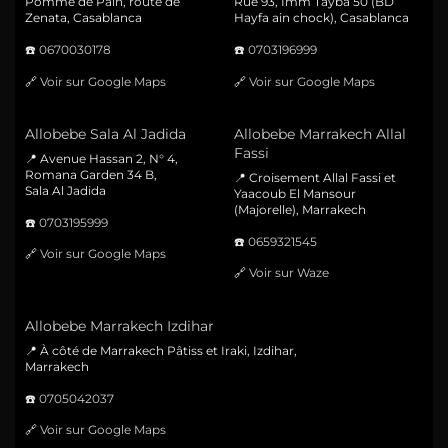
Pomme de Pain, route de
Rue 93, Imm Tayba 50 (BD
Zenata, Casablanca
Hayfa ain chock), Casablanca
☎️
0670030178
☎️
0703196999
🔗
Voir sur Google Maps
🔗
Voir sur Google Maps
Allobebe Sala Al Jadida
Allobebe Marrakech Allal
Fassi
📍 Avenue Hassan 2, N° 4,
Romana Garden 34 B,
📍 Croisement Allal Fassi et
Sala Al Jadida
Yaacoub El Mansour
(Majorelle), Marrakech
☎️
0703195999
☎️
0659321545
🔗
Voir sur Google Maps
🔗
Voir sur Waze
Allobebe Marrakech Izdihar
📍 À côté de Marrakech Pâtiss et Iraki, Izdihar,
Marrakech
☎️
0705042037
🔗
Voir sur Google Maps