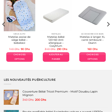
SIÈGE AUTO
MATELAS
ACCESSOIRES DE BAIN
Matelas assise de
Matelas bébé
Matelas à langer XL
siège bébé –
120×60 Anti
carré rembouré –
bebekevi
allergique –
Osann
CozyMum
Le
Le
Le
Le
140
Dhs
90
Dhs
340
Dhs
290
Dhs
160
Dhs
prix
prix
prix
prix
el
initial
actuel
initial
actuel
CHOIX DES
AJOUTER AU
CHOIX DES
était :
est :
était :
est :
Dhs.
140 Dhs.
90 Dhs.
340 Dhs.
290 Dhs.
OPTIONS
PANIER
OPTIONS
Ce
Ce
produit
produit
a
a
plusieurs
plusieurs
variations.
variations.
LES NOUVEAUTÉS PUÉRICULTURE
Les
Les
options
options
peuvent
peuvent
Couverture Bébé Tricot Premium - Motif Doudou Lapin
être
être
Mignon
choisies
choisies
Le
Le
340
Dhs
200
Dhs
sur
sur
prix
prix
la
la
initial
actuel
page
page
était :
est :
Bouée gonflable bébé Swimbobo voiture + auvent UPF50+