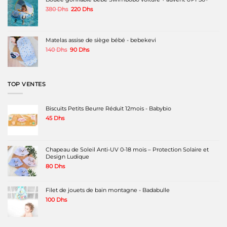
du
du
340 Dhs.
200 Dhs.
produit
produit
Le
Le
380
Dhs
220
Dhs
prix
prix
initial
actuel
était :
est :
380 Dhs.
220 Dhs.
Matelas assise de siège bébé - bebekevi
Le
Le
140
Dhs
90
Dhs
prix
prix
initial
actuel
était :
est :
140 Dhs.
90 Dhs.
TOP VENTES
Biscuits Petits Beurre Réduit 12mois - Babybio
45
Dhs
Chapeau de Soleil Anti-UV 0-18 mois – Protection Solaire et
Design Ludique
80
Dhs
Filet de jouets de bain montagne - Badabulle
100
Dhs