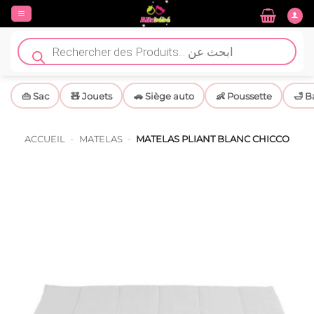
Passer
au
contenu
Recherche
de
produits
👜 Sac
🧸 Jouets
🚗 Siège auto
👶 Poussette
🛁 B
ACCUEIL
-
MATELAS
-
MATELAS PLIANT BLANC CHICCO