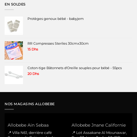
EN SOLDES
Protèges genoux bébé - babyjem
RR Compresses Steriles 30cmx30cm
15
Dhs
Coton-tige Bâtonnets d'Oreille souples pour bébé - 55pcs
20
Dhs
NOS MAGASINS ALLOBEBE
Allobebe Ain Sebaa
Allobebe Jnane Californie
📍 Villa N61, derrière café
📍 Lot Assakane Al Mounawar,