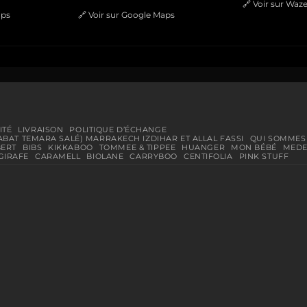
🔗
Voir sur Waz
aps
🔗
Voir sur Google Maps
ITÉ
LIVRAISON
POLITIQUE D’ÉCHANGE
ABAT TEMARA SALÉ) MARRAKECH IZDIHAR ET ALLAL FASSI
QUI SOMMES
BERT
BIBS
KIKKABOO
TOMMEE & TIPPEE
HUANGER
MON BÉBÉ
MEDE
GIRAFE
CARAMELL
BIOLANE
CARRYBOO
CENTIFOLIA
PINK STUFF