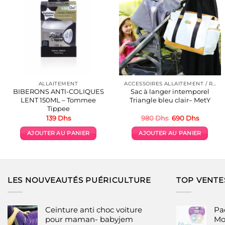
ALLAITEMENT
ACCESSOIRES ALLAITEMENT / REPAS
BIBERONS ANTI-COLIQUES
Sac à langer intemporel
LENT 150ML – Tommee
Triangle bleu clair– MetY
Tippee
Le
Le
139
Dhs
980
Dhs
690
Dhs
prix
prix
initial
actuel
AJOUTER AU PANIER
AJOUTER AU PANIER
était :
est :
980 Dhs.
690 Dhs
LES NOUVEAUTÉS PUÉRICULTURE
TOP VENTE
Ceinture anti choc voiture
Pac
pour maman- babyjem
Mo