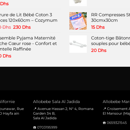
être
Dhs
choisies
rure de Lit Bébé Coton 3
RR Compresses St
sur
èces 120x60cm – Cozymum
30cmx30cm
la
Le
Le
page
0
Dhs
230
Dhs
15
Dhs
prix
prix
du
semble Pyjama Maternité
initial
actuel
Coton-tige Bâtonn
produit
che Cœur rose - Confort et
était :
est :
souples pour bébé
ntelle Raffinée
350 Dhs.
230 Dhs.
20
Dhs
0
Dhs
lifornie
Allobebe Sala Al Jadida
Allobebe Marr
Mounawar, Rue
📍 Avenue Hassan 2, N° 4, Romana
📍 Croisement A
D Hayfa ain
Garden 34 B,
El Mansour (Maj
Sala Al Jadida
☎️
0659321545
☎️
0703195999