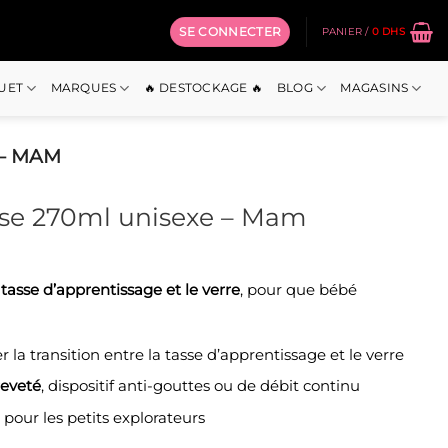
SE CONNECTER
PANIER /
0
DHS
OUET
MARQUES
🔥 DESTOCKAGE 🔥
BLOG
MAGASINS
 – MAM
sse 270ml unisexe – Mam
a tasse d’apprentissage et le verre
, pour que bébé
ter la transition entre la tasse d’apprentissage et le verre
reveté
, dispositif anti-gouttes ou de débit continu
it pour les petits explorateurs