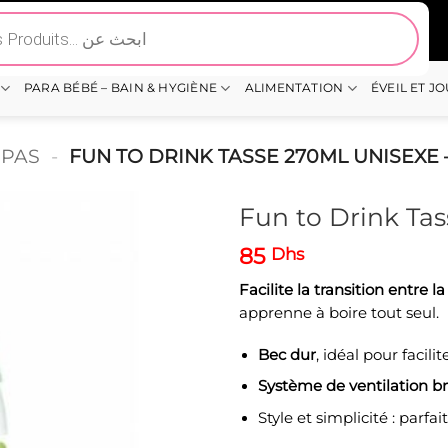
PARA BÉBÉ – BAIN & HYGIÈNE
ALIMENTATION
ÉVEIL ET J
EPAS
-
FUN TO DRINK TASSE 270ML UNISEXE
Fun to Drink Ta
85
Dhs
Facilite la transition entre l
apprenne à boire tout seul.
Bec dur
, idéal pour facili
Système de ventilation b
Style et simplicité : parfa