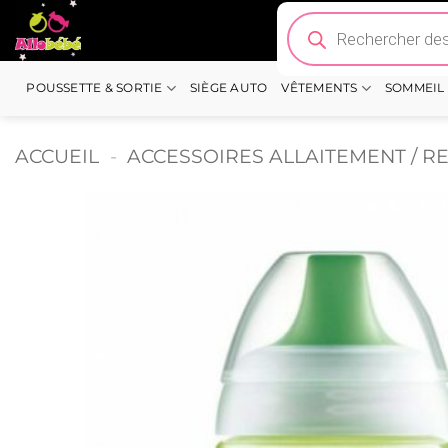
Passer
Recherche
de
au
produits
contenu
POUSSETTE & SORTIE
SIÈGE AUTO
VÊTEMENTS
SOMMEIL
ACCUEIL
-
ACCESSOIRES ALLAITEMENT / R