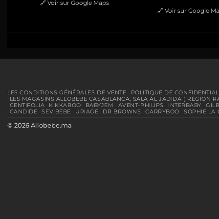
🔗
Voir sur Google Maps
🔗
Voir sur Google M
LES CONDITIONS GÉNÉRALES DE VENTE
POLITIQUE DE CONFIDENTIAL
LES MAGASINS ALLOBEBE CASABLANCA, SALA AL JADIDA ( RÉGION R
CENTIFOLIA
KIKKABOO
BABYJEM
AVENT-PHILIPS
INTERBABY
GIL
CANDIDE
SEVIBEBE
URIAGE
DR BROWNS
CARRYBOO
SOPHIE LA 
© 2026 Allobebe.ma