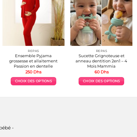
REPAS
REPAS
Ensemble Pyjama
Sucette Grignoteuse et
grossesse et allaitement
anneau dentition 2en1 – 4
Passion en dentelle
Mois Mammia
250
Dhs
60
Dhs
CHOIX DES OPTIONS
CHOIX DES OPTIONS
Ce
Ce
produit
produit
a
a
plusieurs
plusieurs
variations.
variations.
Les
Les
options
options
bébé -
peuvent
peuvent