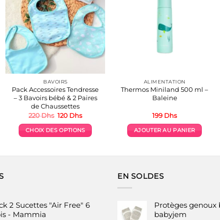
BAVOIRS
ALIMENTATION
Pack Accessoires Tendresse
Thermos Miniland 500 ml –
– 3 Bavoirs bébé & 2 Paires
Baleine
de Chaussettes
Le
Le
220
Dhs
120
Dhs
199
Dhs
prix
prix
initial
actuel
CHOIX DES OPTIONS
AJOUTER AU PANIER
était :
est :
.
220 Dhs.
120 Dhs.
Ce
produit
a
plusieurs
S
EN SOLDES
variations.
Les
options
k 2 Sucettes "Air Free" 6
Protèges genoux 
peuvent
is - Mammia
babyjem