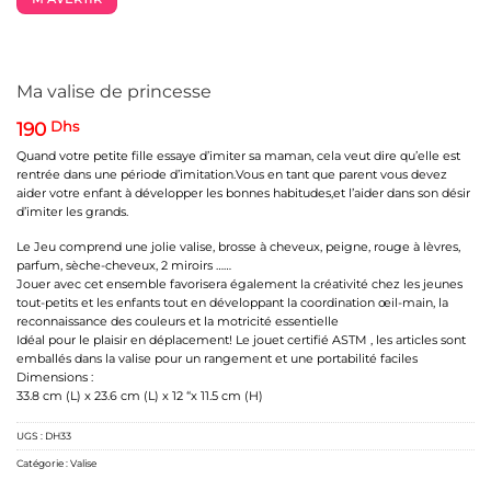
Ma valise de princesse
190
Dhs
Quand votre petite fille essaye d’imiter sa maman, cela veut dire qu’elle est
rentrée dans une période d’imitation.Vous en tant que parent vous devez
aider votre enfant à développer les bonnes habitudes,et l’aider dans son désir
d’imiter les grands.
Le Jeu comprend une jolie valise, brosse à cheveux, peigne, rouge à lèvres,
parfum, sèche-cheveux, 2 miroirs ……
Jouer avec cet ensemble favorisera également la créativité chez les jeunes
tout-petits et les enfants tout en développant la coordination œil-main, la
reconnaissance des couleurs et la motricité essentielle
Idéal pour le plaisir en déplacement! Le jouet certifié ASTM , les articles sont
emballés dans la valise pour un rangement et une portabilité faciles
Dimensions :
33.8 cm (L) x 23.6 cm (L) x 12 “x 11.5 cm (H)
UGS :
DH33
Catégorie :
Valise