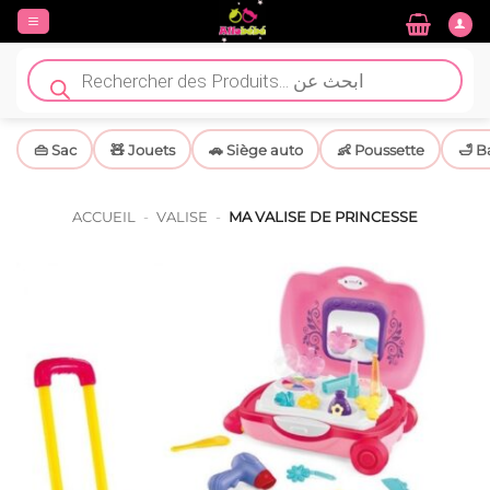
Passer
au
contenu
Recherche
de
produits
👜 Sac
🧸 Jouets
🚗 Siège auto
👶 Poussette
🛁 B
ACCUEIL
-
VALISE
-
MA VALISE DE PRINCESSE