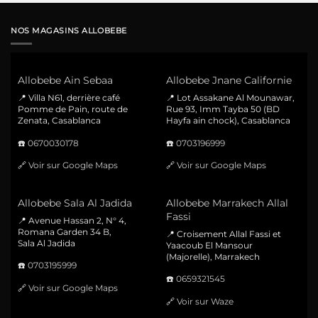
NOS MAGASINS ALLOBEBE
Allobebe Ain Sebaa
Allobebe Jnane Californie
📍 Villa N61, derrière café
📍 Lot Assakane Al Mounawar,
Pomme de Pain, route de
Rue 93, Imm Tayba 50 (BD
Zenata, Casablanca
Hayfa ain chock), Casablanca
☎️
0670030178
☎️
0703196999
🔗
Voir sur Google Maps
🔗
Voir sur Google Maps
Allobebe Sala Al Jadida
Allobebe Marrakech Allal
Fassi
📍 Avenue Hassan 2, N° 4,
Romana Garden 34 B,
📍 Croisement Allal Fassi et
Sala Al Jadida
Yaacoub El Mansour
(Majorelle), Marrakech
☎️
0703195999
☎️
0659321545
🔗
Voir sur Google Maps
🔗
Voir sur Waze