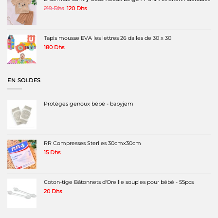
Le
Le
219
Dhs
120
Dhs
prix
prix
initial
actuel
était :
est :
219 Dhs.
120 Dhs.
Tapis mousse EVA les lettres 26 dalles de 30 x 30
180
Dhs
EN SOLDES
Protèges genoux bébé - babyjem
RR Compresses Steriles 30cmx30cm
15
Dhs
Coton-tige Bâtonnets d'Oreille souples pour bébé - 55pcs
20
Dhs