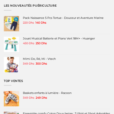
plusieurs
variations.
LES NOUVEAUTÉS PUÉRICULTURE
Les
options
peuvent
Pack Naissance 5 Pcs Tortue - Douceur et Aventure Marine
être
Le
Le
220
Dhs
140
Dhs
choisies
prix
prix
sur
initial
actuel
la
était :
est :
page
220 Dhs.
140 Dhs.
Jouet Musical Batterie et Piano Vert 18M+ - Huanger
du
produit
Le
Le
450
Dhs
250
Dhs
prix
prix
initial
actuel
était :
est :
450 Dhs.
250 Dhs.
Mimi Do, Ré, Mi - Vtech
Le
Le
349
Dhs
300
Dhs
prix
prix
initial
actuel
était :
est :
349 Dhs.
300 Dhs.
TOP VENTES
Baskets enfants à lumiére - Racoon
Le
Le
349
Dhs
249
Dhs
prix
prix
initial
actuel
était :
est :
349 Dhs.
249 Dhs.
Ensemble comfy Coton Doux beige : T-Shirt et Short Adorables