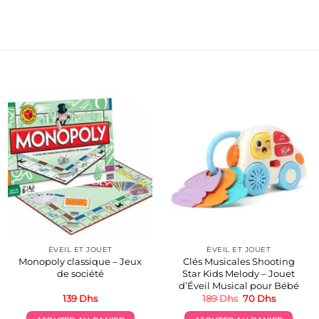
ÉVEIL ET JOUET
ÉVEIL ET JOUET
Monopoly classique – Jeux
Clés Musicales Shooting
de société
Star Kids Melody – Jouet
d’Éveil Musical pour Bébé
Le
Le
139
Dhs
189
Dhs
70
Dhs
prix
prix
initial
actuel