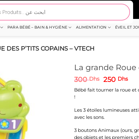
PARA BÉBÉ – BAIN & HYGIÈNE
ALIMENTATION
ÉVEIL ET J
 DES P’TITS COPAINS – VTECH
La grande Roue d
Le
Le
300
250
Dhs
Dhs
prix
pri
Bébé fait tourner la roue et
initial
act
!
était :
est 
300 Dhs.
250
Les 3 étoiles lumineuses att
avec les sons.
3 boutons Animaux (ours, gre
des objets et les premiers chi