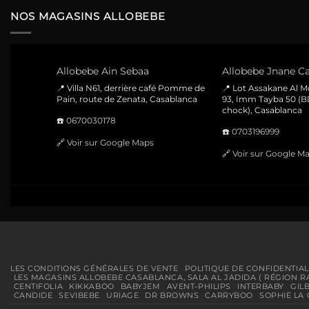
1400 Dhs.
1190 Dhs.
NOS MAGASINS ALLOBEBE
Allobebe Ain Sebaa
Allobebe Jnane Ca
📍 Villa N61, derrière café Pomme de
📍 Lot Assakane Al 
Pain, route de Zenata, Casablanca
93, Imm Tayba 50 (B
chock), Casablanca
☎️
0670030178
☎️
0703196999
🔗
Voir sur Google Maps
🔗
Voir sur Google M
LES CONDITIONS GÉNÉRALES DE VENTE
POLITIQUE DE CONFIDENTIAL
LES MAGASINS ALLOBEBE CASABLANCA, SALA AL JADIDA ( RÉGION R
CENTIFOLIA
KIKKABOO
BABYJEM
AVENT-PHILIPS
INTERBABY
GIL
CANDIDE
SEVIBEBE
URIAGE
DR BROWNS
CARRYBOO
SOPHIE LA 