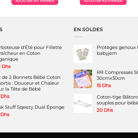
AJOUTER AU PANIER
AJOUTER AU PANIER
était :
est :
.
189 Dhs.
70 Dhs.
S
EN SOLDES
rboteuse d'Été pour Fillette
Protèges genoux 
Fraîcheur en Coton
babyjem
ganique
0
Dhs
RR Compresses St
t de 2 Bonnets Bébé Coton
30cmx30cm
sortis : Douceur et Chaleur
15
Dhs
ur la Tête de Bébé
9
Dhs
Coton-tige Bâtonn
souples pour bébé
nk Stuff Sqeezy Dual Éponge
20
Dhs
9
Dhs