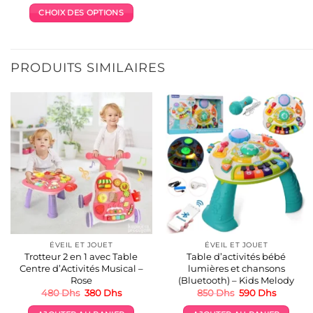
CHOIX DES OPTIONS
Ce
produit
a
PRODUITS SIMILAIRES
plusieurs
variations.
Les
options
peuvent
être
choisies
sur
la
page
du
produit
ÉVEIL ET JOUET
ÉVEIL ET JOUET
Trotteur 2 en 1 avec Table
Table d’activités bébé
Centre d’Activités Musical –
lumières et chansons
Rose
(Bluetooth) – Kids Melody
Le
Le
Le
Le
480
Dhs
380
Dhs
850
Dhs
590
Dhs
prix
prix
prix
prix
initial
actuel
initial
actuel