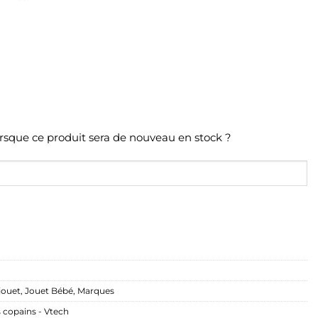
orsque ce produit sera de nouveau en stock ?
 jouet
,
Jouet Bébé
,
Marques
s copains - Vtech