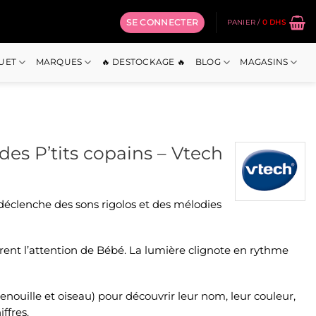
SE CONNECTER
PANIER /
0
DHS
OUET
MARQUES
🔥 DESTOCKAGE 🔥
BLOG
MAGASINS
es P’tits copains – Vtech
x
 déclenche des sons rigolos et des mélodies
uel
:
 Dhs.
irent l’attention de Bébé. La lumière clignote en rythme
nouille et oiseau) pour découvrir leur nom, leur couleur,
ffres.