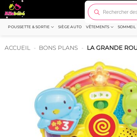
Passer
Recherche
de
au
produits
contenu
POUSSETTE & SORTIE
SIÈGE AUTO
VÊTEMENTS
SOMMEIL
ACCUEIL
-
BONS PLANS
-
LA GRANDE ROUE