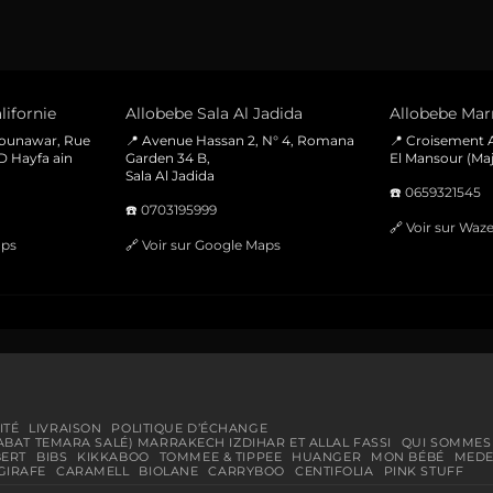
lifornie
Allobebe Sala Al Jadida
Allobebe Marr
Mounawar, Rue
📍 Avenue Hassan 2, N° 4, Romana
📍 Croisement A
D Hayfa ain
Garden 34 B,
El Mansour (Maj
Sala Al Jadida
☎️
0659321545
☎️
0703195999
🔗
Voir sur Waz
aps
🔗
Voir sur Google Maps
ITÉ
LIVRAISON
POLITIQUE D’ÉCHANGE
ABAT TEMARA SALÉ) MARRAKECH IZDIHAR ET ALLAL FASSI
QUI SOMMES
BERT
BIBS
KIKKABOO
TOMMEE & TIPPEE
HUANGER
MON BÉBÉ
MEDE
GIRAFE
CARAMELL
BIOLANE
CARRYBOO
CENTIFOLIA
PINK STUFF