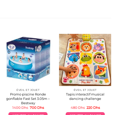
ÉVEIL ET JOUET
ÉVEIL ET JOUET
Promo piscine Ronde
Tapis interactif musical
gonflable Fast Set 3.05m –
dancing challenge
Bestway
Le
Le
Le
Le
1400
Dhs
700
Dhs
480
Dhs
220
Dhs
prix
prix
prix
prix
initial
actuel
initial
actuel