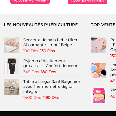
AJOUTER AU PANIER
AJOUTER AU PANIER
était :
est :
était :
est :
480 Dhs.
380 Dhs.
850 Dhs.
590 Dhs
LES NOUVEAUTÉS PUÉRICULTURE
TOP VENTE
Serviette de bain bébé Ultra
Ba
Absorbante - motif Beige
- 
Or
Le
Le
190
Dhs
130
Dhs
prix
prix
13
initial
actuel
Pyjama d’Allaitement
Lo
était :
est :
grossesse – Confort douceur
As
190 Dhs.
130 Dhs.
Le
Le
349
Dhs
180
Dhs
po
prix
prix
4
Table à langer 3en1 Baignoire
initial
actuel
avec Thermomètre digital
était :
est :
Pi
intégré
349 Dhs.
180 Dhs.
4
Le
Le
1400
Dhs
1190
Dhs
prix
prix
initial
actuel
était :
est :