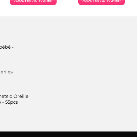
AJOUTER AU PANIER
AJOUTER AU PANIER
était :
est :
était :
est :
1400 Dhs.
700 Dhs.
480 Dhs.
220 Dhs.
bébé -
eriles
ets d'Oreille
 - 55pcs