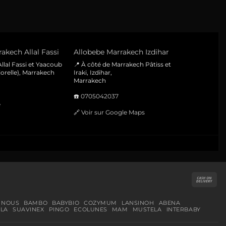
akech Allal Fassi
Allobebe Marrakech Izdihar
llal Fassi et Yaacoub
📍 À côté de Marrakech Pâtiss et
orelle), Marrakech
Iraki, Izdihar,
Marrakech
☎️
0705042037
e
🔗
Voir sur Google Maps
Cas
On
Del
 NOUS
BAMBO
BABYBIO
COZYMUM
LANSINOH
ABENA
LA
SUAVINEX
PINGO
ECOLUNES
MAM
MUSTELA
INTERBABY