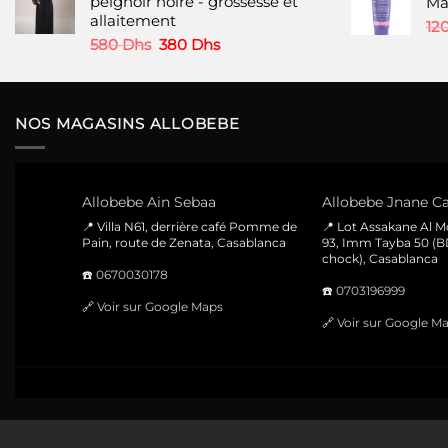
peignoir noire - grossesse et
était :
est :
Ma
allaitement
220 Dhs.
160 Dhs.
12
Le
Le
580
Dhs
380
Dhs
prix
prix
initial
actuel
était :
est :
580 Dhs.
380 Dhs.
NOS MAGASINS ALLOBEBE
Allobebe Ain Sebaa
Allobebe Jnane Ca
📍 Villa N61, derrière café Pomme de
📍 Lot Assakane Al 
Pain, route de Zenata, Casablanca
93, Imm Tayba 50 (B
chock), Casablanca
☎️
0670030178
☎️
0703196999
🔗
Voir sur Google Maps
🔗
Voir sur Google M