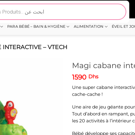
PARA BÉBÉ – BAIN & HYGIÈNE
ALIMENTATION
ÉVEIL ET J
 INTERACTIVE – VTECH
Magi cabane inte
1590
Dhs
Une super cabane interactive
cache-cache !
Une aire de jeu géante pou
Tout d’abord en rampant, pui
les 20 activités à l’intérieu
Bébé développe ses capacité