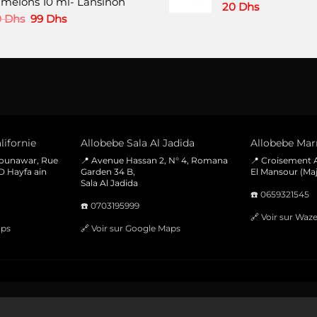
melons 10 ml- Lansinoh
était :
est :
20
Dhs
220 Dhs.
180 Dhs.
Le
Le
0
Dhs
99
Dhs
prix
prix
initial
actuel
était :
est :
120 Dhs.
99 Dhs.
lifornie
Allobebe Sala Al Jadida
Allobebe Marr
Mounawar, Rue
📍 Avenue Hassan 2, N° 4, Romana
📍 Croisement A
D Hayfa ain
Garden 34 B,
El Mansour (Maj
Sala Al Jadida
☎️
0659321545
☎️
0703195999
🔗
Voir sur Waz
aps
🔗
Voir sur Google Maps