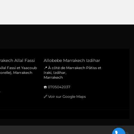
akech Allal Fassi
Allobebe Marrakech Izdihar
llal Fassi et Yaacoub
📍 À côté de Marrakech Pâtiss et
orelle), Marrakech
Iraki, Izdihar,
Marrakech
☎️
0705042037
e
🔗
Voir sur Google Maps