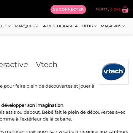
SE CONNECTER
PANIER /
0
DHS
OUET
MARQUES
🔥 DESTOCKAGE 🔥
BLOG
MAGASINS
ractive – Vtech
 pour faire plein de découvertes et jouer à
r
développer son imagination
.
s assis ou debout, Bébé fait le plein de découvertes avec
r comme à l’extérieur de la cabane.
s motrices mais aussi son vocabulaire, grâce aux capteurs