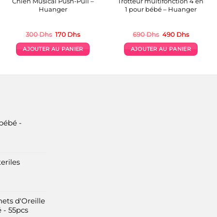
Chien Musical Push-Pull –
Trotteur multifonction 4 en
Huanger
1 pour bébé – Huanger
Le
Le
Le
Le
300
Dhs
170
Dhs
690
Dhs
490
Dhs
prix
prix
prix
prix
initial
actuel
initial
actuel
AJOUTER AU PANIER
AJOUTER AU PANIER
était :
est :
était :
est :
300 Dhs.
170 Dhs.
690 Dhs.
490 Dhs.
bébé -
eriles
ets d'Oreille
 - 55pcs