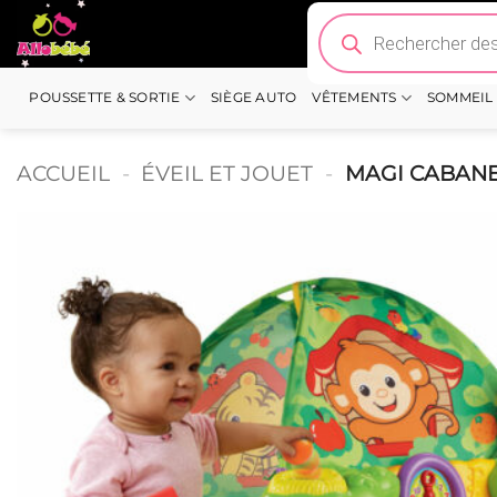
Passer
Recherche
de
au
produits
contenu
POUSSETTE & SORTIE
SIÈGE AUTO
VÊTEMENTS
SOMMEIL
ACCUEIL
-
ÉVEIL ET JOUET
-
MAGI CABANE