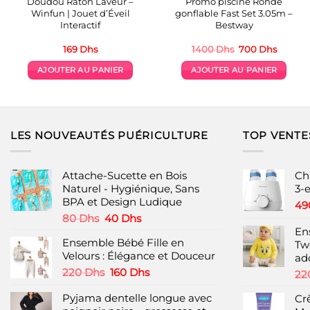
Doudou Raton Laveur –
Promo piscine Ronde
Winfun | Jouet d’Éveil
gonflable Fast Set 3.05m –
Interactif
Bestway
Le
Le
169
Dhs
1400
Dhs
700
Dhs
prix
prix
initial
actuel
AJOUTER AU PANIER
AJOUTER AU PANIER
était :
est :
1400 Dhs.
700 Dh
LES NOUVEAUTÉS PUÉRICULTURE
TOP VENTE
Attache-Sucette en Bois
Ch
Naturel - Hygiénique, Sans
3-
BPA et Design Ludique
49
Le
Le
80
Dhs
40
Dhs
prix
prix
En
Ensemble Bébé Fille en
initial
actuel
Twe
Velours : Élégance et Douceur
était :
est :
ad
80 Dhs.
40 Dhs.
Le
Le
220
Dhs
160
Dhs
22
prix
prix
Pyjama dentelle longue avec
initial
actuel
Cr