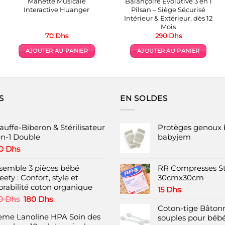
Manette Musicale
Balançoire Évolutive 3 en 1
Interactive Huanger
Pilsan – Siège Sécurisé
Intérieur & Extérieur, dès 12
Mois
70
Dhs
290
Dhs
AJOUTER AU PANIER
AJOUTER AU PANIER
s.
S
EN SOLDES
auffe-Biberon & Stérilisateur
Protèges genoux 
en-1 Double
babyjem
0
Dhs
semble 3 pièces bébé
RR Compresses St
ety : Confort, style et
30cmx30cm
orabilité coton organique
15
Dhs
Le
Le
0
Dhs
180
Dhs
prix
prix
Coton-tige Bâtonn
ème Lanoline HPA Soin des
initial
actuel
souples pour bébé