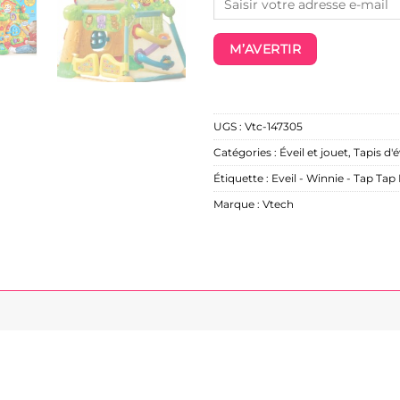
M’AVERTIR
UGS :
Vtc-147305
Catégories :
Éveil et jouet
,
Tapis d'é
Étiquette :
Eveil - Winnie - Tap Tap
Marque :
Vtech