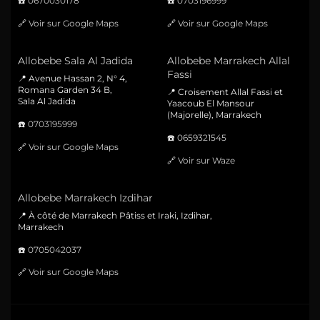
☎️
0670030178
☎️
0703196999
🔗
Voir sur Google Maps
🔗
Voir sur Google Maps
Allobebe Sala Al Jadida
Allobebe Marrakech Allal
Fassi
📍 Avenue Hassan 2, N° 4,
Romana Garden 34 B,
📍 Croisement Allal Fassi et
Sala Al Jadida
Yaacoub El Mansour
(Majorelle), Marrakech
☎️
0703195999
☎️
0659321545
🔗
Voir sur Google Maps
🔗
Voir sur Waze
Allobebe Marrakech Izdihar
📍 À côté de Marrakech Pâtiss et Iraki, Izdihar,
Marrakech
☎️
0705042037
🔗
Voir sur Google Maps