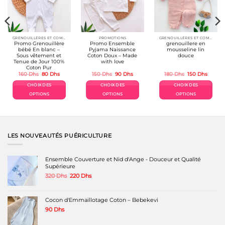
GRENOUILLÉRES ET COMBINAISONS COTON
PROMOTIONS
GRENOUILLÉRES ET COMBINAISONS COTON
Promo Grenouillère
Promo Ensemble
grenouillere en
bébé En blanc –
Pyjama Naissance
mousseline lin
Sous vêtement et
Coton Doux – Made
douce
Tenue de Jour 100%
with love
Coton Pur
Le
Le
Le
Le
Le
Le
160
Dhs
80
Dhs
150
Dhs
90
Dhs
180
Dhs
150
Dhs
prix
prix
prix
prix
prix
prix
el
initial
actuel
initial
actuel
initial
actuel
CHOIX DES
CHOIX DES
CHOIX DES
était :
est :
était :
est :
était :
est :
Dhs.
160 Dhs.
80 Dhs.
150 Dhs.
90 Dhs.
180 Dhs.
150 Dh
OPTIONS
OPTIONS
OPTIONS
Ce
Ce
Ce
produit
produit
produit
a
a
a
plusieurs
plusieurs
plusieurs
variations.
variations.
variations.
LES NOUVEAUTÉS PUÉRICULTURE
Les
Les
Les
options
options
options
peuvent
peuvent
peuvent
Ensemble Couverture et Nid d'Ange - Douceur et Qualité
être
être
être
Supérieure
choisies
choisies
choisies
Le
Le
320
Dhs
220
Dhs
sur
sur
sur
prix
prix
la
la
la
initial
actuel
page
page
page
était :
est :
Cocon d'Emmaillotage Coton – Bebekevi
du
du
du
320 Dhs.
220 Dhs.
produit
produit
produit
90
Dhs