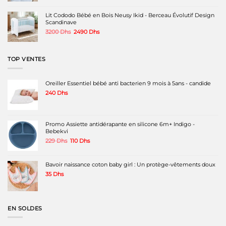
Lit Cododo Bébé en Bois Neusy Ikid - Berceau Évolutif Design
Scandinave
Le
Le
3200
Dhs
2490
Dhs
prix
prix
initial
actuel
était :
est :
TOP VENTES
3200 Dhs.
2490 Dhs.
Oreiller Essentiel bébé anti bacterien 9 mois à 5ans - candide
240
Dhs
Promo Assiette antidérapante en silicone 6m+ Indigo -
Bebekvi
Le
Le
229
Dhs
110
Dhs
prix
prix
initial
actuel
était :
est :
Bavoir naissance coton baby girl : Un protège-vêtements doux
229 Dhs.
110 Dhs.
35
Dhs
EN SOLDES