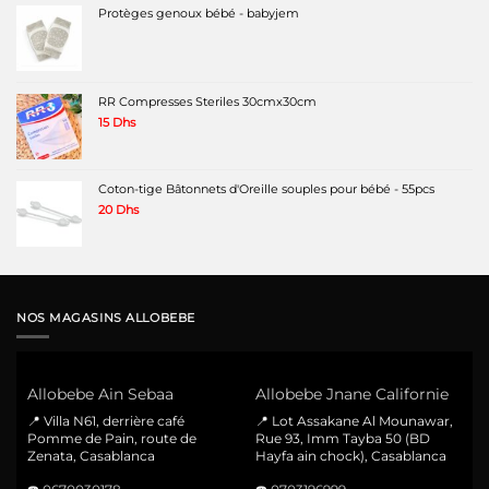
Protèges genoux bébé - babyjem
RR Compresses Steriles 30cmx30cm
15
Dhs
Coton-tige Bâtonnets d'Oreille souples pour bébé - 55pcs
20
Dhs
NOS MAGASINS ALLOBEBE
Allobebe Ain Sebaa
Allobebe Jnane Californie
📍 Villa N61, derrière café
📍 Lot Assakane Al Mounawar,
Pomme de Pain, route de
Rue 93, Imm Tayba 50 (BD
Zenata, Casablanca
Hayfa ain chock), Casablanca