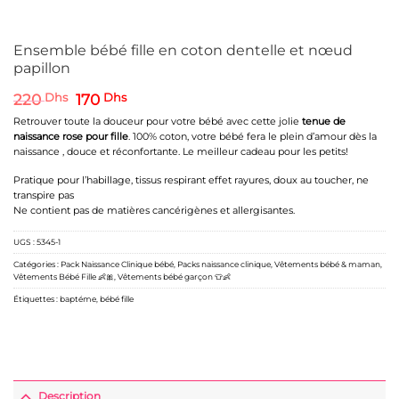
Ensemble bébé fille en coton dentelle et nœud
papillon
Le
Le
220
Dhs
170
Dhs
prix
prix
Retrouver toute la douceur pour votre bébé avec cette jolie
tenue de
initial
actuel
naissance rose pour fille
. 100% coton, votre bébé fera le plein d’amour dès la
était :
est :
naissance , douce et réconfortante. Le meilleur cadeau pour les petits!
220 Dhs.
170 Dhs.
Pratique pour l’habillage, tissus respirant effet rayures, doux au toucher, ne
transpire pas
Ne contient pas de matières cancérigènes et allergisantes.
UGS :
5345-1
Catégories :
Pack Naissance Clinique bébé
,
Packs naissance clinique
,
Vêtements bébé & maman
,
Vêtements Bébé Fille 👶🎀
,
Vêtements bébé garçon 👕👶
Étiquettes :
baptéme
,
bébé fille
Description