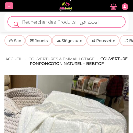
Passer
au
contenu
Recherche
de
produits
👜 Sac
🧸 Jouets
🚗 Siège auto
👶 Poussette
🛁 B
ACCUEIL
-
COUVERTURES & EMMAILLOTAGE
-
COUVERTURE
PONPONCOTON NATUREL – BEBITOF