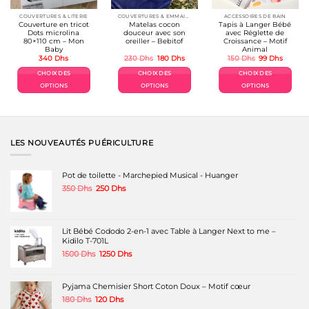
COUVERTURES & LITERIE
COUVERTURES & EMMAILLOTAGE
ACCESSOIRES DE BAIN
Couverture en tricot
Matelas cocon
Tapis à Langer Bébé
Dots microlina
douceur avec son
avec Réglette de
80×110 cm – Mon
oreiller – Bebitof
Croissance – Motif
Baby
Animal
Le
Le
Le
Le
340
Dhs
230
Dhs
180
Dhs
150
Dhs
99
Dhs
prix
prix
prix
prix
el
initial
actuel
initial
actuel
CHOIX DES
CHOIX DES
CHOIX DES
était :
est :
était :
est :
Dhs.
230 Dhs.
180 Dhs.
150 Dhs.
99 Dhs.
OPTIONS
OPTIONS
OPTIONS
Ce
Ce
Ce
produit
produit
produit
a
a
a
plusieurs
plusieurs
plusieurs
variations.
variations.
variations.
LES NOUVEAUTÉS PUÉRICULTURE
Les
Les
Les
options
options
options
peuvent
peuvent
peuvent
Pot de toilette - Marchepied Musical - Huanger
être
être
être
Le
Le
350
Dhs
250
Dhs
choisies
choisies
choisies
prix
prix
sur
sur
sur
initial
actuel
la
la
la
était :
est :
page
page
page
350 Dhs.
250 Dhs.
Lit Bébé Cododo 2-en-1 avec Table à Langer Next to me –
du
du
du
Kidilo T-701L
produit
produit
produit
Le
Le
1500
Dhs
1250
Dhs
prix
prix
initial
actuel
était :
est :
Pyjama Chemisier Short Coton Doux – Motif cœur
1500 Dhs.
1250 Dhs.
Le
Le
180
Dhs
120
Dhs
prix
prix