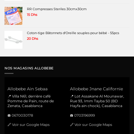
RR Compresses Steriles 30cmx30cm
15
Dhs
Coton-tige Bâtonnets d'Oreille souples pour bébé - 55pcs
20
Dhs
NOS MAGASINS ALLOBEBE
Allobebe Ain Sebaa
Allobebe Jnane Californie
📍 Villa N61, derrière café
📍 Lot Assakane Al Mounawar,
Pomme de Pain, route de
Rue 93, Imm Tayba 50 (BD
Zenata, Casablanca
Hayfa ain chock), Casablanca
☎️
0670030178
☎️
0703196999
🔗
Voir sur Google Maps
🔗
Voir sur Google Maps