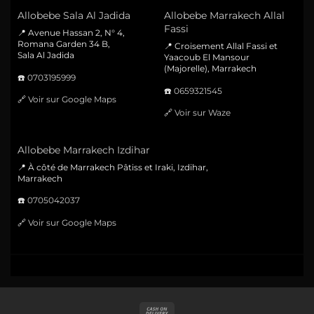
Allobebe Sala Al Jadida
Allobebe Marrakech Allal
Fassi
📍 Avenue Hassan 2, N° 4,
Romana Garden 34 B,
📍 Croisement Allal Fassi et
Sala Al Jadida
Yaacoub El Mansour
(Majorelle), Marrakech
☎️
0703195999
☎️
0659321545
🔗
Voir sur Google Maps
🔗
Voir sur Waze
Allobebe Marrakech Izdihar
📍 À côté de Marrakech Pâtiss et Iraki, Izdihar,
Marrakech
☎️
0705042037
🔗
Voir sur Google Maps
Cash