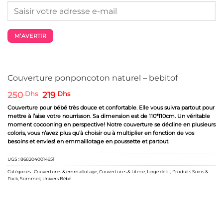
M’AVERTIR
Couverture ponponcoton naturel – bebitof
Le
Le
250
Dhs
219
Dhs
prix
prix
Couverture pour bébé très douce et confortable. Elle vous suivra partout pour
initial
actuel
mettre à l’aise votre nourrisson. Sa dimension est de 110*110cm. Un véritable
était :
est :
moment cocooning en perspective! Notre couverture se décline en plusieurs
250 Dhs.
219 Dhs.
coloris, vous n’avez plus qu’à choisir ou à multiplier en fonction de vos
besoins et envies! en emmaillotage en poussette et partout.
UGS :
8682040014951
Catégories :
Couvertures & emmaillotage
,
Couvertures & Literie
,
Linge de lit
,
Produits Soins &
Pack
,
Sommeil
,
Univers Bébé