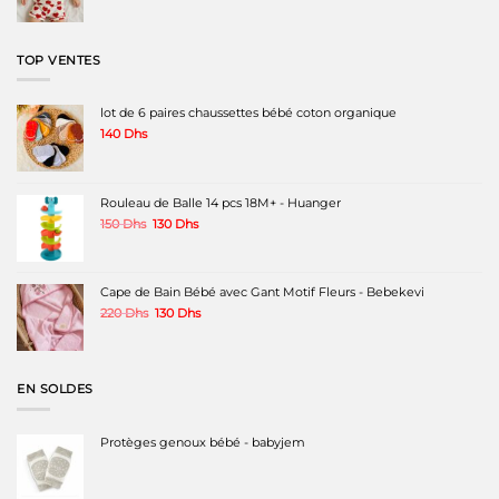
initial
actuel
était :
est :
180 Dhs.
120 Dhs.
TOP VENTES
lot de 6 paires chaussettes bébé coton organique
140
Dhs
Rouleau de Balle 14 pcs 18M+ - Huanger
Le
Le
150
Dhs
130
Dhs
prix
prix
initial
actuel
était :
est :
150 Dhs.
130 Dhs.
Cape de Bain Bébé avec Gant Motif Fleurs - Bebekevi
Le
Le
220
Dhs
130
Dhs
prix
prix
initial
actuel
était :
est :
220 Dhs.
130 Dhs.
EN SOLDES
Protèges genoux bébé - babyjem