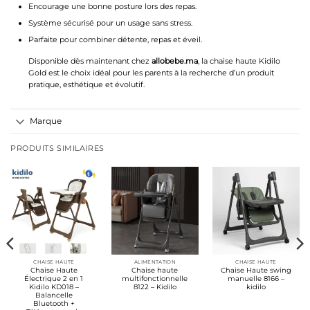
Encourage une bonne posture lors des repas.
Système sécurisé pour un usage sans stress.
Parfaite pour combiner détente, repas et éveil.
Disponible dès maintenant chez
allobebe.ma
, la chaise haute Kidilo
Gold est le choix idéal pour les parents à la recherche d’un produit
pratique, esthétique et évolutif.
Marque
PRODUITS SIMILAIRES
CHAISE HAUTE
ALIMENTATION
CHAISE HAUTE
Chaise Haute
Chaise haute
Chaise Haute swing
Électrique 2 en 1
multifonctionnelle
manuelle 8166 –
Kidilo KD018 –
8122 – Kidilo
kidilo
Balancelle
Bluetooth +