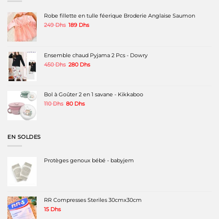
Robe fillette en tulle féerique Broderie Anglaise Saumon
Le
Le
249
Dhs
189
Dhs
prix
prix
initial
actuel
était :
est :
249 Dhs.
189 Dhs.
Ensemble chaud Pyjama 2 Pcs - Dowry
Le
Le
450
Dhs
280
Dhs
prix
prix
initial
actuel
était :
est :
450 Dhs.
280 Dhs.
Bol à Goûter 2 en 1 savane - Kikkaboo
Le
Le
110
Dhs
80
Dhs
prix
prix
initial
actuel
était :
est :
110 Dhs.
80 Dhs.
EN SOLDES
Protèges genoux bébé - babyjem
RR Compresses Steriles 30cmx30cm
15
Dhs