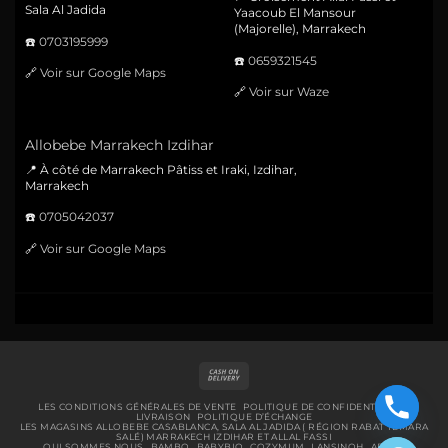
Sala Al Jadida
Yaacoub El Mansour
(Majorelle), Marrakech
☎️
0703195999
☎️
0659321545
🔗
Voir sur Google Maps
🔗
Voir sur Waze
Allobebe Marrakech Izdihar
📍 À côté de Marrakech Pâtiss et Iraki, Izdihar,
Marrakech
☎️
0705042037
🔗
Voir sur Google Maps
Cash
On
Delivery
LES CONDITIONS GÉNÉRALES DE VENTE
POLITIQUE DE CONFIDENTIALITÉ
LIVRAISON
POLITIQUE D’ÉCHANGE
LES MAGASINS ALLOBEBE CASABLANCA, SALA AL JADIDA ( RÉGION RABAT TEMARA
SALÉ) MARRAKECH IZDIHAR ET ALLAL FASSI
QUI SOMMES NOUS
BAMBO
BABYBIO
COZYMUM
LANSINOH
ABENA