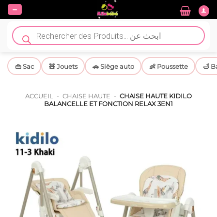
Passer
au
contenu
Recherche
de
produits
👜 Sac
🧸 Jouets
🚗 Siège auto
👶 Poussette
🛁 B
ACCUEIL
-
CHAISE HAUTE
-
CHAISE HAUTE KIDILO
BALANCELLE ET FONCTION RELAX 3EN1