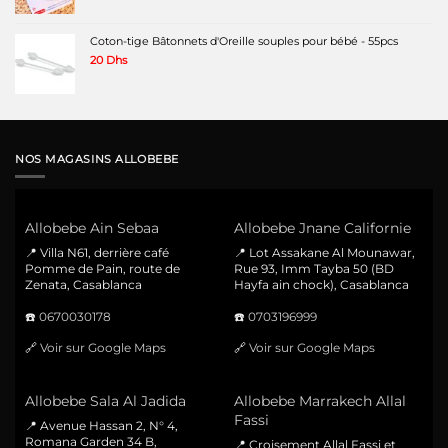
Coton-tige Bâtonnets d'Oreille souples pour bébé - 55pcs
20
Dhs
NOS MAGASINS ALLOBEBE
Allobebe Ain Sebaa
Allobebe Jnane Californie
📍 Villa N61, derrière café
📍 Lot Assakane Al Mounawar,
Pomme de Pain, route de
Rue 93, Imm Tayba 50 (BD
Zenata, Casablanca
Hayfa ain chock), Casablanca
☎️
0670030178
☎️
0703196999
🔗
Voir sur Google Maps
🔗
Voir sur Google Maps
Allobebe Sala Al Jadida
Allobebe Marrakech Allal
Fassi
📍 Avenue Hassan 2, N° 4,
Romana Garden 34 B,
📍 Croisement Allal Fassi et