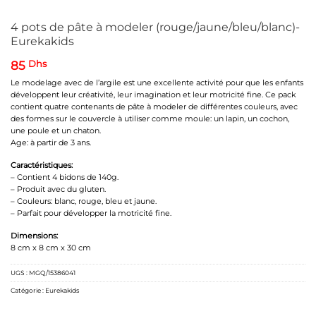
4 pots de pâte à modeler (rouge/jaune/bleu/blanc)-
Eurekakids
85
Dhs
Le modelage avec de l’argile est une excellente activité pour que les enfants
développent leur créativité, leur imagination et leur motricité fine. Ce pack
contient quatre contenants de pâte à modeler de différentes couleurs, avec
des formes sur le couvercle à utiliser comme moule: un lapin, un cochon,
une poule et un chaton.
Age: à partir de 3 ans.
Caractéristiques:
– Contient 4 bidons de 140g.
– Produit avec du gluten.
– Couleurs: blanc, rouge, bleu et jaune.
– Parfait pour développer la motricité fine.
Dimensions:
8 cm x 8 cm x 30 cm
UGS :
MGQ/15386041
Catégorie :
Eurekakids