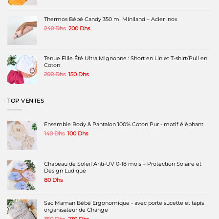
initial
actuel
était :
est :
220 Dhs.
189 Dhs.
Thermos Bébé Candy 350 ml Miniland – Acier Inox
Le
Le
240
Dhs
200
Dhs
prix
prix
initial
actuel
était :
est :
240 Dhs.
200 Dhs.
Tenue Fille Été Ultra Mignonne : Short en Lin et T-shirt/Pull en
Coton
Le
Le
200
Dhs
150
Dhs
prix
prix
initial
actuel
était :
est :
TOP VENTES
200 Dhs.
150 Dhs.
Ensemble Body & Pantalon 100% Coton Pur - motif éléphant
Le
Le
140
Dhs
100
Dhs
prix
prix
initial
actuel
était :
est :
140 Dhs.
100 Dhs.
Chapeau de Soleil Anti-UV 0-18 mois – Protection Solaire et
Design Ludique
80
Dhs
Sac Maman Bébé Ergonomique - avec porte sucette et tapis
organisateur de Change
Le
Le
350
Dhs
230
Dhs