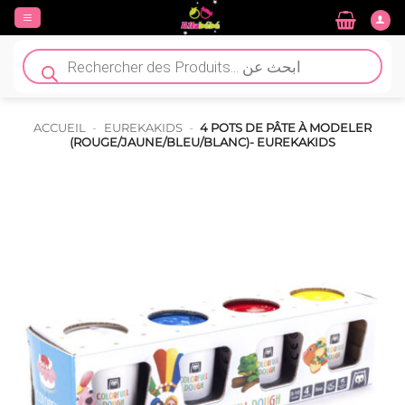
Passer
au
contenu
Recherche
de
produits
ACCUEIL
-
EUREKAKIDS
-
4 POTS DE PÂTE À MODELER
(ROUGE/JAUNE/BLEU/BLANC)- EUREKAKIDS