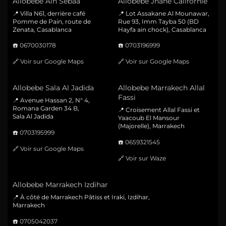
Allobebe Ain Sebaa
Allobebe Jnane Californie
📍 Villa N61, derrière café
📍 Lot Assakane Al Mounawar,
Pomme de Pain, route de
Rue 93, Imm Tayba 50 (BD
Zenata, Casablanca
Hayfa ain chock), Casablanca
☎️
0670030178
☎️
0703196999
🔗
Voir sur Google Maps
🔗
Voir sur Google Maps
Allobebe Sala Al Jadida
Allobebe Marrakech Allal
Fassi
📍 Avenue Hassan 2, N° 4,
Romana Garden 34 B,
📍 Croisement Allal Fassi et
Sala Al Jadida
Yaacoub El Mansour
(Majorelle), Marrakech
☎️
0703195999
☎️
0659321545
🔗
Voir sur Google Maps
🔗
Voir sur Waze
Allobebe Marrakech Izdihar
📍 À côté de Marrakech Pâtiss et Iraki, Izdihar,
Marrakech
☎️
0705042037