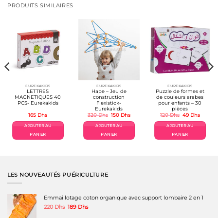
PRODUITS SIMILAIRES
EUREKAKIDS
EUREKAKIDS
EUREKAKIDS
LETTRES
Hape – Jeu de
Puzzle de formes et
MAGNETIQUES 40
construction
de couleurs arabes
PCS- Eurekakids
Flexistick-
pour enfants – 30
Eurekakids
pièces
Le
Le
Le
Le
165
Dhs
320
Dhs
150
Dhs
120
Dhs
49
Dhs
prix
prix
prix
prix
el
initial
actuel
initial
actuel
AJOUTER AU
AJOUTER AU
AJOUTER AU
était :
est :
était :
est :
hs.
320 Dhs.
150 Dhs.
120 Dhs.
49 Dhs.
PANIER
PANIER
PANIER
LES NOUVEAUTÉS PUÉRICULTURE
Emmaillotage coton organique avec support lombaire 2 en 1
Le
Le
220
Dhs
189
Dhs
prix
prix