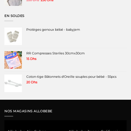
prix
prix
initial
actuel
était :
est :
EN SOLDES
350 Dhs.
230 Dhs.
Protèges genoux bébé - babyjem
RR Compresses Steriles 30cmx30cm
15
Dhs
Coton-tige Bâtonnets d'Oreille souples pour bébé - 55pcs
20
Dhs
NOS MAGASINS ALLOBEBE