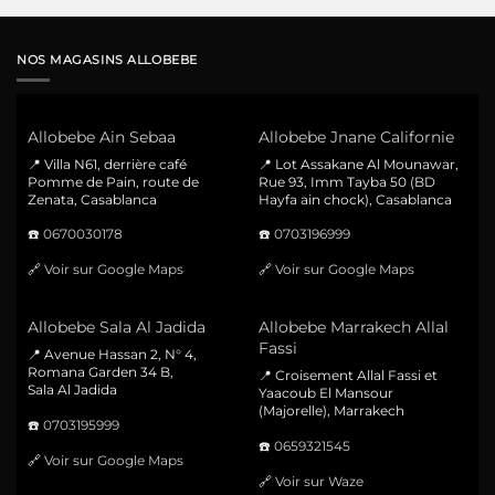
NOS MAGASINS ALLOBEBE
Allobebe Ain Sebaa
Allobebe Jnane Californie
📍 Villa N61, derrière café
📍 Lot Assakane Al Mounawar,
Pomme de Pain, route de
Rue 93, Imm Tayba 50 (BD
Zenata, Casablanca
Hayfa ain chock), Casablanca
☎️
0670030178
☎️
0703196999
🔗
Voir sur Google Maps
🔗
Voir sur Google Maps
Allobebe Sala Al Jadida
Allobebe Marrakech Allal
Fassi
📍 Avenue Hassan 2, N° 4,
Romana Garden 34 B,
📍 Croisement Allal Fassi et
Sala Al Jadida
Yaacoub El Mansour
(Majorelle), Marrakech
☎️
0703195999
☎️
0659321545
🔗
Voir sur Google Maps
🔗
Voir sur Waze