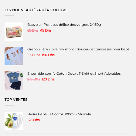
LES NOUVEAUTÉS PUÉRICULTURE
Babybio - Petit pot délice des vergers 2x130g
Le
Le
55
Dhs
45
Dhs
prix
prix
initial
actuel
était :
est :
55 Dhs.
45 Dhs.
Grenouillère i love my mom : douceur et tendresse pour bébé
Le
Le
190
Dhs
150
Dhs
prix
prix
initial
actuel
était :
est :
190 Dhs.
150 Dhs.
Ensemble comfy Coton Doux : T-Shirt et Short Adorables
Le
Le
219
Dhs
120
Dhs
prix
prix
initial
actuel
était :
est :
219 Dhs.
120 Dhs.
TOP VENTES
Hydra Bébé Lait corps 300ml - Mustela
125
Dhs