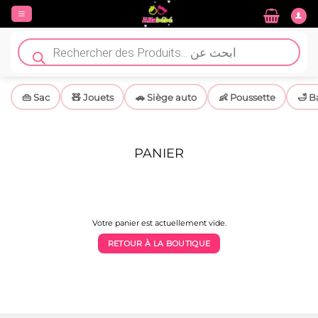
Passer
au
contenu
Recherche
de
produits
👜 Sac
🧸 Jouets
🚗 Siège auto
👶 Poussette
🛁 B
PANIER
Votre panier est actuellement vide.
RETOUR À LA BOUTIQUE