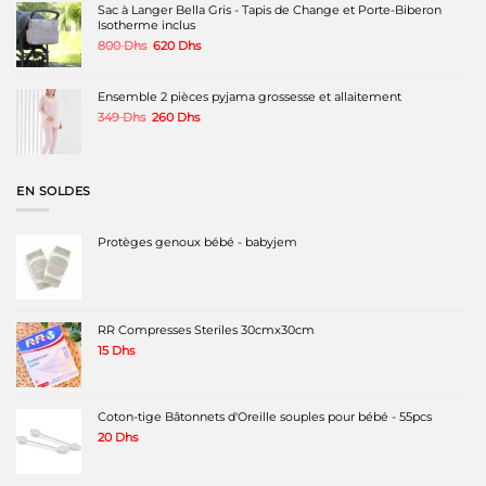
Sac à Langer Bella Gris - Tapis de Change et Porte-Biberon
Isotherme inclus
Le
Le
800
Dhs
620
Dhs
prix
prix
initial
actuel
était :
est :
Ensemble 2 pièces pyjama grossesse et allaitement
800 Dhs.
620 Dhs.
Le
Le
349
Dhs
260
Dhs
prix
prix
initial
actuel
était :
est :
349 Dhs.
260 Dhs.
EN SOLDES
Protèges genoux bébé - babyjem
RR Compresses Steriles 30cmx30cm
15
Dhs
Coton-tige Bâtonnets d'Oreille souples pour bébé - 55pcs
20
Dhs