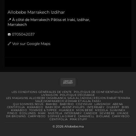
Allobebe Marrakech Izdihar
📍 À côté de Marrakech Pâtiss et Iraki, Izdihar,
Marrakech
☎️
0705042037
🔗
Voir sur Google Maps
Cash
On
Delivery
LES CONDITIONS GÉNÉRALES DE VENTE
POLITIQUE DE CONFIDENTIALITÉ
LIVRAISON
POLITIQUE D’ÉCHANGE
LES MAGASINS ALLOBEBE CASABLANCA, SALA AL JADIDA ( RÉGION RABAT TEMARA
SALÉ) MARRAKECH IZDIHAR ET ALLAL FASSI
QUI SOMMES NOUS
BAMBO
BABYBIO
COZYMUM
LANSINOH
ABENA
CENTIFOLIA
KIKKABOO
BABYJEM
AVENT-PHILIPS
INTERBABY
GILBERT
BIBS
KIKKABOO
TOMMEE & TIPPEE
HUANGER
MON BÉBÉ
MEDELA
SUAVINEX
PINGO
ECOLUNES
MAM
MUSTELA
INTERBABY
CANDIDE
SEVIBEBE
URIAGE
DR BROWNS
CARRYBOO
SOPHIE LA GIRAFE
CARAMELL
BIOLANE
CARRYBOO
CENTIFOLIA
PINK STUFF
© 2026 Allobebe.ma