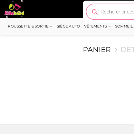
Passer
Recherche
de
au
produits
contenu
POUSSETTE & SORTIE
SIÈGE AUTO
VÊTEMENTS
SOMMEIL
PANIER
DÉ