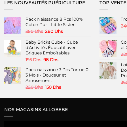
LES NOUVEAUTÉS PUÉRICULTURE
TOP VENTE
Pack Naissance 8 Pcs 100%
Tr
Coton Pur - Little Sister
24
Le
Le
380
Dhs
280
Dhs
prix
prix
initial
actuel
Baby Bricks Cube - Cube
Co
était :
est :
d'Activités Éducatif avec
et 
380 Dhs.
280 Dhs.
Briques Emboîtables
22
Le
Le
195
Dhs
98
Dhs
prix
prix
Lot
Pack naissance 3 Pcs Tortue 0-
initial
actuel
Do
3 Mois - Douceur et
était :
est :
Pr
Amusement
195 Dhs.
98 Dhs.
36
Le
Le
220
Dhs
150
Dhs
prix
prix
initial
actuel
était :
est :
220 Dhs.
150 Dhs.
NOS MAGASINS ALLOBEBE