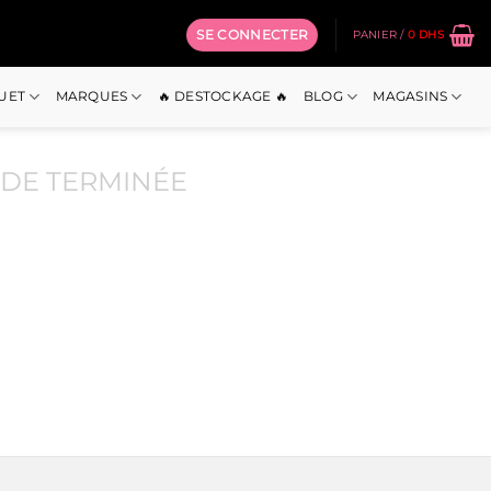
SE CONNECTER
PANIER /
0
DHS
OUET
MARQUES
🔥 DESTOCKAGE 🔥
BLOG
MAGASINS
DE TERMINÉE