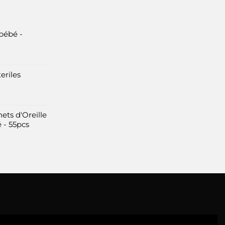
bébé -
eriles
ets d'Oreille
 - 55pcs