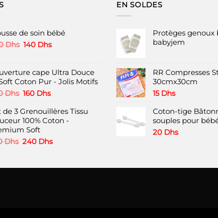
S
EN SOLDES
ousse de soin bébé
Protèges genoux 
babyjem
Le
Le
0
Dhs
140
Dhs
prix
prix
initial
actuel
était :
est :
uverture cape Ultra Douce
RR Compresses St
240 Dhs.
140 Dhs.
Soft Coton Pur - Jolis Motifs
30cmx30cm
Le
Le
0
Dhs
160
Dhs
15
Dhs
prix
prix
 de 3 Grenouillères Tissu
initial
actuel
Coton-tige Bâtonn
uceur 100% Coton -
était :
est :
souples pour bébé
emium Soft
220 Dhs.
160 Dhs.
20
Dhs
Le
Le
0
Dhs
240
Dhs
prix
prix
initial
actuel
était :
est :
360 Dhs.
240 Dhs.